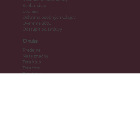
Reklamácie
Cookies
Ochrana osobných údajov
Overenie účtu
Odstúpiť od zmluvy
O nás
Predajne
Naše značky
Teta klub
Teta foto
Teta káva
Pomáhame
Kariéra
Kontakty
Hľadáme priestory
Darčeková karta
Súťaže
SodaStream
Sledujte nás
Facebook