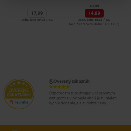
19,
99
17,
99
14,
89
Jedn. cena 29,98 / KG
Jedn. cena 18,61 / KG
Najnižšia cena za 30 dní: 14,89 €
(0%)
Overený zákazník
Odporucam tuto drogeriu ci osobnym
nakupom a v pripade akcii je tu nielen
rychle dodanie,ale aj dobre ceny.