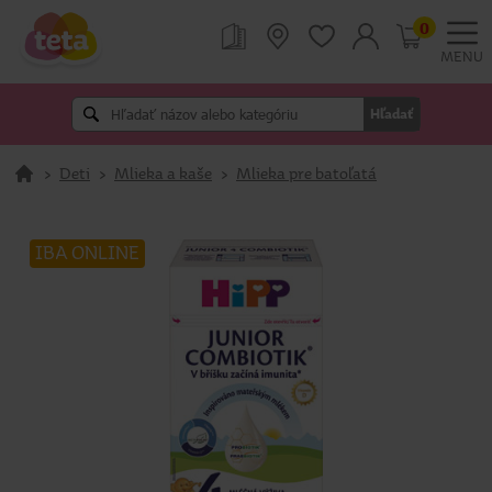
0
MENU
Hľadať
>
Deti
>
Mlieka a kaše
>
Mlieka pre batoľatá
IBA ONLINE