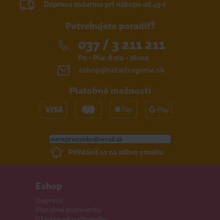
Doprava zadarmo pri nákupe od 49 €
Potrebujete poradiť?
037 / 3 211 211
Po - Pia: 8:00 - 16:00
eshop@tetadrogerie.sk
Platobné možnosti
Prihlásiť sa na odber emailu
Eshop
Doprava
Platobné podmienky
Všeobecné podmienky