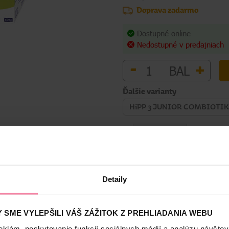
Doprava zadarmo
Dostupné online
Nedostupné v predajniach
-
+
BAL
Ďalšie varianty
HiPP 3 JUNIOR COMBIOTIK® M
Detaily
Bezpečnosť a balenie
 SME VYLEPŠILI VÁŠ ZÁŽITOK Z PREHLIADANIA WEBU
eklám, poskytovanie funkcií sociálnych médií a analýzu návšte