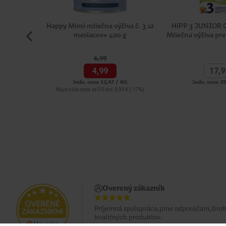
Happy Mimi mliečna výživa č. 3 12
HiPP 3 JUNIOR
mesiacov+ 400 g
Mliečna výživa pre
6,
99
4,
99
17,
9
Jedn. cena 12,47 / KG
Jedn. cena 2
Najnižšia cena za 30 dní: 5,99 €
(-17%)
Overený zákazník
Príjemná spolupráca,plne odporúčam,širok
kvalitných produktov.