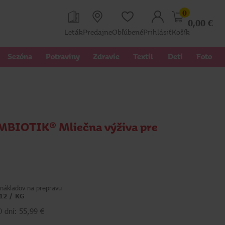
0
0,00
€
Leták
Predajne
Obľúbené
Prihlásiť
Košík
Sezóna
Potraviny
Zdravie
Textil 
Deti
Foto
BIOTIK® Mliečna výživa pre
nákladov na prepravu
,12 / KG
0 dní: 55,99 €