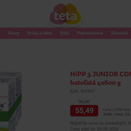
o
Vlasy
Krása a vône
Páni
Papierníctvo
Zvieratá
HiPP 3 JUNIOR COM
batoľatá 4x600 g
Kód: 301907
59,99
55,49
Cena s DPH bez 
Jedn. cena 23
Najnižšia cena za posledných 3
Cena platí do 30.09.2026