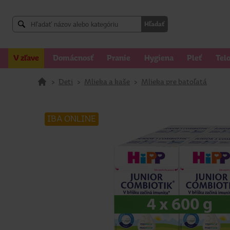
Hľadať
V zľave
Domácnosť
Pranie
Hygiena
Pleť
Tel
>
Deti
>
Mlieka a kaše
>
Mlieka pre batoľatá
IBA ONLINE