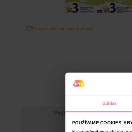
Pridať medzi obľúbené produkty
Súhlas
Podrobné informácie
POUŽÍVAME COOKIES, ABY
Na prispôsobenie obsahu a r