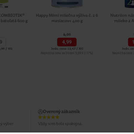
 COMBIOTIK®
Happy Mimi mliečna výživa č. 2 6
Nutrilon ná
 batoľatá 600 g
mesiacov+ 400 g
mlieko 2 
6,
99
9
4,
99
9,98 / KG
Jedn. cena 12,47 / KG
Jedn. ce
Najnižšia cena za 30 dní: 5,99 €
(-17%)
Najnižšia cena z
Overený zákazník
ý výber
Vždy som bola spokojná.