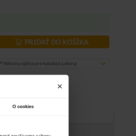
PRIDAŤ DO KOŠÍKA
liečna výživa pre batoľatá 4x600 g
O cookies
Zloženie
vnosti používame súbory