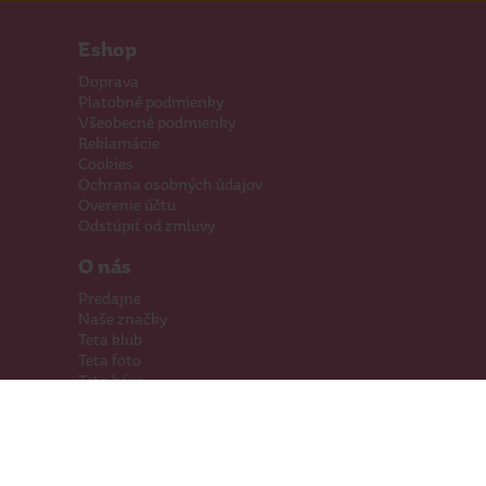
Eshop
Doprava
Platobné podmienky
Všeobecné podmienky
Reklamácie
Cookies
Ochrana osobných údajov
Overenie účtu
Odstúpiť od zmluvy
O nás
Predajne
Naše značky
Teta klub
Teta foto
Teta káva
Pomáhame
Kariéra
Kontakty
Hľadáme priestory
Darčeková karta