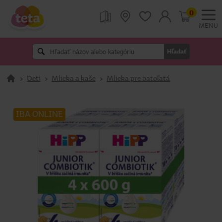
0
MENU
Hľadať
>
Deti
>
Mlieka a kaše
>
Mlieka pre batoľatá
IBA ONLINE