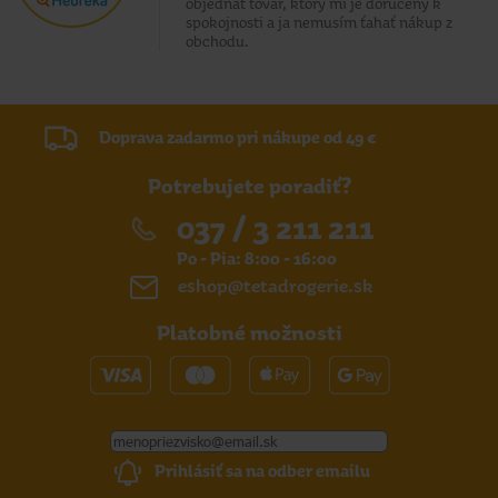
objednať tovar, ktorý mi je doručený k
spokojnosti a ja nemusím ťahať nákup z
obchodu.
Doprava zadarmo pri nákupe od 49 €
Potrebujete poradiť?
037 / 3 211 211
Po - Pia: 8:00 - 16:00
eshop@tetadrogerie.sk
Platobné možnosti
Prihlásiť sa na odber emailu