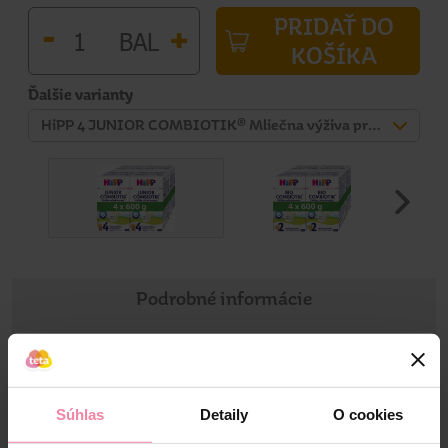
PRIDAŤ DO
-
+
BAL
KOŠÍKA
Ďalšie varianty
HiPP 4 JUNIOR COMBIOTIK® Mliečna výživa pre batoľatá 4x600 g
Podrobné informácie
Informácie o výrobku
Súhlas
Detaily
O cookies
Aj po svojich prvých narodeninách majú deti špeciálne
výživové požiadavky. HiPP 4 JUNIOR COMBIOTIK®