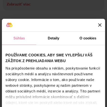
Zobraziť viac
HEK
Bezpečnosť a balenie
Zloženie
Súhlas
Detaily
O cookies
Alternatívne produkty
POUŽÍVAME COOKIES, ABY SME VYLEPŠILI VÁŠ
ZÁŽITOK Z PREHLIADANIA WEBU
Na prispôsobenie obsahu a reklám, poskytovanie funkcií
sociálnych médií a analýzu návštevnosti používame
súbory cookie. Informácie o tom, ako používate naše
webové stránky, poskytujeme aj našim partnerom v
oblasti sociálnych médií, inzercie a analýzy. Títo partneri
môžu príslušné informácie skombinovať s ďalšími
údajmi, ktoré ste im poskytli alebo ktoré od vás získali,