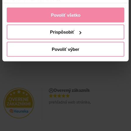
keď ste používali ich služby.
Povoliť všetko
Prispôsobiť
Povoliť výber
Overený zákazník
prehľadná web stránka,