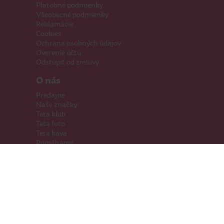
Platobné podmienky
Všeobecné podmienky
Reklamácie
Cookies
Ochrana osobných údajov
Overenie účtu
Odstúpiť od zmluvy
O nás
Predajne
Naše značky
Teta klub
Teta foto
Teta káva
Pomáhame
Kariéra
Kontakty
Hľadáme priestory
Darčeková karta
Súťaže
SodaStream
Sledujte nás