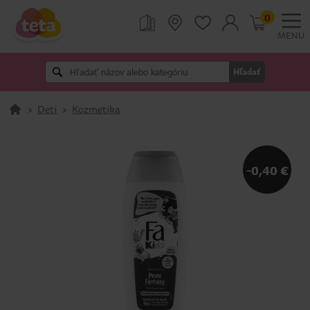
0
MENU
Hľadať
>
Deti
>
Kozmetika
-0,40 €