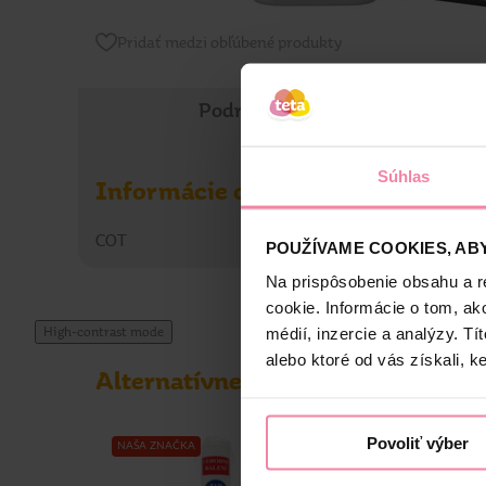
Pridať medzi obľúbené produkty
Podrobné informácie
Súhlas
Informácie o výrobcovi
COT
POUŽÍVAME COOKIES, ABY
Na prispôsobenie obsahu a r
cookie. Informácie o tom, ak
High-contrast mode
médií, inzercie a analýzy. Tí
alebo ktoré od vás získali, ke
Alternatívne produkty
Povoliť výber
NAŠA ZNAČKA
NAŠA ZNAČKA