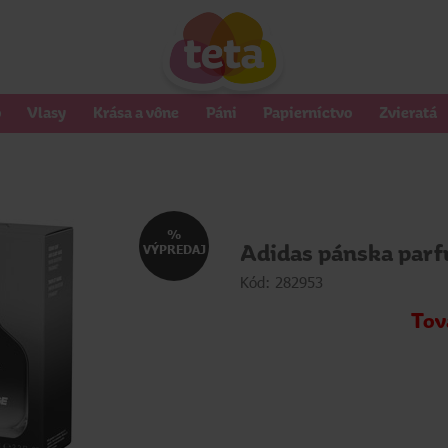
o
Vlasy
Krása a vône
Páni
Papierníctvo
Zvieratá
%
Adidas pánska parf
VÝPREDAJ
Kód: 282953
Tov