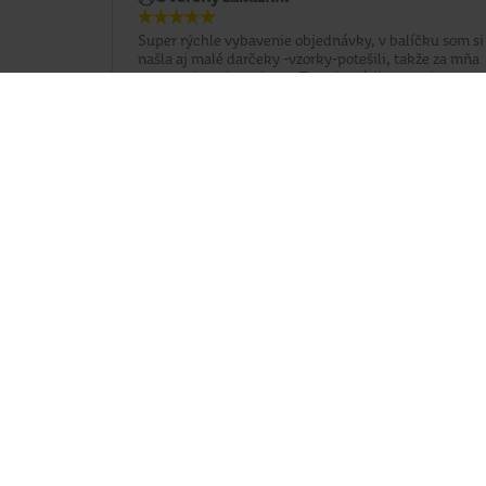
Super rýchle vybavenie objednávky, v balíčku som si
našla aj malé darčeky -vzorky-potešili, takže za mňa
super,rada nakupujem v Teta drogérii cez e-shop
Doporučujem
Potrebujete poradiť?
037 / 3 211 211
Po - Pia: 8:00 - 16:00
eshop@tetadrogerie.sk
Platobné možnosti
story