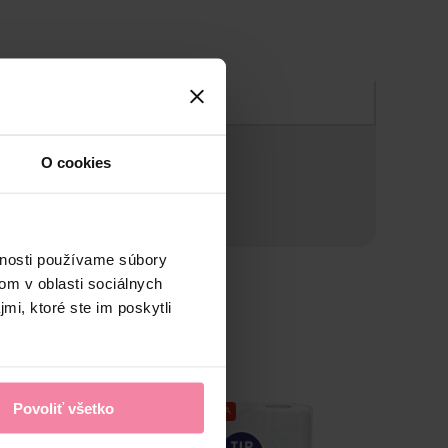
Zloženie
O cookies
vnosti používame súbory
om v oblasti sociálnych
mi, ktoré ste im poskytli
Povoliť všetko
NAŠA ZNAČKA
NAŠA ZN
-0,50 €