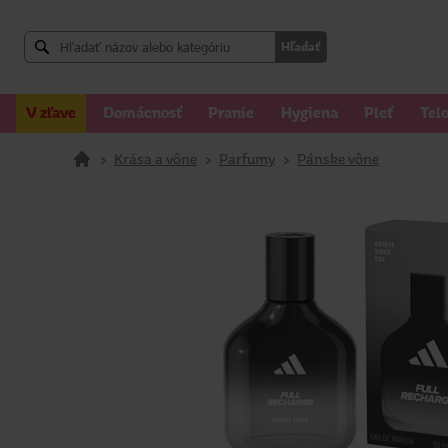
Hľadať
V zľave
Domácnosť
Pranie
Hygiena
Pleť
Tel
>
Krása a vône
>
Parfumy
>
Pánske vône