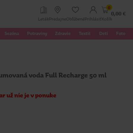
0
0,00
€
Leták
Predajne
Obľúbené
Prihlásiť
Košík
Sezóna
Potraviny
Zdravie
Textil 
Deti
Foto
umovaná voda Full Recharge 50 ml
ar už nie je v ponuke