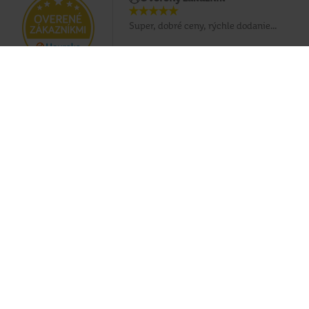
Super, dobré ceny, rýchle dodanie...
Doprava zadarmo pri nákupe od 49 €
Eshop
O nás
Doprava
Predajne
Platobné podmienky
Naše značky
Všeobecné podmienky
Teta klub
Reklamácie
Teta foto
Cookies
Teta káva
Ochrana osobných údajov
Pomáhame
Overenie účtu
Kariéra
Odstúpiť od zmluvy
Kontakty
Hľadáme prie