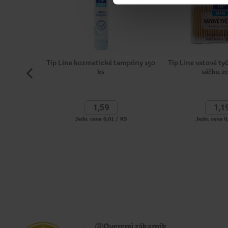
Tip Line kozmetické tampóny 150
Tip Line vatové t
ks
sáčku 2
1,
59
1,
1
Jedn. cena 0,01 / KS
Jedn. cena 0
Overený zákazník