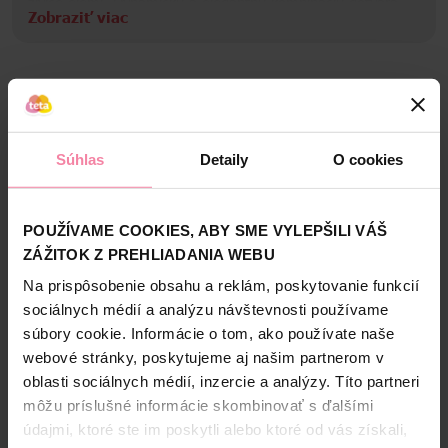
živice elemi. Dynamickú a elegantnú kombináciu dotvára
Zobraziť viac
osviežujúci pikantný zázvor. V srdci vône je vyvážená zmes
hrejivého cédru a bylinných, aromatických tónov levandule.
Informácie o výrobcovi
Tieto nuansy splývajú s luxusnou hrejivosťou kašmírového
dreva a záhadnou hĺbkou drevito-zemitých tónov pačuli,
PVN
vnášajúcich do vône sofistikovanosť a intenzitu. Základ
Bezpečnosť a balenie
charakterizuje sebavedomá a trvácna stopa. Tóny ambry
a machu sa spájajú pre vytvorenie zmyselnej zemitej
Zloženie
Súhlas
Detaily
O cookies
arómy doplnenej dymovými akcentmi guajaku. Kožená
hĺbka cistusu a hrejivá elegancia santalu umocňujú finálnu
High-contrast mode
harmóniu vône. Hlava: lístky fialky, šafran, živica elemi,
zázvor; Srdce: céder, levanduľa, kašmírové drevo, pačuli;
POUŽÍVAME COOKIES, ABY SME VYLEPŠILI VÁŠ
Alternatívne produkty
Základ: ambra, mach, guajak, cistus, santal; Rodina vôní:
ZÁŽITOK Z PREHLIADANIA WEBU
drevitá, ambrová, aromatická
Na prispôsobenie obsahu a reklám, poskytovanie funkcií
NAŠA ZNAČKA
sociálnych médií a analýzu návštevnosti používame
súbory cookie. Informácie o tom, ako používate naše
webové stránky, poskytujeme aj našim partnerom v
oblasti sociálnych médií, inzercie a analýzy. Títo partneri
môžu príslušné informácie skombinovať s ďalšími
údajmi, ktoré ste im poskytli alebo ktoré od vás získali,