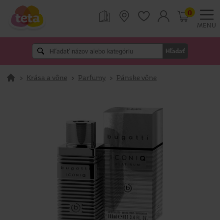
0
MENU
Hľadať
>
Krása a vône
>
Parfumy
>
Pánske vône