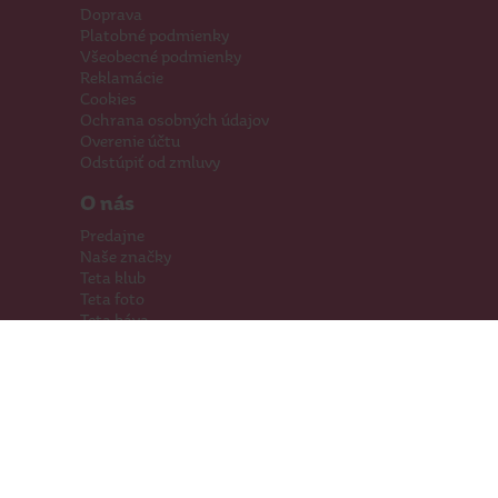
Doprava
Platobné podmienky
Všeobecné podmienky
Reklamácie
Cookies
Ochrana osobných údajov
Overenie účtu
Odstúpiť od zmluvy
O nás
Predajne
Naše značky
Teta klub
Teta foto
Teta káva
Pomáhame
Kariéra
Kontakty
Hľadáme priestory
Darčeková karta
Súťaže
SodaStream