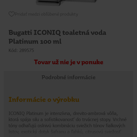
Pridať medzi obľúbené produkty
Bugatti ICONIQ toaletná voda
Platinum 100 ml
Kód: 289575
Tovar už nie je v ponuke
Podrobné informácie
Informácie o výrobku
ICONIQ Platinum je intenzívna, drevito-ambrová vôňa,
ktorá spája silu a sofistikovanosť do trvácnej stopy. Vrchné
tóny odhaľujú oslnivú kombináciu sviežich tónov fialkových
listov, exotický dotyk šafranu a ľahkú, citrusovú sviežosť