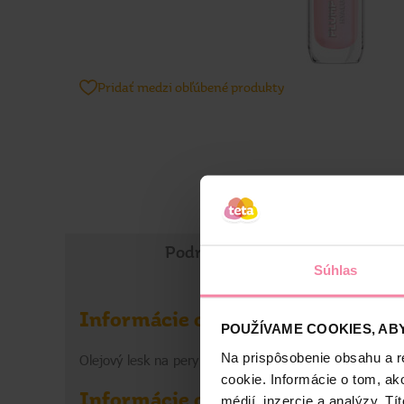
Pridať medzi obľúbené produkty
Podrobné informácie
Súhlas
Informácie o výrobku
POUŽÍVAME COOKIES, ABY
Na prispôsobenie obsahu a r
Olejový lesk na pery s hydratačným účinkom.
cookie. Informácie o tom, ak
Informácie o výrobcovi
médií, inzercie a analýzy. Tí