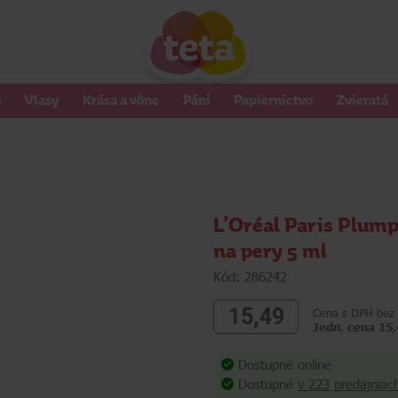
o
Vlasy
Krása a vône
Páni
Papierníctvo
Zvieratá
L’Oréal Paris Plump
na pery 5 ml
Kód: 286242
15,49
Cena s DPH bez 
Jedn. cena 15,
Dostupné online
Dostupné
v 223 predajniac