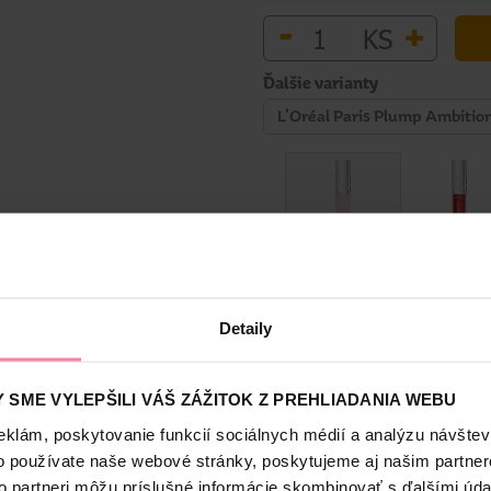
-
+
KS
Ďalšie varianty
L’Oréal Paris Plump Ambition 
Bezpečnosť a balenie
Detaily
 SME VYLEPŠILI VÁŠ ZÁŽITOK Z PREHLIADANIA WEBU
eklám, poskytovanie funkcií sociálnych médií a analýzu návšte
o používate naše webové stránky, poskytujeme aj našim partner
to partneri môžu príslušné informácie skombinovať s ďalšími údaj