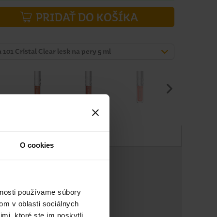
PRIDAŤ DO KOŠÍKA
101 Cristal Clear lesk na pery 5 ml
Zloženie
O cookies
vnosti používame súbory
om v oblasti sociálnych
mi, ktoré ste im poskytli