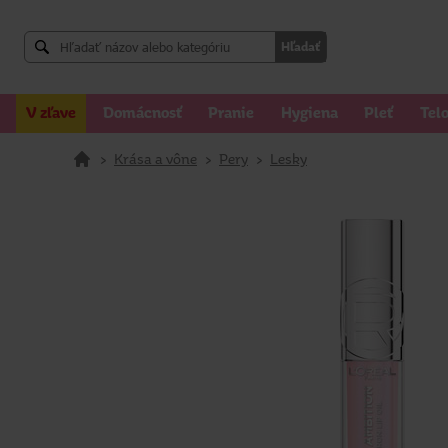
Hľadať
V zľave
Domácnosť
Pranie
Hygiena
Pleť
Tel
>
Krása a vône
>
Pery
>
Lesky