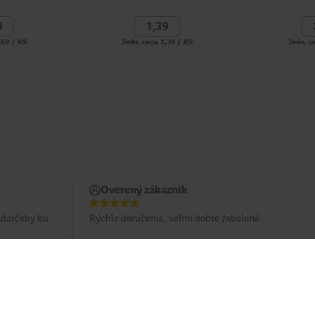
9
1,
39
,69 / KS
Jedn. cena 1,39 / KS
Jedn. c
Overený zákazník
j darčeky ku
Rýchle doručenie, veľmi dobre zabalené