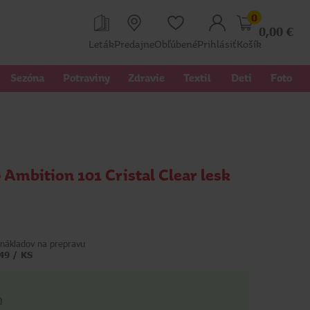
0
0,00
€
Leták
Predajne
Obľúbené
Prihlásiť
Košík
Sezóna
Potraviny
Zdravie
Textil 
Deti
Foto
 Ambition 101 Cristal Clear lesk
nákladov na prepravu
49 / KS
h