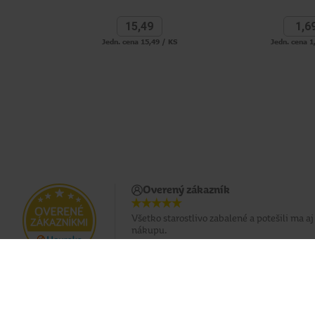
15,
49
1,
6
Jedn. cena 15,49 / KS
Jedn. cena 1
Overený zákazník
Všetko starostlivo zabalené a potešili ma a
nákupu.