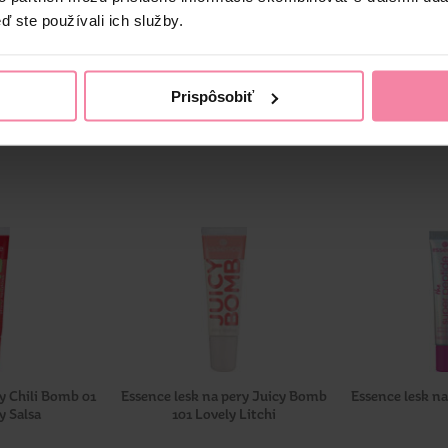
ď ste používali ich služby.
Prispôsobiť
ry Chili Bomb 01
Essence lesk na pery Juicy Bomb
Essence lesk na
y Salsa
101 Lovely Litchi