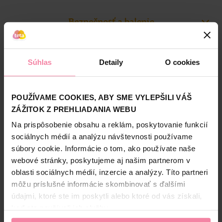
All-in-1 PODS uchovávajte vždy mimo dosahu detí. Viac
Pracie prostriedky Ariel sú zárukou čistotou sa skvejúcej
informácií nájdete na stránke keepcapsfromkids.eu.
bielizne. O naše oblečenie sa Ariel stará už niekoľko
Bezpečnosť a balenie
desiatok rokov, počas ktorých trh obohatil o množstvo
inovatívnych produktov a výrazne zvýšil efektivitu prania.
Zloženie
Pod značkou Ariel ponúkame pracie prášky, gély a kapsuly.
Súhlas
Detaily
O cookies
High-contrast mode
Informácie o výrobcovi
Alternatívne produkty
PaG
POUŽÍVAME COOKIES, ABY SME VYLEPŠILI VÁŠ
ZÁŽITOK Z PREHLIADANIA WEBU
NAŠA ZNAČKA
NAŠA ZNAČKA
Na prispôsobenie obsahu a reklám, poskytovanie funkcií
sociálnych médií a analýzu návštevnosti používame
súbory cookie. Informácie o tom, ako používate naše
webové stránky, poskytujeme aj našim partnerom v
oblasti sociálnych médií, inzercie a analýzy. Títo partneri
môžu príslušné informácie skombinovať s ďalšími
Tip Line kozmetické
Tip Line vatové tyčinky
údajmi, ktoré ste im poskytli alebo ktoré od vás získali,
tampóny 150 ks
Bambus v sáčku 200 ks
keď ste používali ich služby.