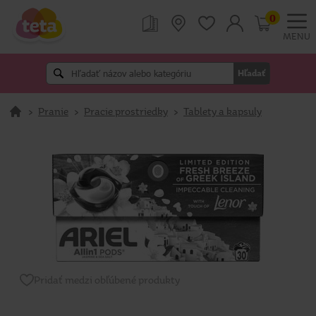
0
MENU
Hľadať
>
Pranie
>
Pracie prostriedky
>
Tablety a kapsuly
Pridať medzi obľúbené produkty