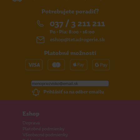
Potrebujete poradiť?
037 / 3 211 211
Po - Pia: 8:00 - 16:00
eshop@tetadrogerie.sk
Platobné možnosti
Prihlásiť sa na odber emailu
Eshop
Doprava
Platobné podmienky
Všeobecné podmienky