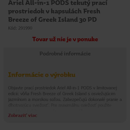
Ariel All-in-1 PODS tekutý prací
prostriedok v kapsulách Fresh
Breeze of Greek Island 30 PD
Kód: 291990
Tovar už nie je v ponuke
Podrobné informácie
Informácie o výrobku
Objavte prací prostriedok Ariel All-in-1 PODS v limitovanej
edícii: vôňa Fresh Breeze of Greek Island s osviežujúcim
jazmínom a morskou soľou. Zabezpečujú dokonalé pranie a
dlhotrvajúcu sviežosť. Pre maximálnu sviežosť použite
výrobky z kolekcie: kombinujte s avivážou a vonnými
Zobraziť viac
perličkami Lenor Fresh Breeze of Greek Island.
VAROVANIE: tento produkt môže byť škodlivý a spôsobiť
Informácie o značke
vážne poranenie. Prací prostriedok vo forme kapsúl Ariel