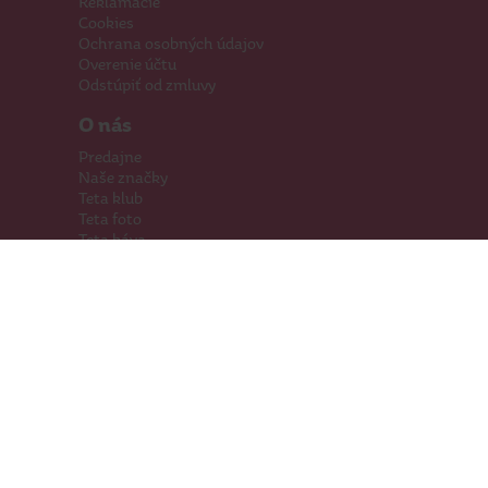
Reklamácie
Cookies
Ochrana osobných údajov
Overenie účtu
Odstúpiť od zmluvy
O nás
Predajne
Naše značky
Teta klub
Teta foto
Teta káva
Pomáhame
Kariéra
Kontakty
Hľadáme priestory
Darčeková karta
Súťaže
SodaStream
Sledujte nás
Facebook
Instagram