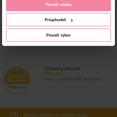
Povoliť všetko
1,
59
1,
19
Jedn. cena 0,01 / KS
Jedn. cena 0,01 / KS
Prispôsobiť
Povoliť výber
Overený zákazník
Potešil aj darček k MDŽ :) Milé gesto
Doprava zadarmo pri nákupe od 49 €