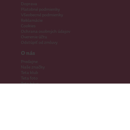
Doprava
Platobné podmienky
Všeobecné podmienky
Reklamácie
Cookies
Ochrana osobných údajov
Overenie účtu
Odstúpiť od zmluvy
O nás
Predajne
Naše značky
Teta klub
Teta foto
Teta káva
Pomáhame
Kariéra
Kontakty
Hľadáme priestory
Darčeková karta
Súťaže
SodaStream