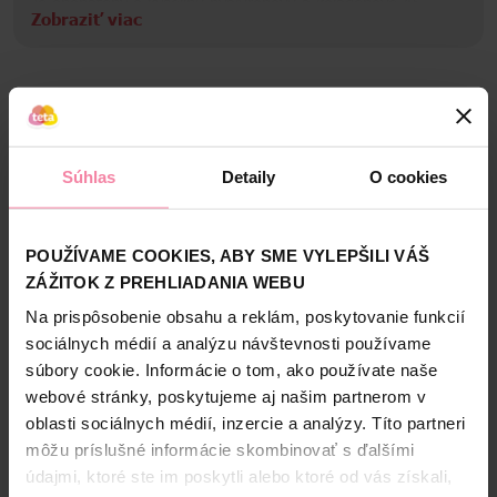
Je obohatený o kyselinu hyalurónovú a kolagénové AS
Zobraziť viac
fragmenty pre maximálny objem a rozmaznávajúcu
starostlivosť. Pery pôsobia nielen hladšie ale vďaka žiarivej
Informácie o výrobcovi
farbe už po jednej aplikácii zaujmú aj intenzívnym leskom.
LOD
Bezpečnosť a balenie
Zloženie
Súhlas
Detaily
O cookies
High-contrast mode
POUŽÍVAME COOKIES, ABY SME VYLEPŠILI VÁŠ
Alternatívne produkty
ZÁŽITOK Z PREHLIADANIA WEBU
Na prispôsobenie obsahu a reklám, poskytovanie funkcií
NAŠA ZNAČKA
NAŠA ZNAČKA
sociálnych médií a analýzu návštevnosti používame
súbory cookie. Informácie o tom, ako používate naše
webové stránky, poskytujeme aj našim partnerom v
oblasti sociálnych médií, inzercie a analýzy. Títo partneri
môžu príslušné informácie skombinovať s ďalšími
údajmi, ktoré ste im poskytli alebo ktoré od vás získali,