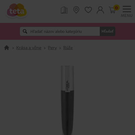
0
MENU
Hľadať
>
Krása a vône
>
Pery
>
Rúže