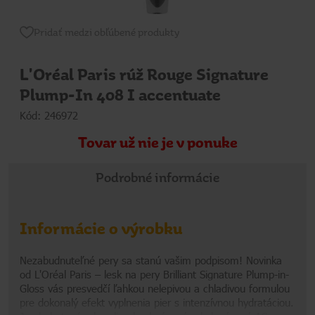
Pridať medzi obľúbené produkty
L'Oréal Paris rúž Rouge Signature
Plump-In 408 I accentuate
Kód: 246972
Tovar už nie je v ponuke
Podrobné informácie
Informácie o výrobku
Nezabudnuteľné pery sa stanú vašim podpisom! Novinka
od L'Oréal Paris – lesk na pery Brilliant Signature Plump-in-
Gloss vás presvedčí ľahkou nelepivou a chladivou formulou
pre dokonalý efekt vyplnenia pier s intenzívnou hydratáciou.