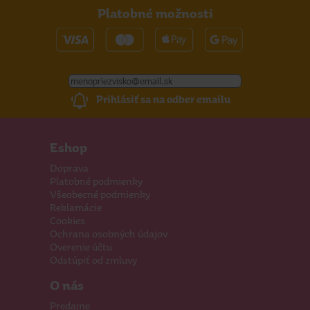
Platobné možnosti
Prihlásiť sa na odber emailu
Eshop
Doprava
Platobné podmienky
Všeobecné podmienky
Reklamácie
Cookies
Ochrana osobných údajov
Overenie účtu
Odstúpiť od zmluvy
O nás
Predajne