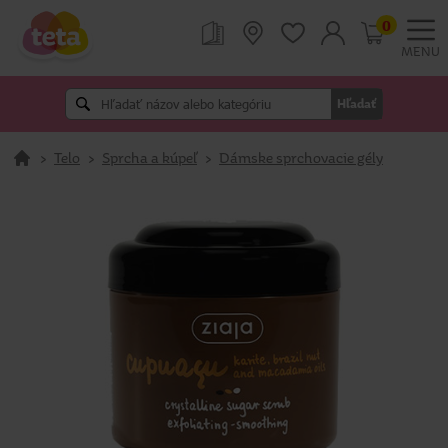
0
MENU
Hľadať
>
Telo
>
Sprcha a kúpeľ
>
Dámske sprchovacie gély