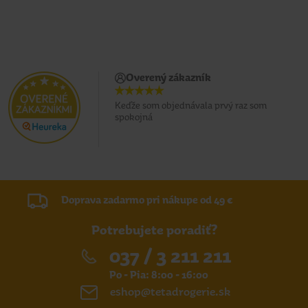
Overený zákazník
Keďže som objednávala prvý raz som
spokojná
Doprava zadarmo pri nákupe od 49 €
Potrebujete poradiť?
037 / 3 211 211
Po - Pia: 8:00 - 16:00
eshop@tetadrogerie.sk