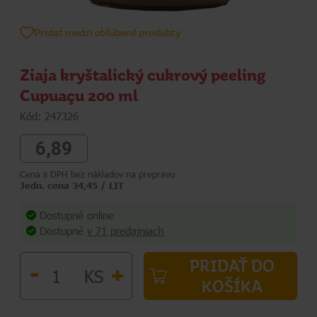
Pridať medzi obľúbené produkty
Ziaja kryštalický cukrový peeling
Cupuaçu 200 ml
Kód: 247326
6,89
Cena s DPH bez nákladov na prepravu
Jedn. cena 34,45 / LIT
Dostupné online
Dostupné
v 71 predajniach
PRIDAŤ DO
-
+
KS
KOŠÍKA