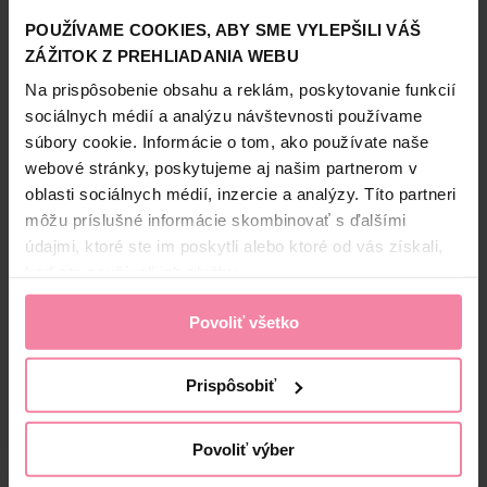
viacúčelové použitie so živou ružovou farbou prináša jemnú
a sviežu pleť na lícach aj na perách. Vďaka krémovej,
POUŽÍVAME COOKIES, ABY SME VYLEPŠILI VÁŠ
nelepivej a ľahkej textúre sa ľahko zapracováva a má
ZÁŽITOK Z PREHLIADANIA WEBU
Zobraziť viac
budovateľné krytie – ideálne, ak chcete dosiahnuť
odvážnejší vzhľad. Okrem toho, s obsiahnutým ricínom a
Na prispôsobenie obsahu a reklám, poskytovanie funkcií
Informácie o výrobcovi
vitamínom E dodáva vašej pokožke vyživený a zdravý
sociálnych médií a analýzu návštevnosti používame
vzhľad.
súbory cookie. Informácie o tom, ako používate naše
MKE
Bezpečnosť a balenie
webové stránky, poskytujeme aj našim partnerom v
oblasti sociálnych médií, inzercie a analýzy. Títo partneri
Zloženie
môžu príslušné informácie skombinovať s ďalšími
údajmi, ktoré ste im poskytli alebo ktoré od vás získali,
High-contrast mode
keď ste používali ich služby.
Alternatívne produkty
Povoliť všetko
Prispôsobiť
Povoliť výber