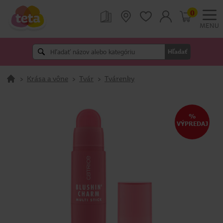
0
MENU
Hľadať
>
Krása a vône
>
Tvár
>
Tvárenky
%
VÝPREDAJ