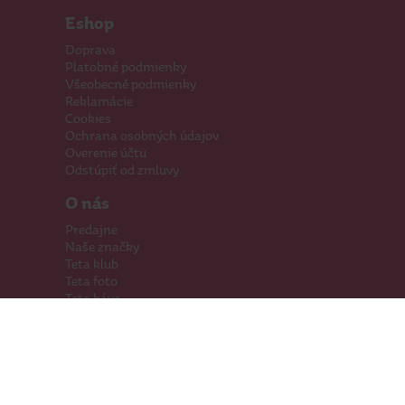
Eshop
Doprava
Platobné podmienky
Všeobecné podmienky
Reklamácie
Cookies
Ochrana osobných údajov
Overenie účtu
Odstúpiť od zmluvy
O nás
Predajne
Naše značky
Teta klub
Teta foto
Teta káva
Pomáhame
Kariéra
Kontakty
Hľadáme priestory
Darčeková karta
Súťaže