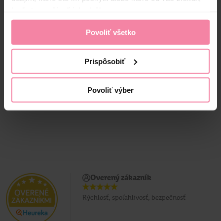
keď ste používali ich služby.
Tip Line kozmetické
Allnature Perkarbonát
tampóny 150 ks
sodný 1000 g
Povoliť všetko
4,
79
Prispôsobiť
1,
59
3,
89
Jedn. cena 0,01 / KS
Jedn. cena 3,89 / KG
Najnižšia cena za 30 dní: 3,89 €
Povoliť výber
Overený zákazník
Rýchlosť, spoľahlivosť, bezpečnosť