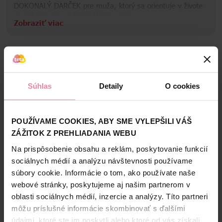
DOKONALÝ DARČEK pre muža, ktorý sa orientuje v živote
so sebadôverou a legendárnou vôňou
Zobraziť viac
DARČEKOVÁ SÚPRAVA OBSAHUJE 50 ml tuhý dezodorant,
250 ml sprchový gél a 100 ml vodu po holení Captain
Informácie o značke
VYSKÚŠAJ OLD SPICE CAPTAIN S VÔŇOU PARFÉMOVEJ
KVALITY: vôňa divokých morských vĺn, santalového dreva a
Old Spice je americká značka výrobkov pre starostlivosť o
výrazného bergamotu ťa premení na nebojácneho kapitána
mužov zahŕňajúcu vodu po holení, dezodoranty a
Bezpečnosť a balenie
sviežosti
antiperspiranty, šampóny a sprchové gély.
KRÁSNE ZABALENÉ V charakteristickej kovovej škatuľke Old
Súhlas
Detaily
O cookies
Zloženie
Spice, ktorú možno opakovane použiť na ukladanie
Informácie o výrobcovi
cenností alebo ukrývanie tajného mužného pokladu
High-contrast mode
POUŽÍVAME COOKIES, ABY SME VYLEPŠILI VÁŠ
PaG
Alternatívne produkty
ZÁŽITOK Z PREHLIADANIA WEBU
Na prispôsobenie obsahu a reklám, poskytovanie funkcií
sociálnych médií a analýzu návštevnosti používame
NAŠA ZNAČKA
súbory cookie. Informácie o tom, ako používate naše
webové stránky, poskytujeme aj našim partnerom v
oblasti sociálnych médií, inzercie a analýzy. Títo partneri
môžu príslušné informácie skombinovať s ďalšími
údajmi, ktoré ste im poskytli alebo ktoré od vás získali,