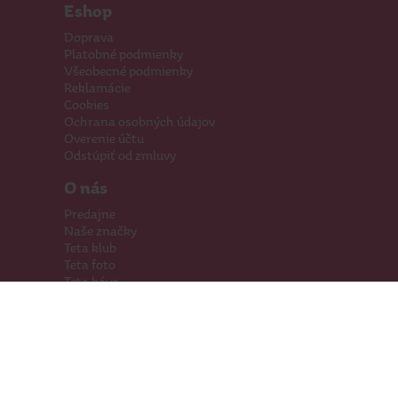
Eshop
Doprava
Platobné podmienky
Všeobecné podmienky
Reklamácie
Cookies
Ochrana osobných údajov
Overenie účtu
Odstúpiť od zmluvy
O nás
Predajne
Naše značky
Teta klub
Teta foto
Teta káva
Pomáhame
Kariéra
Kontakty
Hľadáme priestory
Darčeková karta
Súťaže