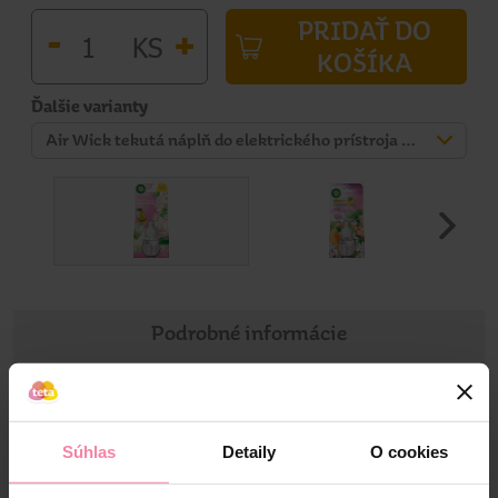
PRIDAŤ DO
-
+
KS
KOŠÍKA
Ďalšie varianty
Air Wick tekutá náplň do elektrického prístroja Pivónia a jazmínový kvet 19 ml
Podrobné informácie
Informácie o výrobku
Súhlas
Detaily
O cookies
Vôňa je obohatená o dvojnásobné množstvo prírodných
esenciálnych olejov v porovnaní s predchádzajúcim