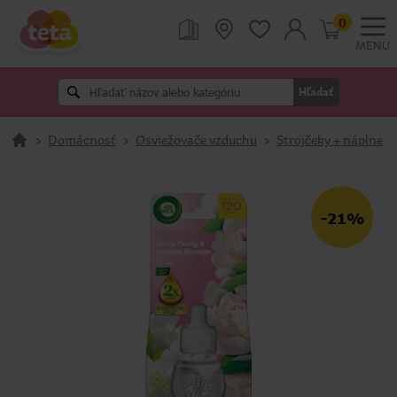
0
MENU
Hľadať
>
Domácnosť
>
Osviežovače vzduchu
>
Strojčeky + náplne
-21%