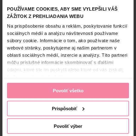
zložením Air Wick náplne do elektrického prístroja. Vydrží
až 120 dní pri používaní 12 hodín denne na najnižšej úrovni
POUŽÍVAME COOKIES, ABY SME VYLEPŠILI VÁŠ
intenzity vône.
ZÁŽITOK Z PREHLIADANIA WEBU
Zobraziť viac
Na prispôsobenie obsahu a reklám, poskytovanie funkcií
sociálnych médií a analýzu návštevnosti používame
súbory cookie. Informácie o tom, ako používate naše
webové stránky, poskytujeme aj našim partnerom v
Bezpečnosť a balenie
oblasti sociálnych médií, inzercie a analýzy. Títo partneri
Zloženie
môžu príslušné informácie skombinovať s ďalšími
údajmi, ktoré ste im poskytli alebo ktoré od vás získali,
High-contrast mode
keď ste používali ich služby.
Alternatívne produkty
Povoliť všetko
-21%
Prispôsobiť
Povoliť výber