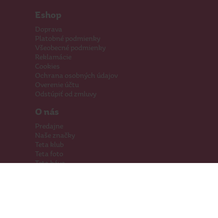
Eshop
Doprava
Platobné podmienky
Všeobecné podmienky
Reklamácie
Cookies
Ochrana osobných údajov
Overenie účtu
Odstúpiť od zmluvy
O nás
Predajne
Naše značky
Teta klub
Teta foto
Teta káva
Pomáhame
Kariéra
Kontakty
Hľadáme priestory
Darčeková karta