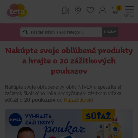
0
MENU
Hľadať
Nakúpte svoje obľúbené produkty
a hrajte o 20 zážitkových
poukazov
Nakúpte svoje obľúbené výrobky NIVEA a spestrite si
začiatok školského roka neobyčajným zážitkom vďaka
súťaži o
20 poukazov
od
Najzážitky.sk
!