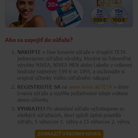
Ako sa zapojiť do súťaže?
NAKÚPTE
v čase konania súťaže v drogérii TETA
jednorazovo súťažné výrobky, ktorými sú ľubovoľné
výrobky NIVEA, NIVEA MEN alebo Labello v celkovej
hodnote najmenej 7,99 € vr. DPH, a uschovajte si
originál účtenky Vášho súťažného nákupu!
REGISTRUJTE SA
na
www.nivea.sk/TETA
v dobe
trvania súťaže a vyplňte požadované údaje vrátane
skenu účtenky.
VYHRAJTE!
Po ukončení súťaže vyžrebujeme zo
všetkých súťažiacich, ktorí splnili úplné pravidlá
súťaže, 5 výhercov 1. výhry a 15 výhercov 2. výhry.
ZOBRAZIŤ VÝROBKY NIVEA