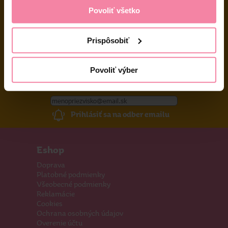
037 / 3 211 211
Povoliť všetko
Po - Pia: 8:00 - 16:00
eshop@tetadrogerie.sk
Prispôsobiť
Platobné možnosti
Povoliť výber
Prihlásiť sa na odber emailu
Eshop
Doprava
Platobné podmienky
Všeobecné podmienky
Reklamácie
Cookies
Ochrana osobných údajov
Overenie účtu