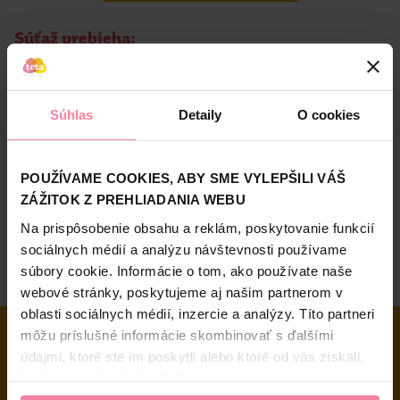
Súťaž prebieha:
Od 12. 8. do 31. 8. 2024
Výhry:
Súhlas
Detaily
O cookies
5x poukaz
od Najzážitky.sk v
hodnote 300 €
na
zážitky podľa vlastného výberu.
POUŽÍVAME COOKIES, ABY SME VYLEPŠILI VÁŠ
15x poukaz
od Najzážitky.sk v
hodnote 100 €
na
ZÁŽITOK Z PREHLIADANIA WEBU
zážitky podľa vlastného výberu
Na prispôsobenie obsahu a reklám, poskytovanie funkcií
sociálnych médií a analýzu návštevnosti používame
Viac informácií o súťaži na
www.nivea.sk/TETA
súbory cookie. Informácie o tom, ako používate naše
webové stránky, poskytujeme aj našim partnerom v
oblasti sociálnych médií, inzercie a analýzy. Títo partneri
Doprava zadarmo pri nákupe od 49 €
môžu príslušné informácie skombinovať s ďalšími
údajmi, ktoré ste im poskytli alebo ktoré od vás získali,
Potrebujete poradiť?
keď ste používali ich služby.