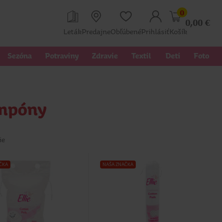
0
0,00
€
Leták
Predajne
Obľúbené
Prihlásiť
Košík
Sezóna
Potraviny
Zdravie
Textil 
Deti
Foto
ampóny
ie
ČKA
NAŠA ZNAČKA