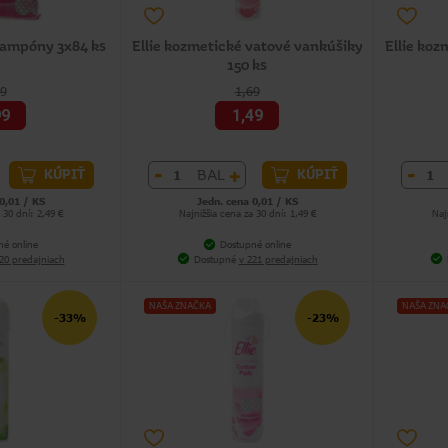
 tampóny 3x84 ks
Ellie kozmetické vatové vankúšiky
Ellie koz
150 ks
49
1,69
99
1,49
-
+
-
BAL
KÚPIŤ
KÚPIŤ
0,01 / KS
Jedn. cena 0,01 / KS
 30 dní: 2,49 €
Najnižšia cena za 30 dní: 1,49 €
Naj
né online
Dostupné online
20 predajniach
Dostupné
v 221 predajniach
NAŠA ZNAČKA
NAŠA ZNA
-33%
-23%