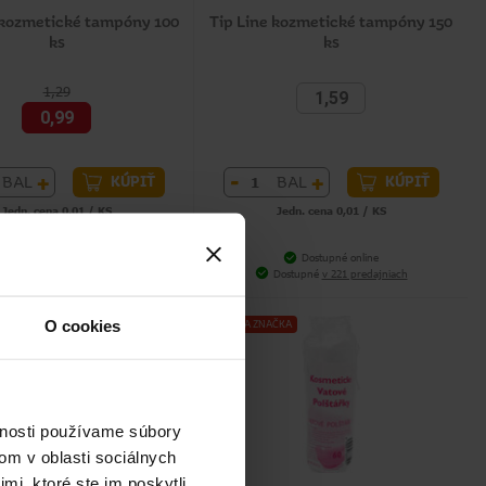
 kozmetické tampóny 100
Tip Line kozmetické tampóny 150
ks
ks
1,29
1,59
0,99
+
-
+
BAL
BAL
KÚPIŤ
KÚPIŤ
Jedn. cena 0,01 / KS
Jedn. cena 0,01 / KS
ia cena za 30 dní: 0,99 € (+0%)
Dostupné online
Dostupné online
Dostupné
v 221 predajniach
Dostupné
v 221 predajniach
O cookies
NAŠA ZNAČKA
vnosti používame súbory
om v oblasti sociálnych
mi, ktoré ste im poskytli