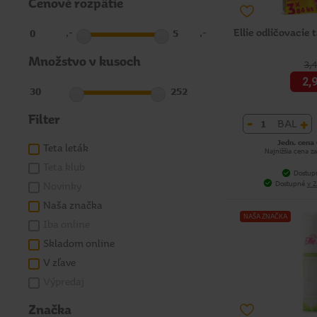
Cenové rozpätie
Ellie odličovacie
,-
,-
Množstvo v kusoch
3,
2,
Filter
-
+
BAL
Jedn. cena 
Teta leták
Najnižšia cena za
Teta klub
Dostup
Dostupné
v 2
Novinky
Naša značka
NAŠA ZNAČKA
Iba online
Skladom online
V zľave
Výpredaj
Značka