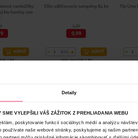
vatové vankúšiky
Ellie odličovacie tampóny 84 ks
Tip Line
j bio bavlny 100
s
79
1,29
19
0,99
-
+
-
BAL
KÚPIŤ
KÚPIŤ
0,01 / KS
Jedn. cena 0,01 / KS
 dní: 1,79 € (-33%)
Najnižšia cena za 30 dní: 1,29 € (-23%)
Najnižš
né online
Dostupné online
21 predajniach
Dostupné
v 221 predajniach
Detaily
 SME VYLEPŠILI VÁŠ ZÁŽITOK Z PREHLIADANIA WEBU
eklám, poskytovanie funkcií sociálnych médií a analýzu návšte
o používate naše webové stránky, poskytujeme aj našim partner
to partneri môžu príslušné informácie skombinovať s ďalšími údaj