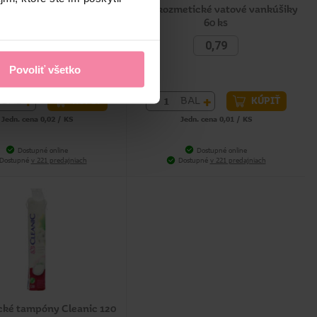
ké tampóny Cleanic 80 ks
Ellie kozmetické vatové vankúšiky
60 ks
1,39
0,79
Povoliť všetko
+
-
+
BAL
BAL
KÚPIŤ
KÚPIŤ
Jedn. cena 0,02 / KS
Jedn. cena 0,01 / KS
Dostupné online
Dostupné online
Dostupné
v 221 predajniach
Dostupné
v 221 predajniach
ké tampóny Cleanic 120