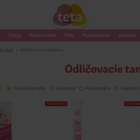
o
Vlasy
Krása a vône
Páni
Papierníctvo
Zvieratá
ie pleti
>
Odličovacie tampóny
Odličovacie t
v:
Najobľúbenejšie
Abecedne
Najlacnejšie
Najdrahš
NAŠA ZNAČKA
NAŠA ZNA