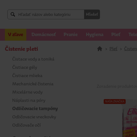
Hľadať
V zľave
Domácnosť
Pranie
Hygiena
Pleť
Tel
Čistenie pleti
>
Pleť
>
Čisten
Čistace vody a toniká
Čistiace gély
Čistiace mlieka
Mechanické čistenia
Zoradenie produkto
Micelárne vody
Náplasti na póry
NAŠA ZNAČKA
Odličovacie tampóny
Odličovacie vreckovky
Odličovače očí