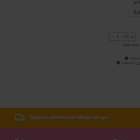
30 
0,
-
+
KS
Jedn. cena 
Dostup
Dostupné
v 2
Doprava zadarmo pri nákupe od 49 €