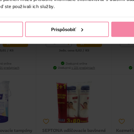
ké tampóny 84 ks
Bella Cotton odličovacie tampóny
Kozmetic
ď ste používali ich služby.
80 ks
99
1,49
Prispôsobiť
-
+
-
KS
KÚPIŤ
KÚPIŤ
0,01 / KS
Jedn. cena 0,02 / KS
né online
Dostupné online
21 predajniach
Dostupné
v 221 predajniach
ičovacie tampóny
SEPTONA odličovacie bavlnené
Kozmetic