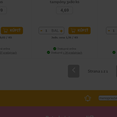
ks
tampóny 3x80 ks
69
4,69
-
+
-
BAL
KÚPIŤ
KÚPIŤ
0,02 / KS
Jedn. cena 1,56 / KS
né online
Dostupné online
07 predajniach
Dostupné
v 34 predajniach
Strana 1 z 1