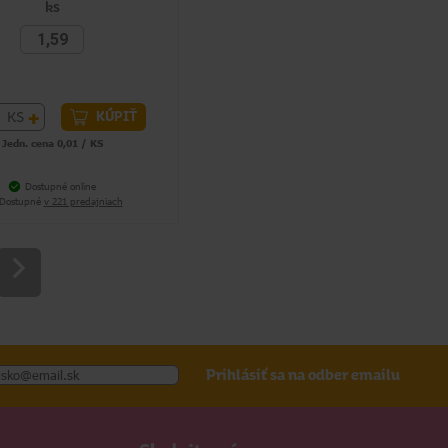
ks
1,59
+
KS
KÚPIŤ
Jedn. cena 0,01 / KS
Dostupné online
Dostupné
v 221 predajniach
Prihlásiť sa na odber emailu