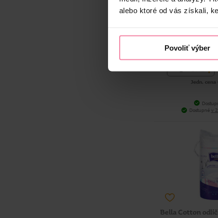
Tip Line kozmetic
alebo ktoré od vás získali, ke
0,
Povoliť výber
-
+
BAL
Jedn. cena 
Dostup
Dostupné
v 2
Bella Cotton odl