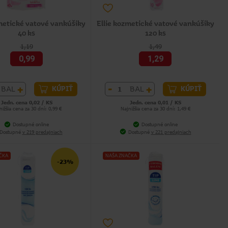
metické vatové vankúšiky
Ellie kozmetické vatové vankúšiky
40 ks
120 ks
1,19
1,49
0,99
1,29
+
-
+
BAL
BAL
KÚPIŤ
KÚPIŤ
Jedn. cena 0,02 / KS
Jedn. cena 0,01 / KS
nižšia cena za 30 dní: 0,99 €
Najnižšia cena za 30 dní: 1,49 €
Dostupné online
Dostupné online
Dostupné
v 219 predajniach
Dostupné
v 221 predajniach
ČKA
NAŠA ZNAČKA
-23%