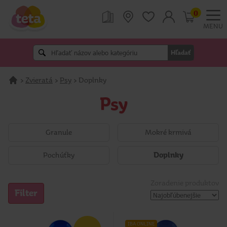
0
MENU
Hľadať
>
Zvieratá
>
Psy
>
Doplnky
Psy
Granule
Mokré krmivá
Pochúťky
Doplnky
Zoradenie produktov
Filter
IBA ONLINE