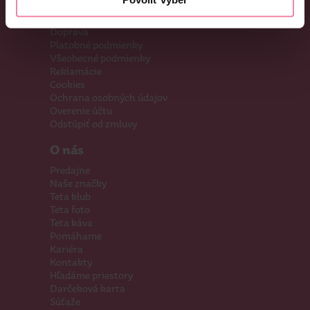
Eshop
Doprava
Platobné podmienky
Všeobecné podmienky
Reklamácie
Cookies
Ochrana osobných údajov
Overenie účtu
Odstúpiť od zmluvy
O nás
Predajne
Naše značky
Teta klub
Teta foto
Teta káva
Pomáhame
Kariéra
Kontakty
Hľadáme priestory
Darčeková karta
Súťaže