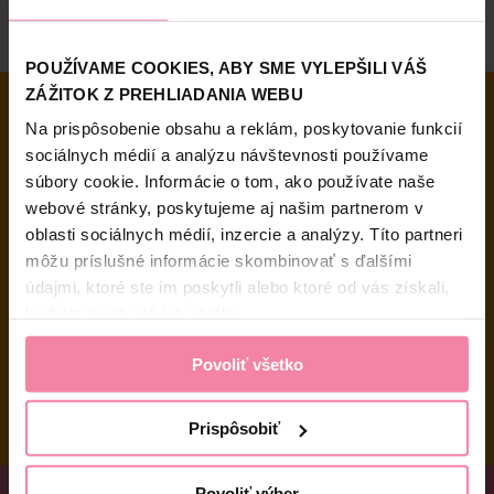
POUŽÍVAME COOKIES, ABY SME VYLEPŠILI VÁŠ
ZÁŽITOK Z PREHLIADANIA WEBU
Doprava zadarmo pri nákupe od 49 €
Na prispôsobenie obsahu a reklám, poskytovanie funkcií
Potrebujete poradiť?
sociálnych médií a analýzu návštevnosti používame
súbory cookie. Informácie o tom, ako používate naše
037 / 3 211 211
webové stránky, poskytujeme aj našim partnerom v
Po - Pia: 8:00 - 16:00
oblasti sociálnych médií, inzercie a analýzy. Títo partneri
eshop@tetadrogerie.sk
môžu príslušné informácie skombinovať s ďalšími
údajmi, ktoré ste im poskytli alebo ktoré od vás získali,
Platobné možnosti
keď ste používali ich služby.
Povoliť všetko
Prispôsobiť
Prihlásiť sa na odber emailu
Povoliť výber