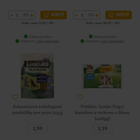
-
+
-
+
KS
KS
KÚPIŤ
KÚPIŤ
Jedn. cena 9,24 / KG
Jedn. cena 30,39 / KG
Dostupné online
Dostupné online
Dostupné
v 223 predajniach
Dostupné
v 222 predajniach
Adventuros tréningové
Friskies Junior Dog s
pochúťky pre psov 115 g
kuraťom a mrkvou v šťave
(4x85g)
3,99
3,39