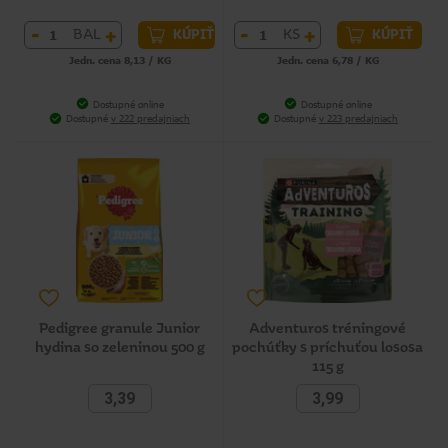
-
+
-
+
BAL
KS
KÚPIŤ
KÚPIŤ
Jedn. cena 8,13 / KG
Jedn. cena 6,78 / KG
Dostupné online
Dostupné online
Dostupné
v 222 predajniach
Dostupné
v 223 predajniach
Pedigree granule Junior
Adventuros tréningové
hydina so zeleninou 500 g
pochúťky s príchuťou lososa
115 g
3,39
3,99