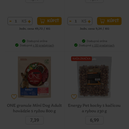
-
+
-
+
KS
KS
KÚPIŤ
KÚPIŤ
Jedn. cena 49,72 / KG
Jedn. cena 9,24 / KG
Dostupné online
Dostupné online
Dostupné
v 50 predajniach
Dostupné
v 153 predajniach
NAŠA ZNAČKA
ONE granule Mini Dog Adult
Energy Pet kocky s kačicou
hovädzie s ryžou 800 g
a rybou 230 g
7,39
6,99