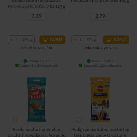
Rodeo Duo s hovädzou a
hovädzím pre psov 6 ks 105 g
syrovou príchuťou 7 ks 123 g
3,39
2,79
-
+
-
+
KS
KS
KÚPIŤ
KÚPIŤ
Jedn. cena 27,56 / KG
Jedn. cena 26,57 / KG
Dostupné online
Dostupné online
Dostupné
v 154 predajniach
Dostupné
v 223 predajniach
Frolic pochúťky Smiley
Pedigree dentálne pochúťky
Sticks s hovädzou a kuracou
Dentastix Daily Oral Care