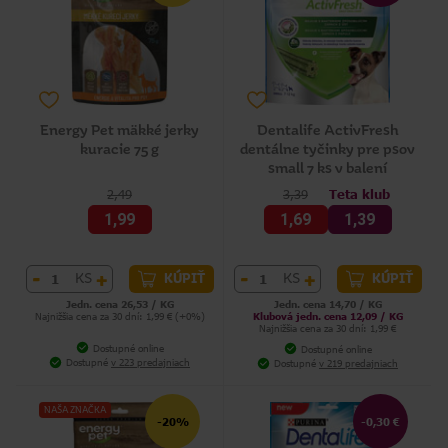
Energy Pet mäkké jerky
Dentalife ActivFresh
kuracie 75 g
dentálne tyčinky pre psov
small 7 ks v balení
2,49
3,39
Teta klub
1,99
1,69
1,39
-
+
-
+
KS
KS
KÚPIŤ
KÚPIŤ
Jedn. cena 26,53 / KG
Jedn. cena 14,70 / KG
Najnižšia cena za 30 dní: 1,99 € (+0%)
Klubová jedn. cena 12,09 / KG
Najnižšia cena za 30 dní: 1,99 €
Dostupné online
Dostupné online
Dostupné
v 223 predajniach
Dostupné
v 219 predajniach
NAŠA ZNAČKA
-20%
-0,30 €