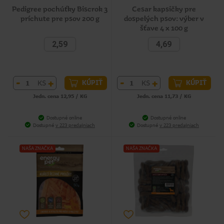
Pedigree pochúťky Biscrok 3
Cesar kapsičky pre
príchute pre psov 200 g
dospelých psov: výber v
šťave 4 x 100 g
2,59
4,69
-
+
-
+
KS
KS
KÚPIŤ
KÚPIŤ
Jedn. cena 12,95 / KG
Jedn. cena 11,73 / KG
Dostupné online
Dostupné online
Dostupné
v 223 predajniach
Dostupné
v 223 predajniach
NAŠA ZNAČKA
NAŠA ZNAČKA