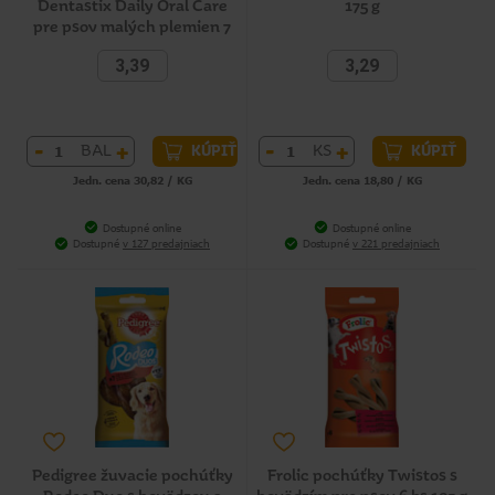
Dentastix Daily Oral Care
175 g
pre psov malých plemien 7
ks 110 g
3,39
3,29
-
+
-
+
BAL
KS
KÚPIŤ
KÚPIŤ
Jedn. cena 30,82 / KG
Jedn. cena 18,80 / KG
Dostupné online
Dostupné online
Dostupné
v 127 predajniach
Dostupné
v 221 predajniach
Pedigree žuvacie pochúťky
Frolic pochúťky Twistos s