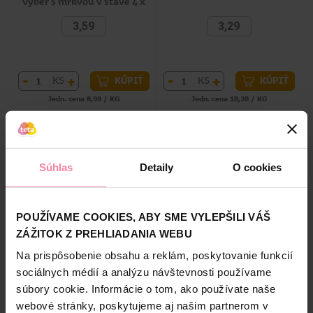
výber s mrkvou v šťave 4 x
100 g
3,59
3,29
-
+
-
+
KS
KS
KÚPIŤ
KÚPIŤ
Jedn. cena 8,98 / KG
Jedn. cena 18,28 / KG
Dostupné online
Dostupné online
Dostupné
v 154 predajniach
Dostupné
v 153 predajniach
Súhlas
Detaily
O cookies
POUŽÍVAME COOKIES, ABY SME VYLEPŠILI VÁŠ
ZÁŽITOK Z PREHLIADANIA WEBU
Na prispôsobenie obsahu a reklám, poskytovanie funkcií
sociálnych médií a analýzu návštevnosti používame
Cesar kapsičky pre
Pedigree pochúťky Tasty
súbory cookie. Informácie o tom, ako používate naše
dospelých psov: výber v želé
Bites s hovädzou a
webové stránky, poskytujeme aj našim partnerom v
4 x 100 g
hydinovou príchuťou pre