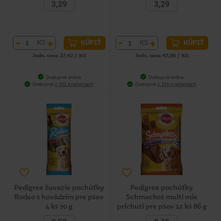
3,29
3,29
-
+
-
+
KS
KS
KÚPIŤ
KÚPIŤ
Jedn. cena 27,42 / KG
Jedn. cena 47,00 / KG
Dostupné online
Dostupné online
Dostupné
v 153 predajniach
Dostupné
v 154 predajniach
Pedigree žuvacie pochúťky
Pedigree pochúťky
Rodeo s hovädzím pre psov
Schmackos multi mix
4 ks 70 g
príchutí pre psov 12 ks 86 g