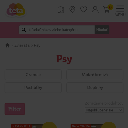
0
MENU
Hľadať
>
Zvieratá
>
Psy
Psy
Granule
Mokré krmivá
Pochúťky
Doplnky
Zoradenie produktov
Filter
NAŠA ZNAČKA
NAŠA ZNAČKA