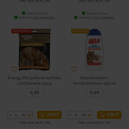
Jedn. cena 30,39 / KG
Jedn. cena 30,39 / KG
Dostupné online
Dostupné online
Dostupné
v 222 predajniach
Dostupné
v 223 predajniach
NAŠA ZNAČKA
IBA ONLINE
Energy Pet jerky na tyčinke
Bela šampón s
celé kuracie 230 g
kondicionérom 230 ml
6,99
5,49
-
+
-
+
KS
KS
KÚPIŤ
KÚPIŤ
Jedn. cena 30,39 / KG
Jedn. cena 23,87 / LIT