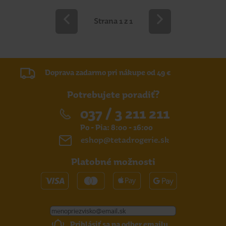
Strana 1 z 1
Doprava zadarmo pri nákupe od 49 €
Potrebujete poradiť?
037 / 3 211 211
Po - Pia: 8:00 - 16:00
eshop@tetadrogerie.sk
Platobné možnosti
Prihlásiť sa na odber emailu