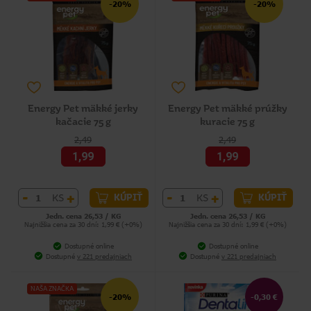
-20%
-20%
Energy Pet mäkké jerky
Energy Pet mäkké prúžky
kačacie 75 g
kuracie 75 g
2,49
2,49
1,99
1,99
-
+
-
+
KS
KS
KÚPIŤ
KÚPIŤ
Jedn. cena 26,53 / KG
Jedn. cena 26,53 / KG
Najnižšia cena za 30 dní: 1,99 € (+0%)
Najnižšia cena za 30 dní: 1,99 € (+0%)
Dostupné online
Dostupné online
Dostupné
v 221 predajniach
Dostupné
v 221 predajniach
NAŠA ZNAČKA
-20%
-0,30 €