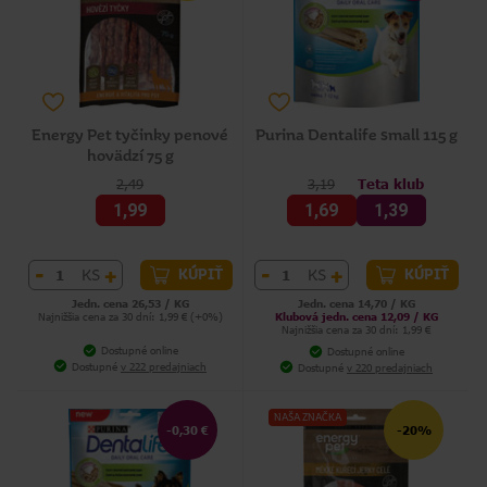
Energy Pet tyčinky penové
Purina Dentalife small 115 g
hovädzí 75 g
2,49
3,19
Teta klub
1,99
1,69
1,39
-
+
-
+
KS
KS
KÚPIŤ
KÚPIŤ
Jedn. cena 26,53 / KG
Jedn. cena 14,70 / KG
Najnižšia cena za 30 dní: 1,99 € (+0%)
Klubová jedn. cena 12,09 / KG
Najnižšia cena za 30 dní: 1,99 €
Dostupné online
Dostupné online
Dostupné
v 222 predajniach
Dostupné
v 220 predajniach
NAŠA ZNAČKA
-0,30 €
-20%