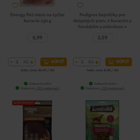
Energy Pet mäso na tyčke
Pedigree kapsičky pre
kuracie 230 g
dospelých psov, s kuracím a
hovädzím a zeleninou v
šťave 4 x 100 g
6,99
3,59
-
+
-
+
KS
KS
KÚPIŤ
KÚPIŤ
Jedn. cena 30,39 / KG
Jedn. cena 8,98 / KG
Dostupné online
Dostupné online
Dostupné
v 223 predajniach
Dostupné
v 222 predajniach
NAŠA ZNAČKA