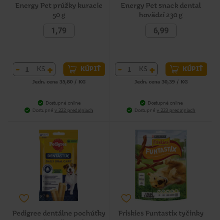
Energy Pet prúžky kuracie
Energy Pet snack dental
50 g
hovädzí 230 g
1,79
6,99
-
+
-
+
KS
KS
KÚPIŤ
KÚPIŤ
Jedn. cena 35,80 / KG
Jedn. cena 30,39 / KG
Dostupné online
Dostupné online
Dostupné
v 222 predajniach
Dostupné
v 223 predajniach
Pedigree dentálne pochúťky
Friskies Funtastix tyčinky