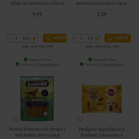
výber so zeleninou v šťave
príchuťou pre psov 130 g
12 x 100 g
9,49
3,29
-
+
-
+
BAL
KS
KÚPIŤ
KÚPIŤ
Jedn. cena 7,91 / KG
Jedn. cena 25,31 / KG
Dostupné online
Dostupné online
Dostupné
v 153 predajniach
Dostupné
v 222 predajniach
Purina Adventuros Strips s
Pedigree kapsičky pre
príchuťou diviny 90 g
šteňatá, s kuracím a