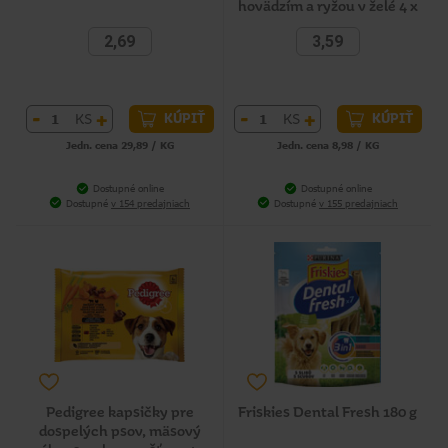
hovädzím a ryžou v želé 4 x
100 g
2,69
3,59
-
+
-
+
KS
KS
KÚPIŤ
KÚPIŤ
Jedn. cena 29,89 / KG
Jedn. cena 8,98 / KG
Dostupné online
Dostupné online
Dostupné
v 154 predajniach
Dostupné
v 155 predajniach
Pedigree kapsičky pre
Friskies Dental Fresh 180 g
dospelých psov, mäsový