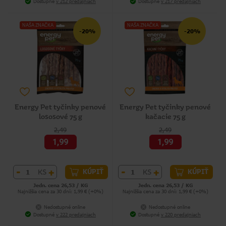
Dostupné
v 212 predajniach
Dostupné
v 217 predajniach
NAŠA ZNAČKA
NAŠA ZNAČKA
-20%
-20%
Energy Pet tyčinky penové
Energy Pet tyčinky penové
lososové 75 g
kačacie 75 g
2,49
2,49
1,99
1,99
-
+
-
+
KS
KS
KÚPIŤ
KÚPIŤ
Jedn. cena 26,53 / KG
Jedn. cena 26,53 / KG
Najnižšia cena za 30 dní: 1,99 € (+0%)
Najnižšia cena za 30 dní: 1,99 € (+0%)
Nedostupné online
Nedostupné online
Dostupné
v 222 predajniach
Dostupné
v 220 predajniach