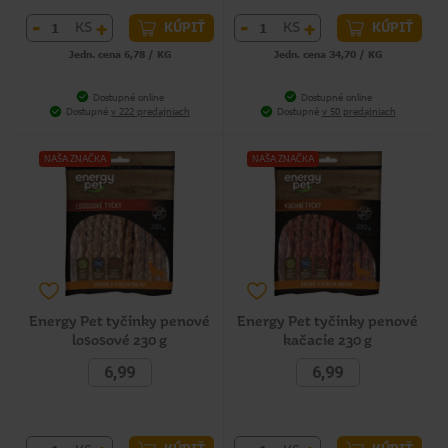
-
+
-
+
KS
KS
KÚPIŤ
KÚPIŤ
Jedn. cena 6,78 / KG
Jedn. cena 34,70 / KG
Dostupné online
Dostupné online
Dostupné
v 222 predajniach
Dostupné
v 50 predajniach
NAŠA ZNAČKA
NAŠA ZNAČKA
Energy Pet tyčinky penové
Energy Pet tyčinky penové
lososové 230 g
kačacie 230 g
6,99
6,99