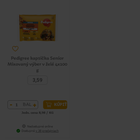
Pedigree kapsička Senior
Mixovaný výber v želé 4x100
g
3,59
-
+
BAL
KÚPIŤ
Jedn. cena 8,98 / KG
Nedostupné online
Dostupné
v 38 predajniach