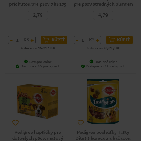
príchuťou pre psov 7 ks 175
pre psov stredných plemien
g
7 ks 180 g
2,79
4,79
-
+
-
+
KS
KS
KÚPIŤ
KÚPIŤ
Jedn. cena 15,94 / KG
Jedn. cena 26,61 / KG
Dostupné online
Dostupné online
Dostupné
v 222 predajniach
Dostupné
v 223 predajniach
Pedigree kapsičky pre
Pedigree pochúťky Tasty
dospelých psov, mäsový
Bites s kuracou a kačacou