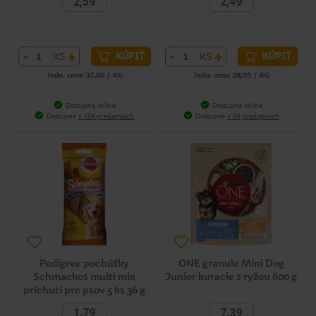
2,59
2,49
-
+
-
+
KS
KS
KÚPIŤ
KÚPIŤ
Jedn. cena 37,00 / KG
Jedn. cena 28,95 / KG
Dostupné online
Dostupné online
Dostupné
v 154 predajniach
Dostupné
v 54 predajniach
Pedigree pochúťky
ONE granule Mini Dog
Schmackos multi mix
Junior kuracie s ryžou 800 g
príchutí pre psov 5 ks 36 g
1,79
7,39