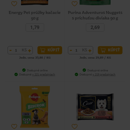
Energy Pet prúžky kačacie
Purina Adventuros Nuggets
50 g
s príchuťou diviaka 90 g
1,79
2,69
-
+
-
+
KS
KS
KÚPIŤ
KÚPIŤ
Jedn. cena 35,80 / KG
Jedn. cena 29,89 / KG
Dostupné online
Dostupné online
Dostupné
v 221 predajniach
Dostupné
v 219 predajniach