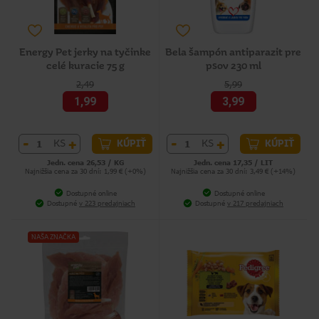
Energy Pet jerky na tyčinke
Bela šampón antiparazit pre
celé kuracie 75 g
psov 230 ml
2,49
5,99
1,99
3,99
-
+
-
+
KS
KS
KÚPIŤ
KÚPIŤ
Jedn. cena 26,53 / KG
Jedn. cena 17,35 / LIT
Najnižšia cena za 30 dní: 1,99 € (+0%)
Najnižšia cena za 30 dní: 3,49 € (+14%)
Dostupné online
Dostupné online
Dostupné
v 223 predajniach
Dostupné
v 217 predajniach
NAŠA ZNAČKA