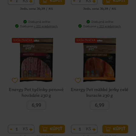
-
+
-
+
KS
KS
KÚPIŤ
KÚPIŤ
Jedn. cena 30,39 / KG
Jedn. cena 30,39 / KG
Dostupné online
Dostupné online
Dostupné
v 222 predajniach
Dostupné
v 223 predajniach
NAŠA ZNAČKA
NAŠA ZNAČKA
Energy Pet tyčinky penové
Energy Pet mäkké jerky celé
hovädzie 230 g
kuracie 230 g
6,99
6,99
-
+
-
+
KS
KS
KÚPIŤ
KÚPIŤ