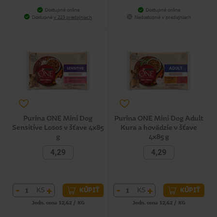
Dostupné online
Dostupné online
Dostupné
v 223 predajniach
Nedostupné v predajniach
Purina ONE Mini Dog
Purina ONE Mini Dog Adult
Sensitive Losos v šťave 4x85
Kura a hovädzie v šťave
g
4x85 g
4,29
4,29
-
+
-
+
KS
KS
KÚPIŤ
KÚPIŤ
Jedn. cena 12,62 / KG
Jedn. cena 12,62 / KG