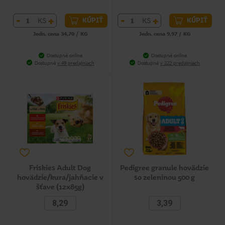
-
+
-
+
KS
KS
KÚPIŤ
KÚPIŤ
Jedn. cena 34,70 / KG
Jedn. cena 9,97 / KG
Dostupné online
Dostupné online
Dostupné
v 49 predajniach
Dostupné
v 222 predajniach
Friskies Adult Dog
Pedigree granule hovädzie
hovädzie/kura/jahňacie v
so zeleninou 500 g
šťave (12x85g)
8,29
3,39