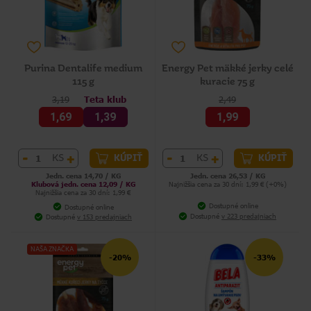
Purina Dentalife medium
Energy Pet mäkké jerky celé
115 g
kuracie 75 g
3,19
Teta klub
2,49
1,69
1,39
1,99
-
+
-
+
KS
KS
KÚPIŤ
KÚPIŤ
Jedn. cena 14,70 / KG
Jedn. cena 26,53 / KG
Klubová jedn. cena 12,09 / KG
Najnižšia cena za 30 dní: 1,99 € (+0%)
Najnižšia cena za 30 dní: 1,99 €
Dostupné online
Dostupné online
Dostupné
v 223 predajniach
Dostupné
v 153 predajniach
NAŠA ZNAČKA
-20%
-33%