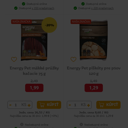
Dostupné online
Dostupné online
Dostupné
v 153 predajniach
Dostupné
v 220 predajniach
NAŠA ZNAČKA
NAŠA ZNAČKA
-20%
Energy Pet mäkké prúžky
Energy Pet piškóty pre psov
kačacie 75 g
120 g
2,49
1,49
1,99
1,29
-
+
-
+
KS
KS
KÚPIŤ
KÚPIŤ
Jedn. cena 26,53 / KG
Jedn. cena 8,60 / KG
Najnižšia cena za 30 dní: 1,99 € (+0%)
Najnižšia cena za 30 dní: 1,29 €
Nedostupné online
Nedostupné online