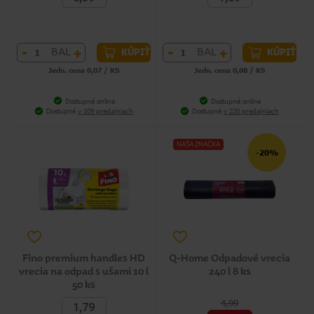
-
+
-
+
BAL
BAL
KÚPIŤ
KÚPIŤ
Jedn. cena 0,07 / KS
Jedn. cena 0,08 / KS
Dostupné online
Dostupné online
Dostupné
v 109 predajniach
Dostupné
v 220 predajniach
NAŠA ZNAČKA
-20%
Fino premium handles HD
Q-Home Odpadové vrecia
vrecia na odpad s ušami 10 l
240 l 8 ks
50 ks
4,99
1,79