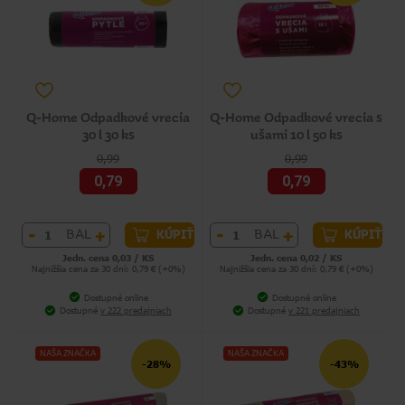
Q-Home Odpadkové vrecia
Q-Home Odpadkové vrecia s
30 l 30 ks
ušami 10 l 50 ks
0,99
0,99
0,79
0,79
-
+
-
+
BAL
BAL
KÚPIŤ
KÚPIŤ
Jedn. cena 0,03 / KS
Jedn. cena 0,02 / KS
Najnižšia cena za 30 dní: 0,79 € (+0%)
Najnižšia cena za 30 dní: 0,79 € (+0%)
Dostupné online
Dostupné online
Dostupné
v 222 predajniach
Dostupné
v 221 predajniach
NAŠA ZNAČKA
NAŠA ZNAČKA
-28%
-43%