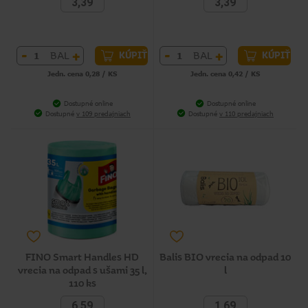
3,39
3,39
-
+
-
+
BAL
BAL
KÚPIŤ
KÚPIŤ
Jedn. cena 0,28 / KS
Jedn. cena 0,42 / KS
Dostupné online
Dostupné online
Dostupné
v 109 predajniach
Dostupné
v 110 predajniach
FINO Smart Handles HD
Balis BIO vrecia na odpad 10
vrecia na odpad s ušami 35 l,
l
110 ks
6,59
1,69