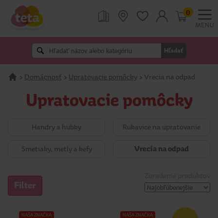
0
MENU
Hľadať
>
Domácnosť
>
Upratovacie pomôcky
>
Vrecia na odpad
Upratovacie pomôcky
Handry a hubky
Rukavice na upratovanie
Smetiaky, metly a kefy
Vrecia na odpad
Zoradenie produktov
Filter
NAŠA ZNAČKA
NAŠA ZNAČKA