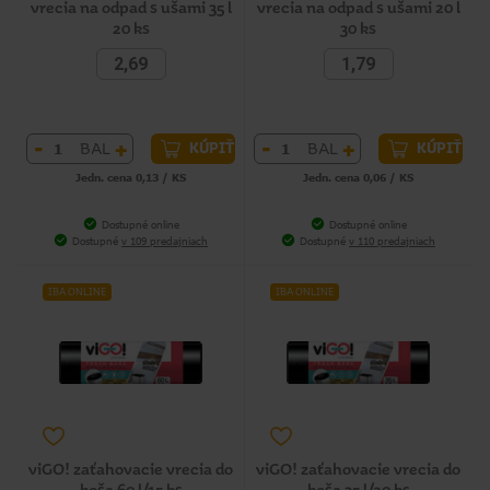
vrecia na odpad s ušami 35 l
vrecia na odpad s ušami 20 l
20 ks
30 ks
2,69
1,79
-
+
-
+
BAL
BAL
KÚPIŤ
KÚPIŤ
Jedn. cena 0,13 / KS
Jedn. cena 0,06 / KS
Dostupné online
Dostupné online
Dostupné
v 109 predajniach
Dostupné
v 110 predajniach
IBA ONLINE
IBA ONLINE
viGO! zaťahovacie vrecia do
viGO! zaťahovacie vrecia do