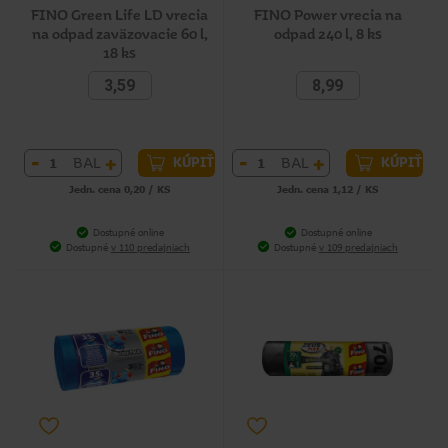
FINO Green Life LD vrecia
FINO Power vrecia na
na odpad zaväzovacie 60 l,
odpad 240 l, 8 ks
18 ks
3,59
8,99
-
+
-
+
BAL
BAL
KÚPIŤ
KÚPIŤ
Jedn. cena 0,20 / KS
Jedn. cena 1,12 / KS
Dostupné online
Dostupné online
Dostupné
v 110 predajniach
Dostupné
v 109 predajniach