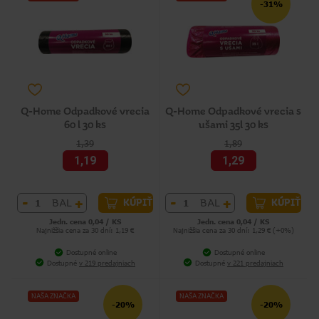
-31%
Q-Home Odpadkové vrecia
Q-Home Odpadkové vrecia s
60 l 30 ks
ušami 35l 30 ks
1,39
1,89
1,19
1,29
-
+
-
+
BAL
BAL
KÚPIŤ
KÚPIŤ
Jedn. cena 0,04 / KS
Jedn. cena 0,04 / KS
Najnižšia cena za 30 dní: 1,19 €
Najnižšia cena za 30 dní: 1,29 € (+0%)
Dostupné online
Dostupné online
Dostupné
v 219 predajniach
Dostupné
v 221 predajniach
NAŠA ZNAČKA
NAŠA ZNAČKA
-20%
-20%