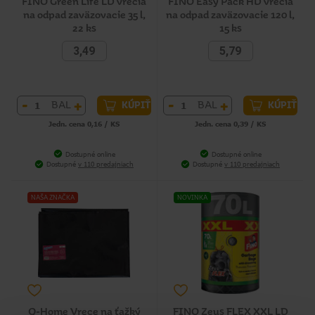
FINO Green Life LD vrecia
FINO Easy Pack HD vrecia
na odpad zaväzovacie 35 l,
na odpad zaväzovacie 120 l,
22 ks
15 ks
3,49
5,79
-
+
-
+
BAL
BAL
KÚPIŤ
KÚPIŤ
Jedn. cena 0,16 / KS
Jedn. cena 0,39 / KS
Dostupné online
Dostupné online
Dostupné
v 110 predajniach
Dostupné
v 110 predajniach
NAŠA ZNAČKA
NOVINKA
Q-Home Vrece na ťažký
FINO Zeus FLEX XXL LD