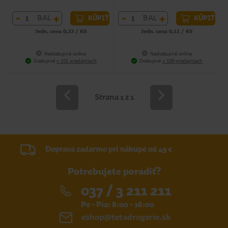
-
+
-
+
BAL
BAL
KÚPIŤ
KÚPIŤ
Jedn. cena 0,23 / KS
Jedn. cena 0,11 / KS
Nedostupné online
Nedostupné online
Dostupné
v 101 predajniach
Dostupné
v 109 predajniach
Strana 1 z 1
Doprava zadarmo pri nákupe od 49 €
Potrebujete poradiť?
037 / 3 211 211
Po - Pia: 8:00 - 16:00
eshop@tetadrogerie.sk