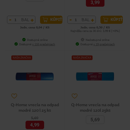
3,99
-
+
-
+
BAL
BAL
KÚPIŤ
KÚPIŤ
Jedn. cena 0,04 / KS
Jedn. cena 0,50 / KS
Najnižšia cena za 30 dní: 3,99 € (+0%)
Dostupné online
Nedostupné online
Dostupné
v 110 predajniach
Dostupné
v 19 predajniach
NAŠA ZNAČKA
NAŠA ZNAČKA
Q-Home vrecia na odpad
Q-Home vrecia na odpad
modré 120 l 25 ks
modré 120l 25ks
5,69
5,69
4,99