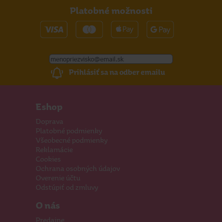
Platobné možnosti
Prihlásiť sa na odber emailu
Eshop
Doprava
Platobné podmienky
Všeobecné podmienky
Reklamácie
Cookies
Ochrana osobných údajov
Overenie účtu
Odstúpiť od zmluvy
O nás
Predajne