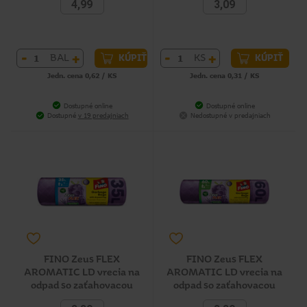
4,99
3,09
-
+
-
+
BAL
KS
KÚPIŤ
KÚPIŤ
Jedn. cena 0,62 / KS
Jedn. cena 0,31 / KS
Dostupné online
Dostupné online
Dostupné
v 19 predajniach
Nedostupné v predajniach
FINO Zeus FLEX
FINO Zeus FLEX
AROMATIC LD vrecia na
AROMATIC LD vrecia na
odpad so zaťahovacou
odpad so zaťahovacou
páskou 35 l, 12 ks
páskou 60 l, 8 ks