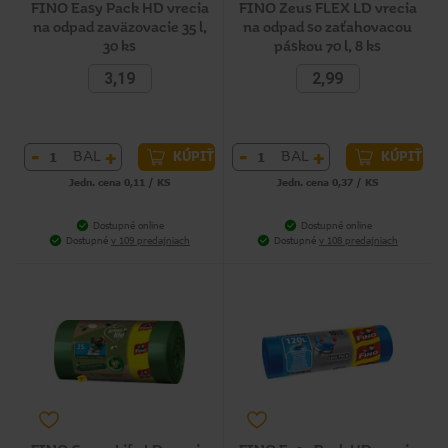
FINO Easy Pack HD vrecia
FINO Zeus FLEX LD vrecia
na odpad zaväzovacie 35 l,
na odpad so zaťahovacou
30 ks
páskou 70 l, 8 ks
3,19
2,99
-
+
-
+
BAL
BAL
KÚPIŤ
KÚPIŤ
Jedn. cena 0,11 / KS
Jedn. cena 0,37 / KS
Dostupné online
Dostupné online
Dostupné
v 109 predajniach
Dostupné
v 108 predajniach