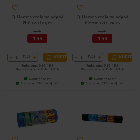
Q-Home vrecia na odpad
Q-Home vrecia na odpad
žlté 120 l 25 ks
čierne 120 l 25 ks
5,69
5,69
4,99
4,99
-
+
-
+
BAL
BAL
KÚPIŤ
KÚPIŤ
Jedn. cena 0,20 / KS
Jedn. cena 0,20 / KS
Najnižšia cena za 30 dní: 4,99 €
Najnižšia cena za 30 dní: 4,99 €
Dostupné online
Dostupné online
Dostupné
v 220 predajniach
Dostupné
v 222 predajniach