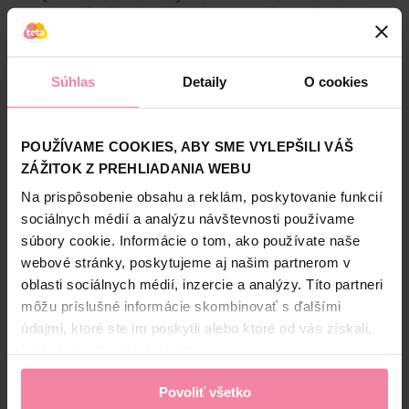
odpad 120 l
vrecia na odpad so
zaťahovacou páskou 70 l 21
ks
1,79
7,69
Súhlas
Detaily
O cookies
-
+
-
+
KS
BAL
KÚPIŤ
KÚPIŤ
POUŽÍVAME COOKIES, ABY SME VYLEPŠILI VÁŠ
Jedn. cena 1,79 / KS
Jedn. cena 0,37 / KS
ZÁŽITOK Z PREHLIADANIA WEBU
Na prispôsobenie obsahu a reklám, poskytovanie funkcií
Dostupné online
Dostupné online
Dostupné
v 93 predajniach
Dostupné
v 109 predajniach
sociálnych médií a analýzu návštevnosti používame
súbory cookie. Informácie o tom, ako používate naše
NOVINKA
webové stránky, poskytujeme aj našim partnerom v
oblasti sociálnych médií, inzercie a analýzy. Títo partneri
môžu príslušné informácie skombinovať s ďalšími
údajmi, ktoré ste im poskytli alebo ktoré od vás získali,
keď ste používali ich služby.
Povoliť všetko
Fino Zeus FLEX XXL LD
Fino premium handles HD