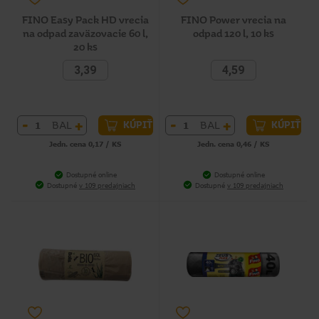
FINO Easy Pack HD vrecia
FINO Power vrecia na
na odpad zaväzovacie 60 l,
odpad 120 l, 10 ks
20 ks
3,39
4,59
-
+
-
+
BAL
BAL
KÚPIŤ
KÚPIŤ
Jedn. cena 0,17 / KS
Jedn. cena 0,46 / KS
Dostupné online
Dostupné online
Dostupné
v 109 predajniach
Dostupné
v 109 predajniach