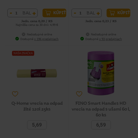
-
+
-
+
BAL
BAL
KÚPIŤ
KÚPIŤ
Jedn. cena 0,20 / KS
Jedn. cena 0,23 / KS
Najnižšia cena za 30 dní: 4,99 €
Nedostupné online
Nedostupné online
Dostupné
v 196 predajniach
Dostupné
v 93 predajniach
NAŠA ZNAČKA
Q-Home vrecia na odpad
FINO Smart Handles HD
žlté 120l 25ks
vrecia na odpad s ušami 60 l,
60 ks
5,69
6,59