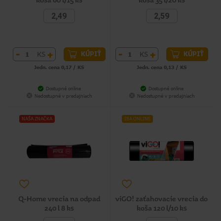
koša 60 l/15 ks
koša 35 l/20 ks
2,49
2,59
-
+
-
+
KS
KS
KÚPIŤ
KÚPIŤ
Jedn. cena 0,17 / KS
Jedn. cena 0,13 / KS
Dostupné online
Dostupné online
Nedostupné v predajniach
Nedostupné v predajniach
NAŠA ZNAČKA
IBA ONLINE
Q-Home vrecia na odpad
viGO! zaťahovacie vrecia do
240 l 8 ks
koša 120 l/10 ks