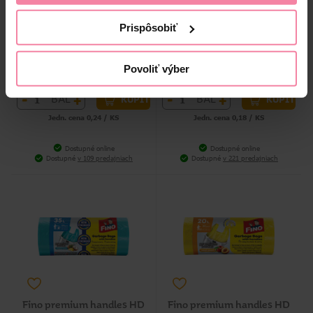
vrecia na odpad so
vrecia na odpad s ušami 60 l
zaťahovacou páskou 40 l 32
15 ks
Prispôsobiť
ks
7,69
2,69
Povoliť výber
-
+
-
+
BAL
BAL
KÚPIŤ
KÚPIŤ
Jedn. cena 0,24 / KS
Jedn. cena 0,18 / KS
Dostupné online
Dostupné online
Dostupné
v 109 predajniach
Dostupné
v 221 predajniach
Fino premium handles HD
Fino premium handles HD