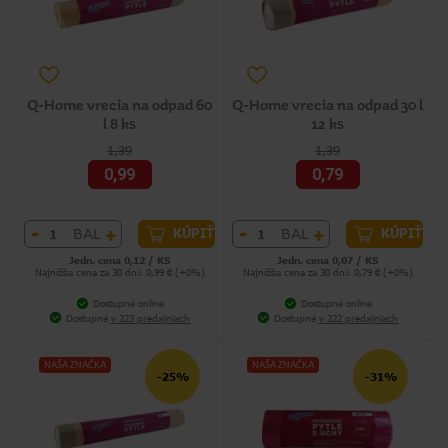
Q-Home vrecia na odpad 60
Q-Home vrecia na odpad 30 l
l 8 ks
12 ks
1,39
1,39
0,99
0,79
-
+
-
+
BAL
BAL
KÚPIŤ
KÚPIŤ
Jedn. cena 0,12 / KS
Jedn. cena 0,07 / KS
Najnižšia cena za 30 dní: 0,99 € (+0%)
Najnižšia cena za 30 dní: 0,79 € (+0%)
Dostupné online
Dostupné online
Dostupné
v 223 predajniach
Dostupné
v 222 predajniach
NAŠA ZNAČKA
NAŠA ZNAČKA
-25%
-31%