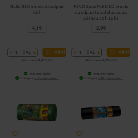
Balis BIO vrecia na odpad
FINO Zeus FLEX LD vrecia
60 l
na odpad so zaťahovacou
páskou 40 l, 12 ks
4,19
2,99
-
+
-
+
BAL
BAL
KÚPIŤ
KÚPIŤ
Jedn. cena 0,42 / KS
Jedn. cena 0,25 / KS
Dostupné online
Dostupné online
Dostupné
v 222 predajniach
Dostupné
v 109 predajniach