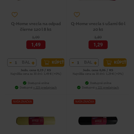
Q-Home vrecia na odpad
Q-Home vrecia s ušami 60 l
čierne 120 l 8 ks
20 ks
1,99
1,89
1,49
1,29
-
+
-
+
BAL
BAL
KÚPIŤ
KÚPIŤ
Jedn. cena 0,19 / KS
Jedn. cena 0,06 / KS
Najnižšia cena za 30 dní: 1,49 € (+0%)
Najnižšia cena za 30 dní: 1,29 € (+0%)
Dostupné online
Dostupné online
Dostupné
v 223 predajniach
Dostupné
v 221 predajniach
NAŠA ZNAČKA
NAŠA ZNAČKA