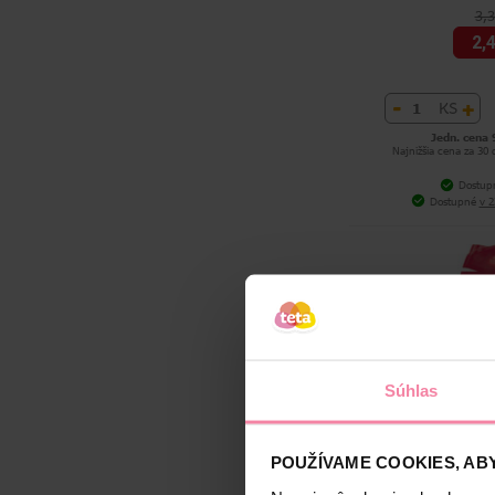
3,
2,
-
+
KS
Jedn. cena 
Najnižšia cena za 30
Dostup
Dostupné
v 2
Súhlas
Palmolive sprch
Essence Sweet 
POUŽÍVAME COOKIES, ABY
4,