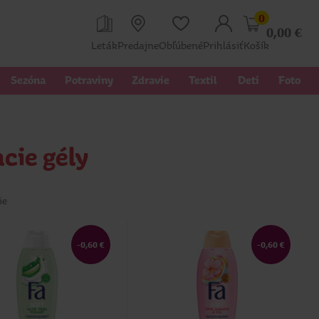
0
0,00
€
Leták
Predajne
Obľúbené
Prihlásiť
Košík
Sezóna
Potraviny
Zdravie
Textil 
Deti
Foto
cie gély
ie
-0,60 €
-0,60 €