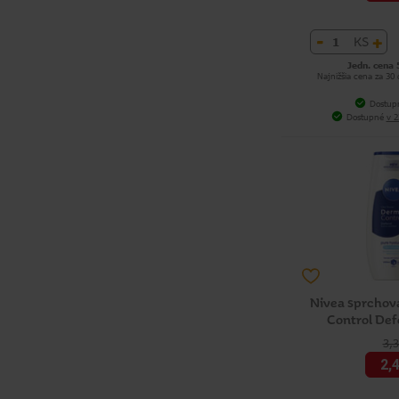
-
+
KS
Jedn. cena 
Najnižšia cena za 30
Dostup
Dostupné
v 2
Nivea sprchov
Control Def
3,
2,