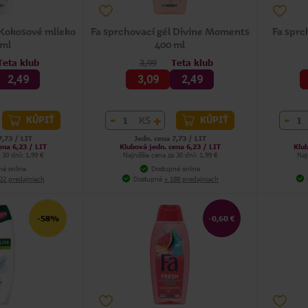
 Kokosové mlieko
Fa sprchovací gél Divine Moments
Fa sprc
 ml
400 ml
Teta klub
3,99
Teta klub
2,49
3,09
2,49
-
+
-
KS
KÚPIŤ
KÚPIŤ
7,73 / LIT
Jedn. cena 7,73 / LIT
ena 6,23 / LIT
Klubová jedn. cena 6,23 / LIT
Klub
 30 dní: 1,99 €
Najnižšia cena za 30 dní: 1,99 €
Naj
né online
Dostupné online
22 predajniach
Dostupné
v 188 predajniach
-58%
-0,60 €