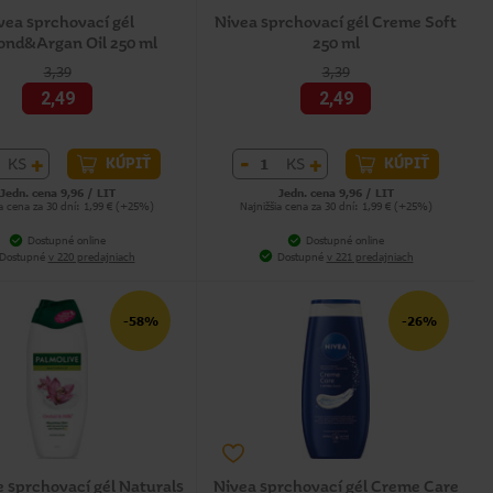
vea sprchovací gél
Nivea sprchovací gél Creme Soft
nd&Argan Oil 250 ml
250 ml
3,39
3,39
2,49
2,49
+
-
+
KS
KS
KÚPIŤ
KÚPIŤ
Jedn. cena 9,96 / LIT
Jedn. cena 9,96 / LIT
ia cena za 30 dní: 1,99 € (+25%)
Najnižšia cena za 30 dní: 1,99 € (+25%)
Dostupné online
Dostupné online
Dostupné
v 220 predajniach
Dostupné
v 221 predajniach
-58%
-26%
 sprchovací gél Naturals
Nivea sprchovací gél Creme Care