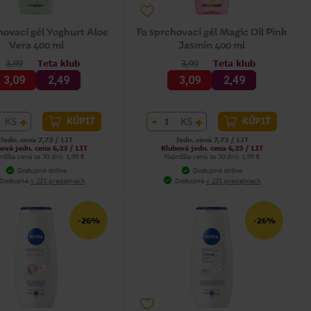
hovací gél Yoghurt Aloe
Fa sprchovací gél Magic Oil Pink
Vera 400 ml
Jasmin 400 ml
3,99
Teta klub
3,99
Teta klub
3,09
2,49
3,09
2,49
+
-
+
KS
KS
KÚPIŤ
KÚPIŤ
Jedn. cena 7,73 / LIT
Jedn. cena 7,73 / LIT
ová jedn. cena 6,23 / LIT
Klubová jedn. cena 6,23 / LIT
nižšia cena za 30 dní: 1,99 €
Najnižšia cena za 30 dní: 1,99 €
Dostupné online
Dostupné online
Dostupné
v 221 predajniach
Dostupné
v 221 predajniach
-26%
-26%