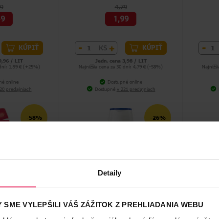
39
4,79
49
1,99
-
+
-
KS
KÚPIŤ
KÚPIŤ
9,96 / LIT
Jedn. cena 3,98 / LIT
 dní: 1,99 € (+25%)
Najnižšia cena za 30 dní: 4,79 € (-58%)
Najnižš
né online
Dostupné online
20 predajniach
Dostupné
v 221 predajniach
-58%
-26%
Detaily
ovací gél Aroma
Nivea sprchovací gél Shea Butter
Palmolive
Delight 500 ml
250 ml
Almon
 SME VYLEPŠILI VÁŠ ZÁŽITOK Z PREHLIADANIA WEBU
79
3,39