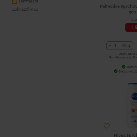
Dermacol
Palmolive sprchov
Zobraziť viac
500
4,
1,
-
+
KS
Jedn. cena 
Najnižšia cena za 30
Dostup
Dostupné
v 2
Nivea sprc