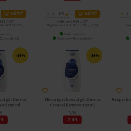
-
+
-
KS
KÚPIŤ
KÚPIŤ
5,32 / LIT
Jedn. cena 9,96 / LIT
 dní: 4,99 € (-20%)
Najnižšia cena za 30 dní: 1,99 € (+25%)
Naj
né online
Dostupné online
22 predajniach
Dostupné
v 90 predajniach
-26%
-26%
ací gél Derma
Nivea sprchovací gél Derma
Fa sprch
end 250 ml
Control Restore 250 ml
39
3,39
49
2,49