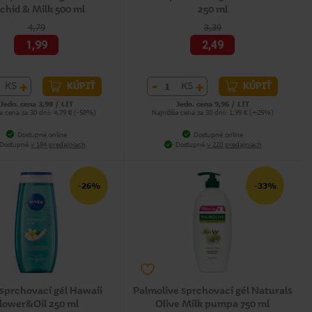
chid & Milk 500 ml
250 ml
4,79
3,39
1,99
2,49
+
-
+
KS
KS
KÚPIŤ
KÚPIŤ
Jedn. cena 3,98 / LIT
Jedn. cena 9,96 / LIT
ia cena za 30 dní: 4,79 € (-58%)
Najnižšia cena za 30 dní: 1,99 € (+25%)
Dostupné online
Dostupné online
Dostupné
v 184 predajniach
Dostupné
v 220 predajniach
-26%
-33%
sprchovací gél Hawaii
Palmolive sprchovací gél Naturals
lower&Oil 250 ml
Olive Milk pumpa 750 ml