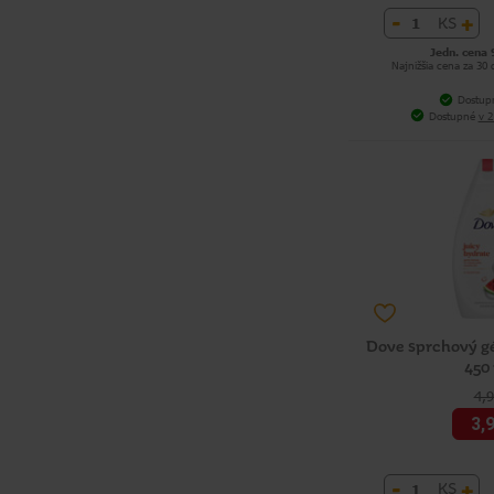
-
+
KS
Jedn. cena 
Najnižšia cena za 30
Dostup
Dostupné
v 2
Dove sprchový gé
450
4,
3,
-
+
KS