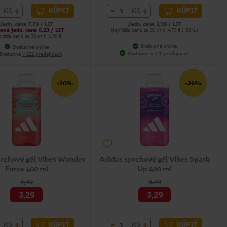
+
-
+
KS
KS
KÚPIŤ
KÚPIŤ
Jedn. cena 7,73 / LIT
Jedn. cena 3,98 / LIT
ová jedn. cena 6,23 / LIT
Najnižšia cena za 30 dní: 4,79 € (-58%)
nižšia cena za 30 dní: 1,99 €
Dostupné online
Dostupné online
Dostupné
v 220 predajniach
Dostupné
v 222 predajniach
-26%
-26%
prchový gél Vibes Wonder
Adidas sprchový gél Vibes Spark
Force 400 ml
Up 400 ml
4,49
4,49
3,29
3,29
+
-
+
KS
KS
KÚPIŤ
KÚPIŤ