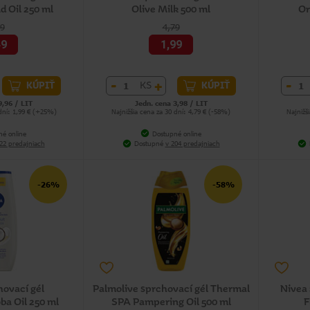
 Oil 250 ml
Olive Milk 500 ml
Or
39
4,79
49
1,99
-
+
-
KS
KÚPIŤ
KÚPIŤ
9,96 / LIT
Jedn. cena 3,98 / LIT
 dní: 1,99 € (+25%)
Najnižšia cena za 30 dní: 4,79 € (-58%)
Najnižš
né online
Dostupné online
22 predajniach
Dostupné
v 204 predajniach
-26%
-58%
hovací gél
Palmolive sprchovací gél Thermal
Nivea 
a Oil 250 ml
SPA Pampering Oil 500 ml
F