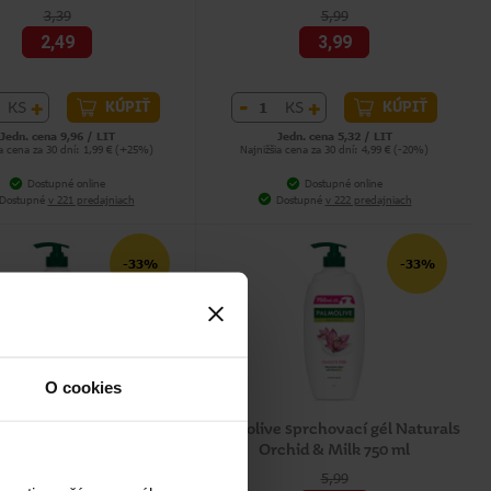
3,39
5,99
2,49
3,99
+
-
+
KS
KS
KÚPIŤ
KÚPIŤ
Jedn. cena 9,96 / LIT
Jedn. cena 5,32 / LIT
ia cena za 30 dní: 1,99 € (+25%)
Najnižšia cena za 30 dní: 4,99 € (-20%)
Dostupné online
Dostupné online
Dostupné
v 221 predajniach
Dostupné
v 222 predajniach
-33%
-33%
O cookies
 sprchovací gél Naturals
Palmolive sprchovací gél Naturals
d milk pumpa 750 ml
Orchid & Milk 750 ml
5,99
5,99