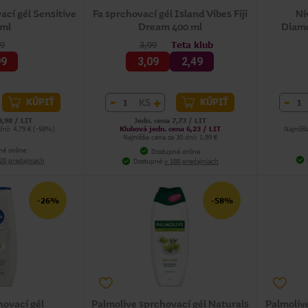
ací gél Sensitive
Fa sprchovací gél Island Vibes Fiji
Ni
 ml
Dream 400 ml
Diamo
79
3,99
Teta klub
99
3,09
2,49
-
+
-
KS
KÚPIŤ
KÚPIŤ
3,98 / LIT
Jedn. cena 7,73 / LIT
 dní: 4,79 € (-58%)
Klubová jedn. cena 6,23 / LIT
Najnižš
Najnižšia cena za 30 dní: 1,99 €
né online
Dostupné online
20 predajniach
Dostupné
v 188 predajniach
-26%
-58%
hovací gél
Palmolive sprchovací gél Naturals
Palmolive