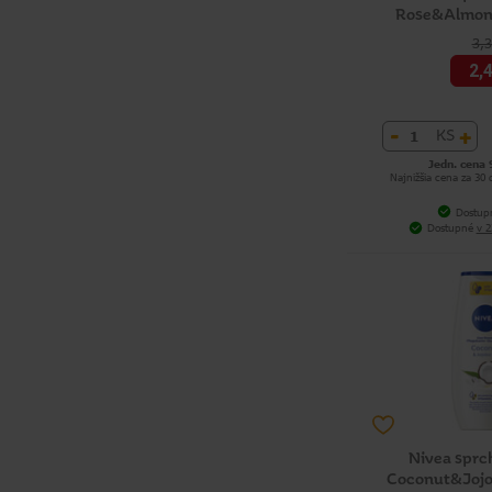
Rose&Almond
3,
2,
-
+
KS
Jedn. cena 
Najnižšia cena za 30
Dostup
Dostupné
v 2
Nivea sprc
Coconut&Jojob