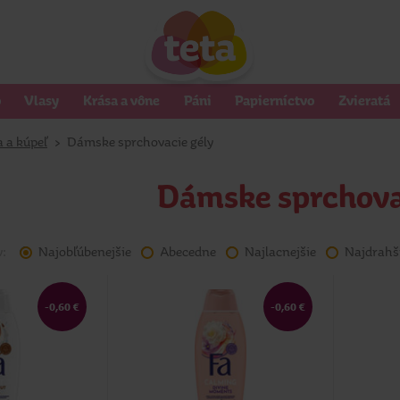
o
Vlasy
Krása a vône
Páni
Papierníctvo
Zvieratá
 a kúpeľ
>
Dámske sprchovacie gély
Dámske sprchova
v:
Najobľúbenejšie
Abecedne
Najlacnejšie
Najdrahš
-0,60 €
-0,60 €