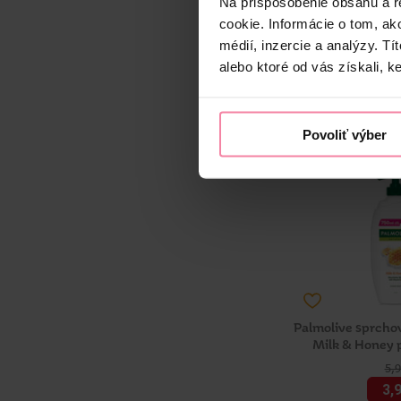
Na prispôsobenie obsahu a r
1,
cookie. Informácie o tom, ak
médií, inzercie a analýzy. Tí
-
+
KS
alebo ktoré od vás získali, ke
Jedn. cena 
Najnižšia cena za 30
Dostup
Povoliť výber
Dostupné
v 2
Palmolive sprchov
Milk & Honey 
5,
3,