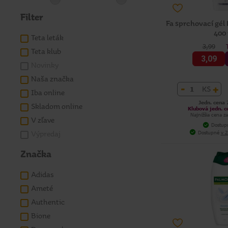
Filter
Fa sprchovací gél
400
Teta leták
3,99
Teta klub
3,09
Novinky
Naša značka
-
+
KS
Iba online
Jedn. cena 
Skladom online
Klubová jedn. c
Najnižšia cena za
V zľave
Dostup
Dostupné
v 2
Výpredaj
Značka
Adidas
Ameté
Authentic
Bione