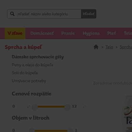
Hľadať
V zľave
Domácnosť
Pranie
Hygiena
Pleť
Tel
Sprcha a kúpeľ
>
Telo
>
Sprcha
Dámske sprchovacie gély
Peny a oleje do kúpeľa
Soli do kúpeľa
Umývacie potreby
Zoradenie produkto
Cenové rozpätie
,-
,-
Objem v litroch