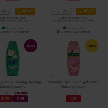
+
-
+
KS
KS
KÚPIŤ
KÚPIŤ
Jedn. cena 8,87 / LIT
Jedn. cena 11,96 / LIT
nižšia cena za 30 dní: 2,99 €
Najnižšia cena za 30 dní: 2,99 € (+0%)
Dostupné online
Dostupné online
Dostupné
v 173 predajniach
Dostupné
v 220 predajniach
-0,60 €
-58%
ový krém Calming Glowing
Palmolive sprchovací gél Gentle
Gardenia 400 ml
Massage 500 ml
3,99
Teta klub
4,79
3,09
2,49
1,99