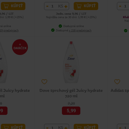
-
+
-
KS
KÚPIŤ
KÚPIŤ
9,96 / LIT
Jedn. cena 9,96 / LIT
 dní: 1,99 € (+25%)
Najnižšia cena za 30 dní: 1,99 € (+25%)
Klub
Naj
né online
Dostupné online
19 predajniach
Dostupné
v 218 predajniach
+
DARČEK
l Juicy hydrate
Dove sprchový gél Juicy hydrate
Adidas s
 ml
720 ml
99
7,29
99
5,99
-
+
-
KS
KÚPIŤ
KÚPIŤ