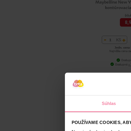
Maybelline New Yo
kontúrovacia
10,
8,
-
+
KS
Jedn. cena 
Najnižšia cena za
Dostup
Dostupné
v 
Súhlas
POUŽÍVAME COOKIES, ABY
Catrice multif