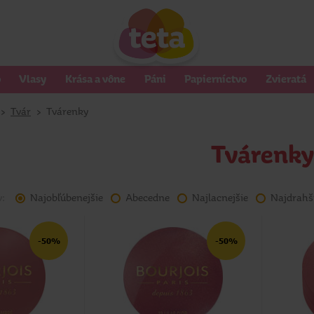
o
Vlasy
Krása a vône
Páni
Papierníctvo
Zvieratá
>
Tvár
>
Tvárenky
Tvárenky
v:
Najobľúbenejšie
Abecedne
Najlacnejšie
Najdrahš
-50%
-50%