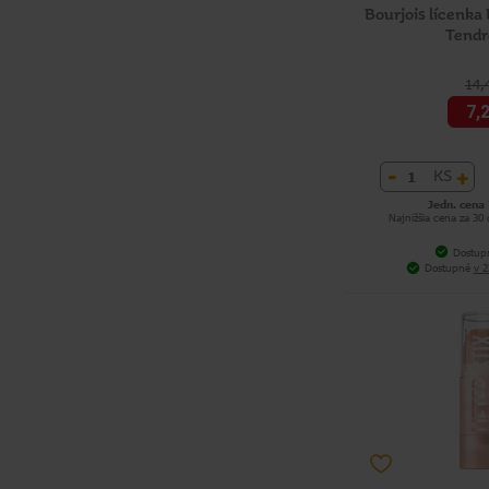
Bourjois lícenka
Tendr
14,
7,
-
+
KS
Jedn. cena 
Najnižšia cena za 30
Dostup
Dostupné
v 2