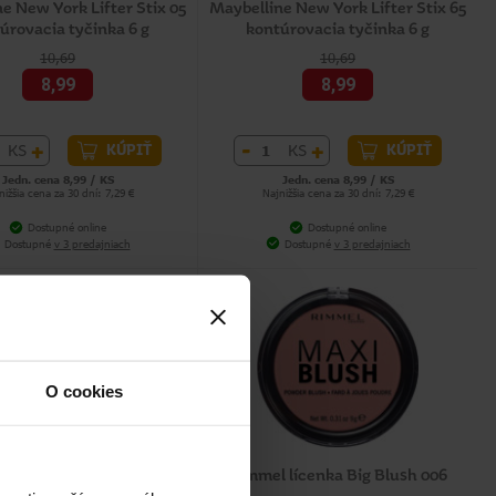
e New York Lifter Stix 05
Maybelline New York Lifter Stix 65
úrovacia tyčinka 6 g
kontúrovacia tyčinka 6 g
10,69
10,69
8,99
8,99
+
-
+
KS
KS
KÚPIŤ
KÚPIŤ
Jedn. cena 8,99 / KS
Jedn. cena 8,99 / KS
nižšia cena za 30 dní: 7,29 €
Najnižšia cena za 30 dní: 7,29 €
Dostupné online
Dostupné online
Dostupné
v 3 predajniach
Dostupné
v 3 predajniach
O cookies
 lícenka Big Blush 003
Rimmel lícenka Big Blush 006