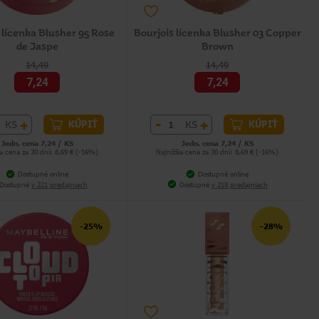
 lícenka Blusher 95 Rose
Bourjois lícenka Blusher 03 Copper
de Jaspe
Brown
14,49
14,49
7,24
7,24
+
-
+
KS
KS
KÚPIŤ
KÚPIŤ
Jedn. cena 7,24 / KS
Jedn. cena 7,24 / KS
ia cena za 30 dní: 8,69 € (-16%)
Najnižšia cena za 30 dní: 8,69 € (-16%)
Dostupné online
Dostupné online
Dostupné
v 221 predajniach
Dostupné
v 218 predajniach
-25%
-28%