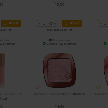
99
12,99
-
+
-
KS
KÚPIŤ
KÚPIŤ
12,99 / KS
Jedn. cena 12,99 / KS
né online
Dostupné online
23 predajniach
Dostupné
v 223 predajniach
á lícenka Blush
Deborah lícenka Super Blush 04
Deborah
Rosé
99
14,49