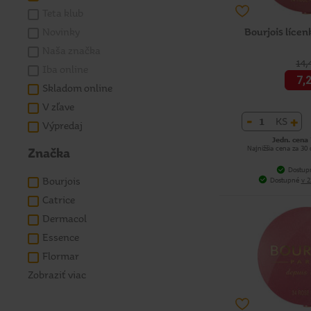
Teta klub
Bourjois lícen
Novinky
Naša značka
14,
Iba online
7,
Skladom online
V zľave
-
+
KS
Výpredaj
Jedn. cena 
Najnižšia cena za 30
Značka
Dostup
Dostupné
v 2
Bourjois
Catrice
Dermacol
Essence
Flormar
Zobraziť viac