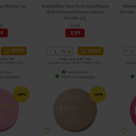
ka Blusher 34
Maybelline New York CloudTopia
Maybe
08 Enchanted Mauve matná
lícenka
lícenka 5 g
49
11,99
24
8,99
-
+
-
KS
KÚPIŤ
KÚPIŤ
7,24 / KS
Jedn. cena 8,99 / KS
 dní: 8,69 € (-16%)
Najnižšia cena za 30 dní: 7,99 € (+12%)
Najnižš
né online
Dostupné online
20 predajniach
Dostupné
v 3 predajniach
-50%
-50%