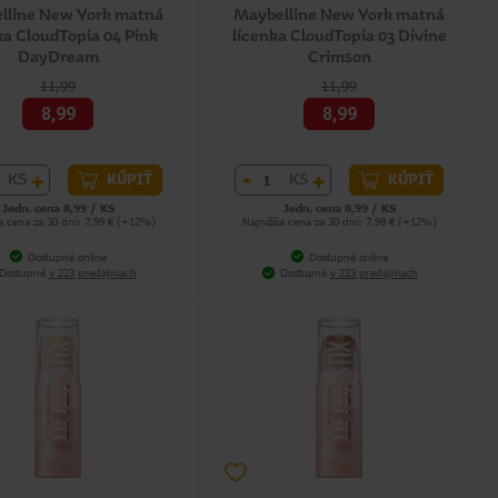
lline New York matná
Maybelline New York matná
ka CloudTopia 04 Pink
lícenka CloudTopia 03 Divine
DayDream
Crimson
11,99
11,99
8,99
8,99
+
-
+
KS
KS
KÚPIŤ
KÚPIŤ
Jedn. cena 8,99 / KS
Jedn. cena 8,99 / KS
ia cena za 30 dní: 7,99 € (+12%)
Najnižšia cena za 30 dní: 7,99 € (+12%)
Dostupné online
Dostupné online
Dostupné
v 223 predajniach
Dostupné
v 223 predajniach