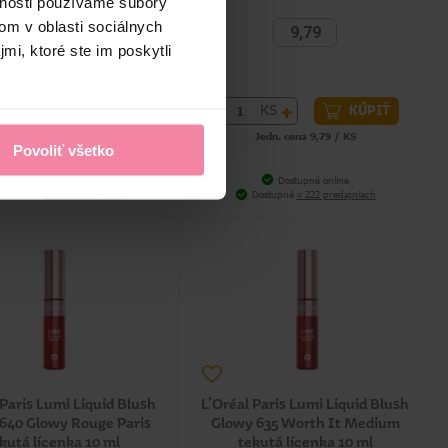
vnosti používame súbory
om v oblasti sociálnych
9,79
9,79
mi, ktoré ste im poskytli
+
-
+
KS
KS
KÚPIŤ
KÚPIŤ
Jedn. cena 9,79 / KS
Jedn. cena 9,79 / KS
Povoliť všetko
Dostupné online
Dostupné online
Dostupné
v 223 predajniach
Dostupné
v 222 predajniach
 Paris Lumi Liquid Blush
L’Oréal Paris Lumi Liquid Blush
640 Glowy Rouge Paris
Glowy 635 Worth It Medium
kutá lícenka 10 ml
tekutá lícenka 10 ml