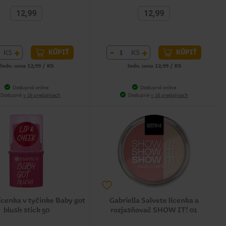
12,99
12,99
+
-
+
KS
KS
KÚPIŤ
KÚPIŤ
Jedn. cena 12,99 / KS
Jedn. cena 12,99 / KS
Dostupné online
Dostupné online
Dostupné
v 16 predajniach
Dostupné
v 16 predajniach
ícenka v tyčinke Baby got
Gabriella Salvete lícenka a
blush stick 50
rozjasňovač SHOW IT! 01