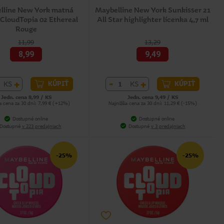
lline New York matná
Maybelline New York Sunkisser 21
 CloudTopia 02 Ethereal
All Star highlighter lícenka 4,7 ml
Rouge
11,99
13,29
8,99
9,49
+
-
+
KS
KS
KÚPIŤ
KÚPIŤ
Jedn. cena 8,99 / KS
Jedn. cena 9,49 / KS
ia cena za 30 dní: 7,99 € (+12%)
Najnižšia cena za 30 dní: 11,29 € (-15%)
Dostupné online
Dostupné online
Dostupné
v 223 predajniach
Dostupné
v 3 predajniach
-25%
-25%