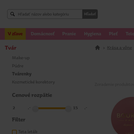
Hľadať
V zľave
Domácnosť
Pranie
Hygiena
Pleť
Tel
Tvár
>
Krása a vône
Make-up
Púdre
Tvárenky
Kozmetické korektory
Zoradenie produkto
Cenové rozpätie
,-
,-
Filter
Teta leták