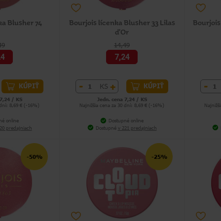
ka Blusher 74
Bourjois lícenka Blusher 33 Lilas
Bourjois
d'Or
49
14,49
24
7,24
-
+
-
KS
KÚPIŤ
KÚPIŤ
7,24 / KS
Jedn. cena 7,24 / KS
 dní: 8,69 € (-16%)
Najnižšia cena za 30 dní: 8,69 € (-16%)
Najnižš
né online
Dostupné online
20 predajniach
Dostupné
v 221 predajniach
-50%
-25%