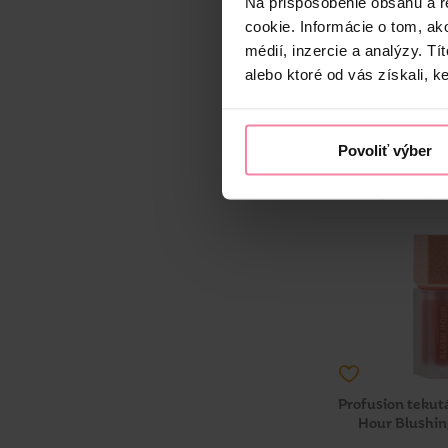
Blushin´ Charm 
Na prispôsobenie obsahu a r
cookie. Informácie o tom, ak
5,
médií, inzercie a analýzy. Tí
3,1
alebo ktoré od vás získali, ke
*platí len 
-
+
KS
Jedn. cena 
Povoliť výber
Najnižšia cena za
Dostup
Nedostupné 
Profusion tekut
Hour Blushin