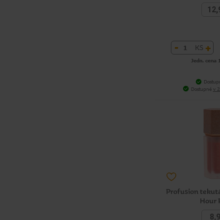
12,
-
+
KS
Jedn. cena 
Dostup
Dostupné
v 2
Profusion tekut
Hour 
8,