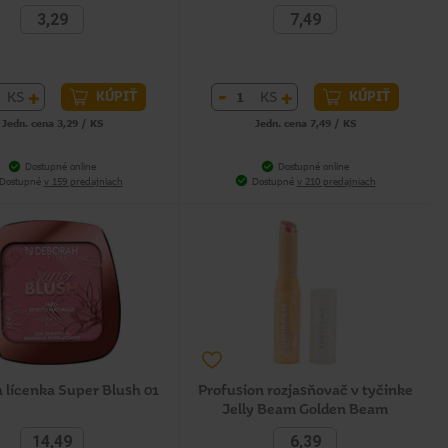
3,29
7,49
+
-
+
KS
KS
KÚPIŤ
KÚPIŤ
Jedn. cena 3,29 / KS
Jedn. cena 7,49 / KS
Dostupné online
Dostupné online
Dostupné
v 159 predajniach
Dostupné
v 210 predajniach
 lícenka Super Blush 01
Profusion rozjasňovač v tyčinke
Jelly Beam Golden Beam
14,49
6,39