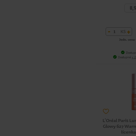
8,
-
+
KS
Jedn. cena 
Dostup
Dostupné
v 2
L’Oréal Paris Lu
Glowy 627 Warm
lícenka