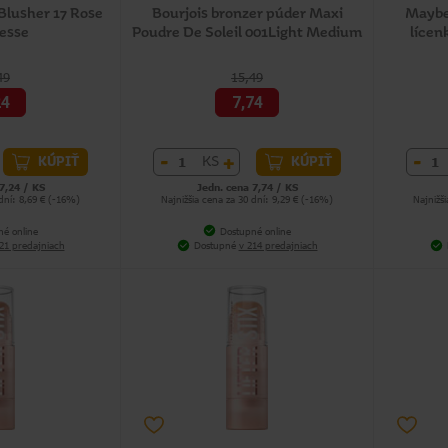
 Blusher 17 Rose
Bourjois bronzer púder Maxi
Maybe
esse
Poudre De Soleil 001Light Medium
lícen
49
15,49
24
7,74
-
+
-
KS
KÚPIŤ
KÚPIŤ
7,24 / KS
Jedn. cena 7,74 / KS
 dní: 8,69 € (-16%)
Najnižšia cena za 30 dní: 9,29 € (-16%)
Najnižš
né online
Dostupné online
21 predajniach
Dostupné
v 214 predajniach