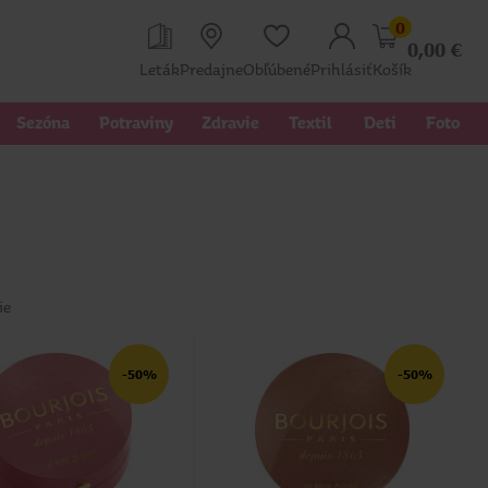
0
0,00
€
Leták
Predajne
Obľúbené
Prihlásiť
Košík
Sezóna
Potraviny
Zdravie
Textil 
Deti
Foto
ie
-50%
-50%