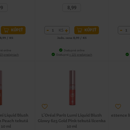
99
8,99
-
+
-
KS
KÚPIŤ
KÚPIŤ
8,99 / KS
Jedn. cena 8,99 / KS
né online
Dostupné online
23 predajniach
Dostupné
v 221 predajniach
mi Liquid Blush
L’Oréal Paris Lumi Liquid Blush
essence l
 Peach tekutá
Glowy 625 Gold Pink tekutá lícenka
 10 ml
10 ml