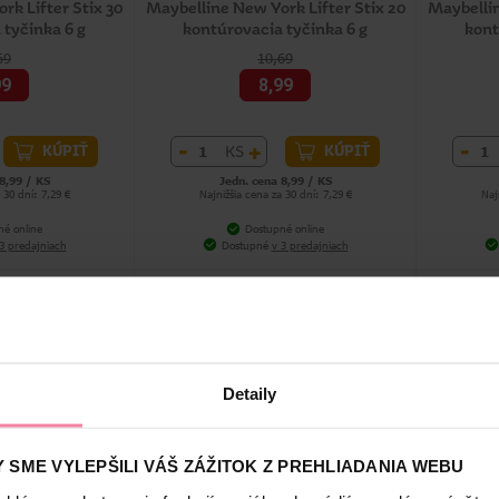
rk Lifter Stix 30
Maybelline New York Lifter Stix 20
Maybellin
 tyčinka 6 g
kontúrovacia tyčinka 6 g
kont
69
10,69
99
8,99
-
+
-
KS
KÚPIŤ
KÚPIŤ
8,99 / KS
Jedn. cena 8,99 / KS
 30 dní: 7,29 €
Najnižšia cena za 30 dní: 7,29 €
Naj
né online
Dostupné online
3 predajniach
Dostupné
v 3 predajniach
%
%
VÝPREDAJ
VÝPREDAJ
Detaily
 SME VYLEPŠILI VÁŠ ZÁŽITOK Z PREHLIADANIA WEBU
unkčná lícenka
Catrice multifunkčná lícenka
Rimmel