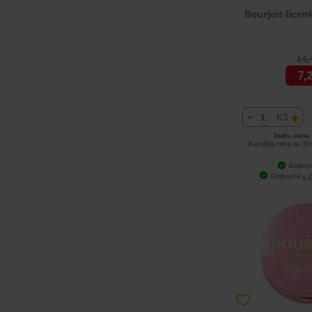
Bourjois lícen
14,
7,
-
+
KS
Jedn. cena 
Najnižšia cena za 30
Dostup
Dostupné
v 2