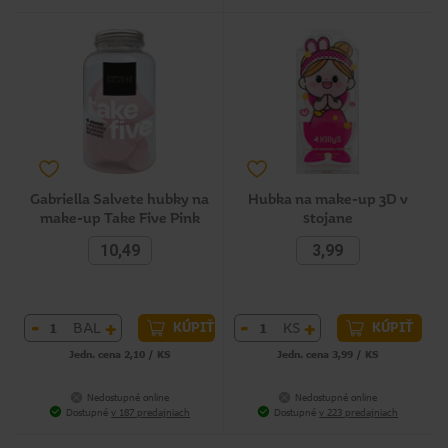
Gabriella Salvete hubky na
Hubka na make-up 3D v
make-up Take Five Pink
stojane
10,49
3,99
-
+
-
+
BAL
KS
KÚPIŤ
KÚPIŤ
Jedn. cena 2,10 / KS
Jedn. cena 3,99 / KS
Nedostupné online
Nedostupné online
Dostupné
v 187 predajniach
Dostupné
v 223 predajniach