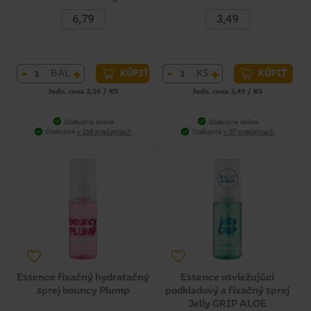
6,79
3,49
-
+
-
+
BAL
KS
KÚPIŤ
KÚPIŤ
Jedn. cena 2,26 / KS
Jedn. cena 3,49 / KS
Dostupné online
Dostupné online
Dostupné
v 218 predajniach
Dostupné
v 87 predajniach
Essence fixačný hydratačný
Essence osviežujúci
sprej bouncy Plump
podkladový a fixačný sprej
Jelly GRIP ALOE