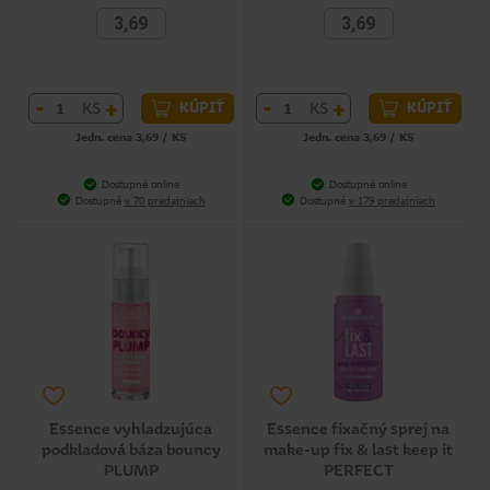
3,69
3,69
-
+
-
+
KS
KS
KÚPIŤ
KÚPIŤ
Jedn. cena 3,69 / KS
Jedn. cena 3,69 / KS
Dostupné online
Dostupné online
Dostupné
v 70 predajniach
Dostupné
v 179 predajniach
Essence vyhladzujúca
Essence fixačný sprej na
podkladová báza bouncy
make-up fix & last keep it
PLUMP
PERFECT