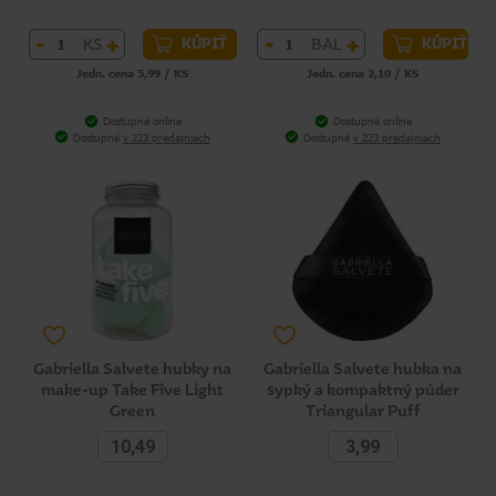
-
+
-
+
KS
BAL
KÚPIŤ
KÚPIŤ
Jedn. cena 5,99 / KS
Jedn. cena 2,10 / KS
Dostupné online
Dostupné online
Dostupné
v 223 predajniach
Dostupné
v 223 predajniach
Gabriella Salvete hubky na
Gabriella Salvete hubka na
make-up Take Five Light
sypký a kompaktný púder
Green
Triangular Puff
10,49
3,99