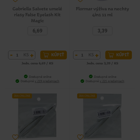
Gabriella Salvete umelé
Flormar výživa na nechty
riasy False Eyelash Kit
4in1 11 ml
Magic
6,69
3,39
-
+
-
+
KS
KS
KÚPIŤ
KÚPIŤ
Jedn. cena 6,69 / KS
Jedn. cena 3,39 / KS
Dostupné online
Dostupné online
Dostupné
v 219 predajniach
Dostupné
v 221 predajniach
IBA ONLINE
IBA ONLINE