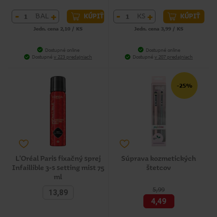
-
+
-
+
BAL
KS
KÚPIŤ
KÚPIŤ
Jedn. cena 2,10 / KS
Jedn. cena 3,99 / KS
Dostupné online
Dostupné online
Dostupné
v 223 predajniach
Dostupné
v 207 predajniach
-25%
L'Oréal Paris fixačný sprej
Súprava kozmetických
Infaillible 3-s setting mist 75
štetcov
ml
5,99
13,89
4,49