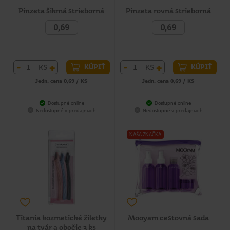
Pinzeta šikmá strieborná
Pinzeta rovná strieborná
0,69
0,69
-
+
-
+
KS
KS
KÚPIŤ
KÚPIŤ
Jedn. cena 0,69 / KS
Jedn. cena 0,69 / KS
Dostupné online
Dostupné online
Nedostupné v predajniach
Nedostupné v predajniach
NAŠA ZNAČKA
Titania kozmetické žiletky
Mooyam cestovná sada
na tvár a obočie 3 ks