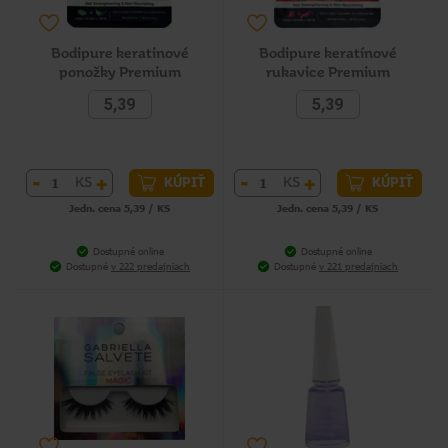
Bodipure keratinové
Bodipure keratínové
ponožky Premium
rukavice Premium
5,39
5,39
-
+
-
+
KS
KS
KÚPIŤ
KÚPIŤ
Jedn. cena 5,39 / KS
Jedn. cena 5,39 / KS
Dostupné online
Dostupné online
Dostupné
v 222 predajniach
Dostupné
v 221 predajniach