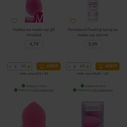
Hubka na make-up 3D
Dermacol fixačný sprej na
stredná
make-up 100 ml
4,79
5,99
-
+
-
+
KS
KS
KÚPIŤ
KÚPIŤ
Jedn. cena 4,79 / KS
Jedn. cena 59,90 / LIT
Dostupné online
Dostupné online
Dostupné
v 219 predajniach
Dostupné
v 222 predajniach