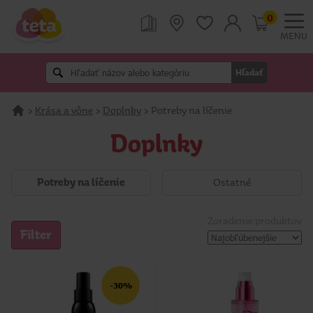
0
MENU
Hľadať
>
Krása a vône
>
Doplnky
>
Potreby na líčenie
Doplnky
Potreby na líčenie
Ostatné
Zoradenie produktov
Filter
-30%