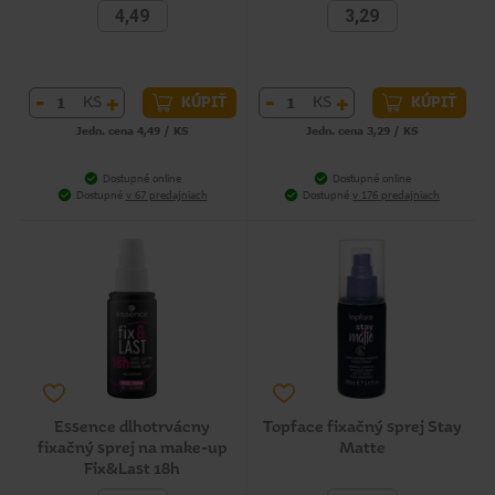
4,49
3,29
-
+
-
+
KS
KS
KÚPIŤ
KÚPIŤ
Jedn. cena 4,49 / KS
Jedn. cena 3,29 / KS
Dostupné online
Dostupné online
Dostupné
v 67 predajniach
Dostupné
v 176 predajniach
Essence dlhotrvácny
Topface fixačný sprej Stay
fixačný sprej na make-up
Matte
Fix&Last 18h