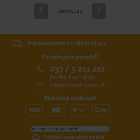
Strana 1 z 1
Doprava zadarmo pri nákupe od 49 €
Potrebujete poradiť?
037 / 3 211 211
Po - Pia: 8:00 - 16:00
eshop@tetadrogerie.sk
Platobné možnosti
Prihlásiť sa na odber emailu