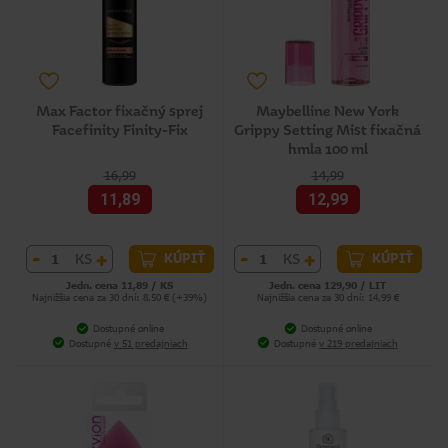
Max Factor fixačný sprej
Maybelline New York
Facefinity Finity-Fix
Grippy Setting Mist fixačná
hmla 100 ml
16,99
14,99
11,89
12,99
-
+
-
+
KS
KS
KÚPIŤ
KÚPIŤ
Jedn. cena 11,89 / KS
Jedn. cena 129,90 / LIT
Najnižšia cena za 30 dní: 8,50 € (+39%)
Najnižšia cena za 30 dní: 14,99 €
Dostupné online
Dostupné online
Dostupné
v 51 predajniach
Dostupné
v 219 predajniach