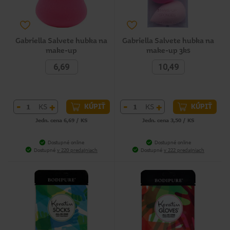
Gabriella Salvete hubka na
Gabriella Salvete hubka na
make-up
make-up 3ks
6,69
10,49
-
+
-
+
KS
KS
KÚPIŤ
KÚPIŤ
Jedn. cena 6,69 / KS
Jedn. cena 3,50 / KS
Dostupné online
Dostupné online
Dostupné
v 220 predajniach
Dostupné
v 222 predajniach