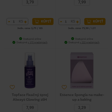
3,79
7,99
-
+
-
+
KS
KS
KÚPIŤ
KÚPIŤ
Jedn. cena 3,79 / KS
Jedn. cena 79,90 / LIT
Dostupné online
Dostupné online
Dostupné
v 172 predajniach
Dostupné
v 222 predajniach
Topface fixačný sprej
Essence špongia na make-
Always Glowing 16H
up a baking
7,99
3,29