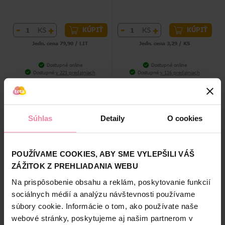
-
+
-
+
KS
KS
KÚPIŤ
KÚPIŤ
Jedn. cena 79,90 / LIT
Jedn. cena 3,29 / KS
Dostupné online
Dostupné online
Dostupné
v 221 predajniach
Dostupné
v 116 predajniach
Súhlas
Detaily
O cookies
POUŽÍVAME COOKIES, ABY SME VYLEPŠILI VÁŠ
ZÁŽITOK Z PREHLIADANIA WEBU
Gabriella Salvete
Orezávač na obočie a vlasy
Na prispôsobenie obsahu a reklám, poskytovanie funkcií
zmatňujúce papieriky na
sociálnych médií a analýzu návštevnosti používame
tvár 50 ks
súbory cookie. Informácie o tom, ako používate naše
3,69
2,69
webové stránky, poskytujeme aj našim partnerom v