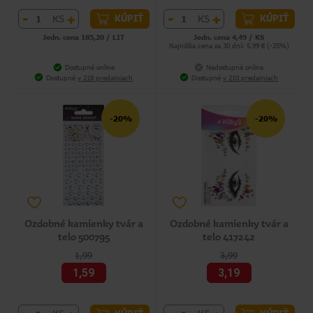
-
+
-
+
KS
KS
KÚPIŤ
KÚPIŤ
Jedn. cena 185,20 / LIT
Jedn. cena 4,49 / KS
Najnižšia cena za 30 dní: 5,99 € (-25%)
Dostupné online
Nedostupné online
Dostupné
v 218 predajniach
Dostupné
v 210 predajniach
-20%
-20%
Ozdobné kamienky tvár a
Ozdobné kamienky tvár a
telo 500795
telo 417242
1,99
3,99
1,59
3,19