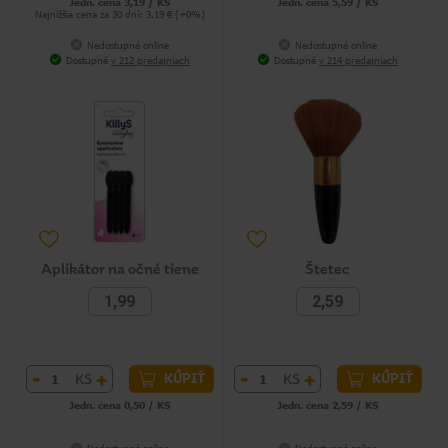
Jedn. cena 3,19 / KS
Jedn. cena 5,59 / KS
Najnižšia cena za 30 dní: 3,19 € (+0%)
Nedostupné online
Nedostupné online
Dostupné
v 212 predajniach
Dostupné
v 214 predajniach
Aplikátor na očné tiene
Štetec
1,99
2,59
-
+
-
+
KS
KS
KÚPIŤ
KÚPIŤ
Jedn. cena 0,50 / KS
Jedn. cena 2,59 / KS