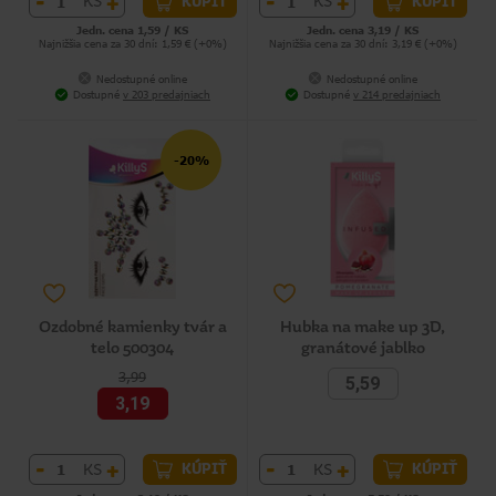
-
+
-
+
KS
KS
KÚPIŤ
KÚPIŤ
Jedn. cena 1,59 / KS
Jedn. cena 3,19 / KS
Najnižšia cena za 30 dní: 1,59 € (+0%)
Najnižšia cena za 30 dní: 3,19 € (+0%)
Nedostupné online
Nedostupné online
Dostupné
v 203 predajniach
Dostupné
v 214 predajniach
-20%
Ozdobné kamienky tvár a
Hubka na make up 3D,
telo 500304
granátové jablko
3,99
5,59
3,19
-
+
-
+
KS
KS
KÚPIŤ
KÚPIŤ