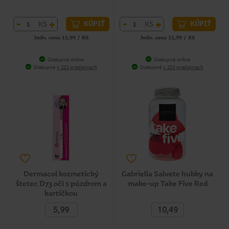
-
+
-
+
KS
KS
KÚPIŤ
KÚPIŤ
Jedn. cena 11,99 / KS
Jedn. cena 11,99 / KS
Dostupné online
Dostupné online
Dostupné
v 223 predajniach
Dostupné
v 223 predajniach
Dermacol kozmetický
Gabriella Salvete hubky na
štetec D73 oči s púzdrom a
make-up Take Five Red
kartičkou
5,99
10,49