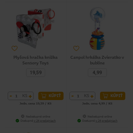
Plyšová hračka knižka
Canpol hrkálka Zvieratko v
Sensory Toys
bubline
19,59
4,99
-
+
-
+
KS
KS
KÚPIŤ
KÚPIŤ
Jedn. cena 19,59 / KS
Jedn. cena 4,99 / KS
Nedostupné online
Nedostupné online
Dostupné
v 24 predajniach
Dostupné
v 24 predajniach