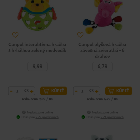
Canpol interaktívna hračka
Canpol plyšová hračka
s hrkálkou zelený medvedík
závesná zvieratká - 6
druhov
9,99
6,79
-
+
-
+
KS
KS
KÚPIŤ
KÚPIŤ
Jedn. cena 9,99 / KS
Jedn. cena 6,79 / KS
Nedostupné online
Nedostupné online
Dostupné
v 22 predajniach
Dostupné
v 24 predajniach