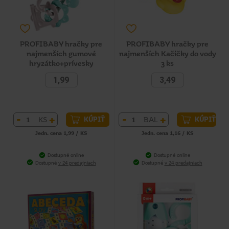
PROFIBABY hračky pre
PROFIBABY hračky pre
najmenších gumové
najmenších Kačičky do vody
hryzátko+prívesky
3 ks
1,99
3,49
-
+
-
+
KS
BAL
KÚPIŤ
KÚPIŤ
Jedn. cena 1,99 / KS
Jedn. cena 1,16 / KS
Dostupné online
Dostupné online
Dostupné
v 24 predajniach
Dostupné
v 24 predajniach