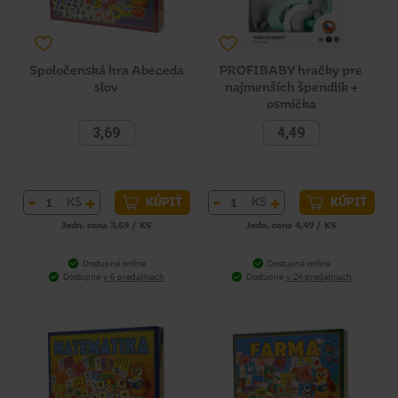
Spoločenská hra Abeceda
PROFIBABY hračky pre
slov
najmenších špendlík +
osmička
3,69
4,49
-
+
-
+
KS
KS
KÚPIŤ
KÚPIŤ
Jedn. cena 3,69 / KS
Jedn. cena 4,49 / KS
Dostupné online
Dostupné online
Dostupné
v 6 predajniach
Dostupné
v 24 predajniach