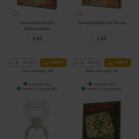
Spoločenská hra
Spoločenská hra Farma
Matematika
3,69
3,69
-
+
-
+
KS
KS
KÚPIŤ
KÚPIŤ
Jedn. cena 3,69 / KS
Jedn. cena 3,69 / KS
Dostupné online
Dostupné online
Dostupné
v 6 predajniach
Dostupné
v 6 predajniach