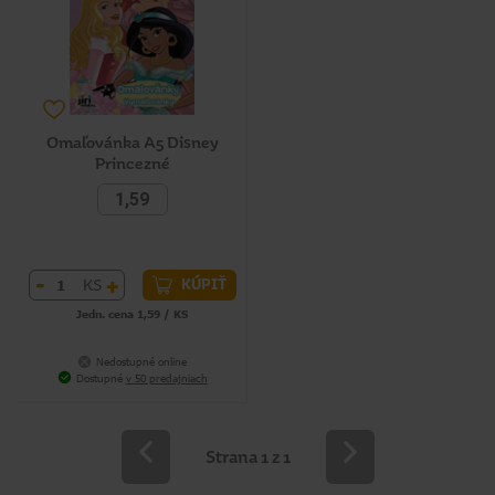
Omaľovánka A5 Disney
Princezné
1,59
-
+
KS
KÚPIŤ
Jedn. cena 1,59 / KS
Nedostupné online
Dostupné
v 50 predajniach
Strana 1 z 1