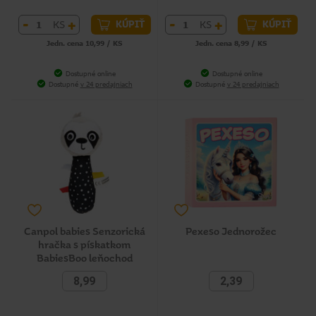
-
+
-
+
KS
KS
KÚPIŤ
KÚPIŤ
Jedn. cena 10,99 / KS
Jedn. cena 8,99 / KS
Dostupné online
Dostupné online
Dostupné
v 24 predajniach
Dostupné
v 24 predajniach
Canpol babies Senzorická
Pexeso Jednorožec
hračka s pískatkom
BabiesBoo leňochod
8,99
2,39