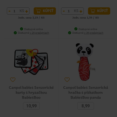
-
+
-
+
KS
KS
KÚPIŤ
KÚPIŤ
Jedn. cena 2,19 / KS
Jedn. cena 1,59 / KS
Dostupné online
Dostupné online
Dostupné
v 24 predajniach
Dostupné
v 34 predajniach
Canpol babies Senzorické
Canpol babies Senzorická
karty s hryzačkou
hračka s pískatkom
BabiesBoo
BabiesBoo panda
10,99
8,99