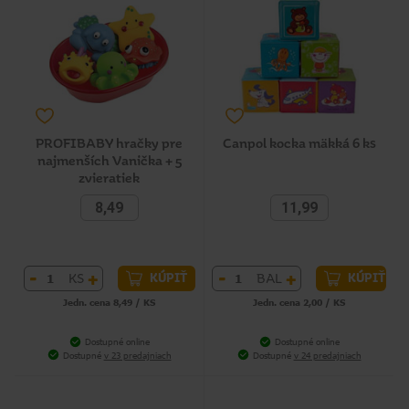
PROFIBABY hračky pre
Canpol kocka mäkká 6 ks
najmenších Vanička + 5
zvieratiek
8,49
11,99
-
+
-
+
KS
BAL
KÚPIŤ
KÚPIŤ
Jedn. cena 8,49 / KS
Jedn. cena 2,00 / KS
Dostupné online
Dostupné online
Dostupné
v 23 predajniach
Dostupné
v 24 predajniach