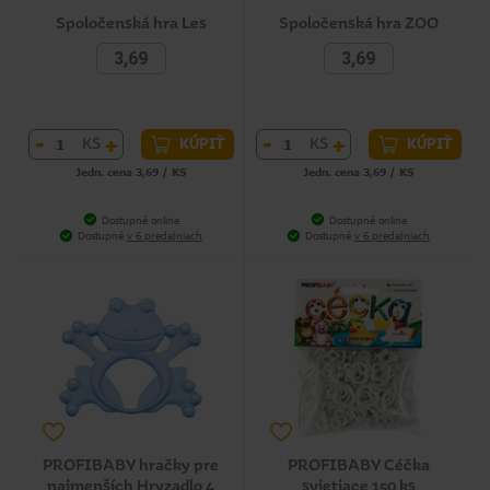
Spoločenská hra Les
Spoločenská hra ZOO
3,69
3,69
-
+
-
+
KS
KS
KÚPIŤ
KÚPIŤ
Jedn. cena 3,69 / KS
Jedn. cena 3,69 / KS
Dostupné online
Dostupné online
Dostupné
v 6 predajniach
Dostupné
v 6 predajniach
PROFIBABY hračky pre
PROFIBABY Céčka
najmenších Hryzadlo 4
svietiace 150 ks