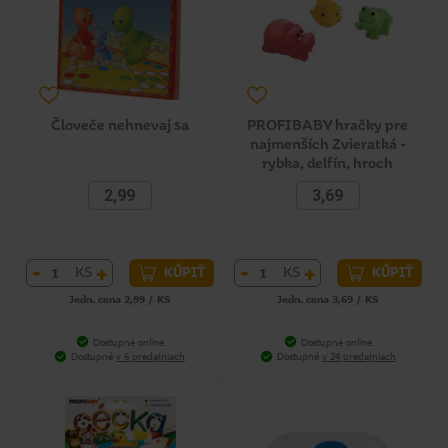
Človeče nehnevaj sa
PROFIBABY hračky pre
najmenších Zvieratká -
rybka, delfín, hroch
2,99
3,69
-
+
-
+
KS
KS
KÚPIŤ
KÚPIŤ
Jedn. cena 2,99 / KS
Jedn. cena 3,69 / KS
Dostupné online
Dostupné online
Dostupné
v 6 predajniach
Dostupné
v 24 predajniach