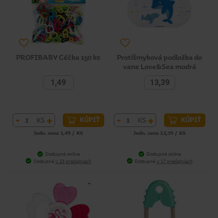
PROFIBABY Céčka 150 ks
Protišmyková podložka do
vane Love&Sea modrá
1,49
13,39
-
+
-
+
KS
KS
KÚPIŤ
KÚPIŤ
Jedn. cena 1,49 / KS
Jedn. cena 13,39 / KS
Dostupné online
Dostupné online
Dostupné
v 23 predajniach
Dostupné
v 17 predajniach