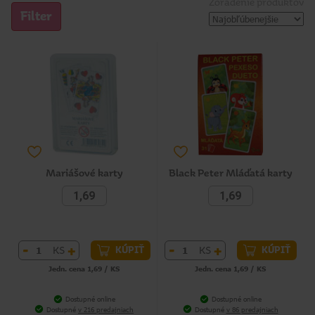
Zoradenie produktov
Filter
Mariášové karty
Black Peter Mláďatá karty
1,69
1,69
-
+
-
+
KS
KS
KÚPIŤ
KÚPIŤ
Jedn. cena 1,69 / KS
Jedn. cena 1,69 / KS
Dostupné online
Dostupné online
Dostupné
v 216 predajniach
Dostupné
v 86 predajniach