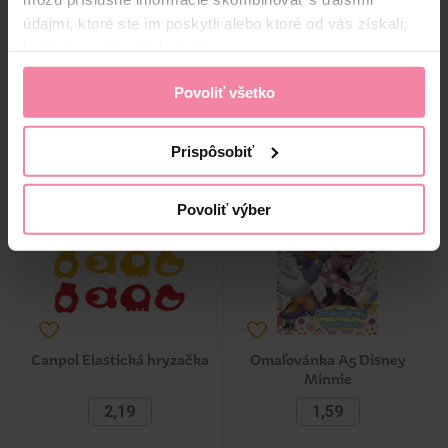
údajmi, ktoré ste im poskytli alebo ktoré od vás získali,
keď ste používali ich služby.
-
+
-
+
KS
KS
KÚPIŤ
KÚPIŤ
Povoliť všetko
Jedn. cena 1,49 / KS
Jedn. cena 1,39 / KS
Dostupné online
Dostupné online
Prispôsobiť
Dostupné
v 51 predajniach
Dostupné
v 51 predajniach
Povoliť výber
Canpol Elastická hryzačka
Omaľovánka A5 Disney
Minnie
2,19
1,59