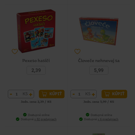
Pexeso hasiči
Človeče nehnevaj sa
2,39
5,99
-
+
-
+
KS
KS
KÚPIŤ
KÚPIŤ
Jedn. cena 2,39 / KS
Jedn. cena 5,99 / KS
Dostupné online
Dostupné online
Dostupné
v 82 predajniach
Dostupné
v 6 predajniach