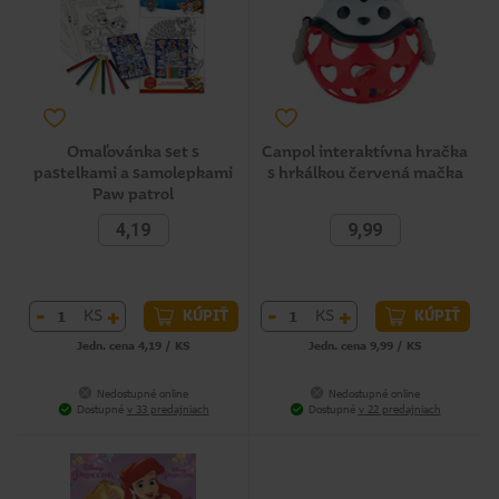
Omaľovánka set s
Canpol interaktívna hračka
pastelkami a samolepkami
s hrkálkou červená mačka
Paw patrol
4,19
9,99
-
+
-
+
KS
KS
KÚPIŤ
KÚPIŤ
Jedn. cena 4,19 / KS
Jedn. cena 9,99 / KS
Nedostupné online
Nedostupné online
Dostupné
v 33 predajniach
Dostupné
v 22 predajniach