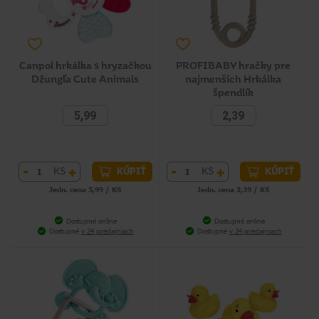
Canpol hrkálka s hryzačkou
PROFIBABY hračky pre
Džungľa Cute Animals
najmenších Hrkálka
špendlík
5,99
2,39
-
+
-
+
KS
KS
KÚPIŤ
KÚPIŤ
Jedn. cena 5,99 / KS
Jedn. cena 2,39 / KS
Dostupné online
Dostupné online
Dostupné
v 24 predajniach
Dostupné
v 24 predajniach