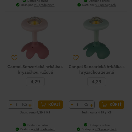
Dostupné online
Dostupné online
Dostupné
v 6 predajniach
Dostupné
v 6 predajniach
Canpol Senzorická hrkálka s
Canpol Senzorická hrkálka s
hryzačkou ružová
hryzačkou zelená
4,29
4,29
-
+
-
+
KS
KS
KÚPIŤ
KÚPIŤ
Jedn. cena 4,29 / KS
Jedn. cena 4,29 / KS
Dostupné online
Dostupné online
Dostupné
v 24 predajniach
Dostupné
v 24 predajniach