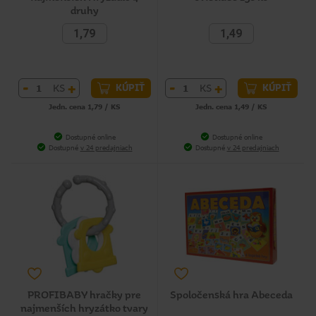
druhy
1,79
1,49
-
+
-
+
KS
KS
KÚPIŤ
KÚPIŤ
Jedn. cena 1,79 / KS
Jedn. cena 1,49 / KS
Dostupné online
Dostupné online
Dostupné
v 24 predajniach
Dostupné
v 24 predajniach
PROFIBABY hračky pre
Spoločenská hra Abeceda
najmenších hryzátko tvary