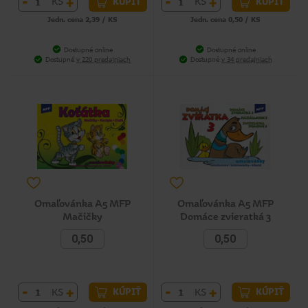
-
+
-
+
KS
KS
KÚPIŤ
KÚPIŤ
Jedn. cena 2,39 / KS
Jedn. cena 0,50 / KS
Dostupné online
Dostupné online
Dostupné
v 220 predajniach
Dostupné
v 34 predajniach
Omaľovánka A5 MFP
Omaľovánka A5 MFP
Mačičky
Domáce zvieratká 3
0,50
0,50
-
+
-
+
KS
KS
KÚPIŤ
KÚPIŤ