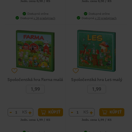
Jedn. cena 0,50 / KS
Jedn. cena 0,50 / KS
Dostupné online
Dostupné online
Dostupné
v 34 predajniach
Dostupné
v 33 predajniach
Spoločenská hra Farna malá
Spoločenská hra Les malý
1,99
1,99
-
+
-
+
KS
KS
KÚPIŤ
KÚPIŤ
Jedn. cena 1,99 / KS
Jedn. cena 1,99 / KS