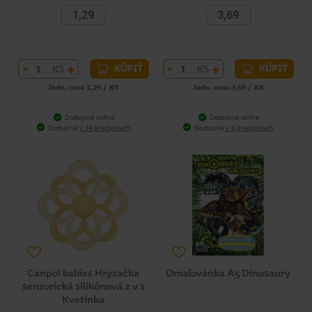
1,29
3,69
-
+
-
+
KS
KS
KÚPIŤ
KÚPIŤ
Jedn. cena 1,29 / KS
Jedn. cena 3,69 / KS
Dostupné online
Dostupné online
Dostupné
v 24 predajniach
Dostupné
v 6 predajniach
Canpol babies Hryzačka
Omaľovánka A5 Dinosaury
senzorická silikónová 2 v 1
Kvetinka