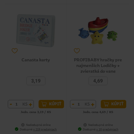
Canasta karty
PROFIBABY hračky pre
najmenších Lodičky +
zvieratká do vane
3,19
4,69
-
+
-
+
KS
KS
KÚPIŤ
KÚPIŤ
Jedn. cena 3,19 / KS
Jedn. cena 4,69 / KS
Nedostupné online
Nedostupné online
Dostupné
v 219 predajniach
Dostupné
v 10 predajniach