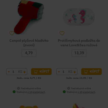
Canpol plyšové kladivko
Protišmyková podložka do
(zvoní)
vane Love&Sea ružová
4,79
13,39
-
+
-
+
KS
KS
KÚPIŤ
KÚPIŤ
Jedn. cena 4,79 / KS
Jedn. cena 13,39 / KS
Nedostupné online
Nedostupné online
Dostupné
v 14 predajniach
Dostupné
v 20 predajniach