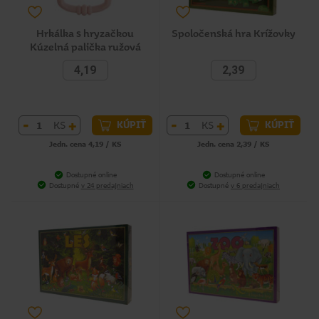
Hrkálka s hryzačkou
Spoločenská hra Krížovky
Kúzelná palička ružová
4,19
2,39
-
+
-
+
KS
KS
KÚPIŤ
KÚPIŤ
Jedn. cena 4,19 / KS
Jedn. cena 2,39 / KS
Dostupné online
Dostupné online
Dostupné
v 24 predajniach
Dostupné
v 6 predajniach