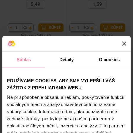
5,49
1,59
-
+
-
+
KS
KS
KÚPIŤ
KÚPIŤ
Jedn. cena 5,49 / KS
Jedn. cena 1,59 / KS
Dostupné online
Dostupné online
Dostupné
v 24 predajniach
Dostupné
v 34 predajniach
Súhlas
Detaily
O cookies
POUŽÍVAME COOKIES, ABY SME VYLEPŠILI VÁŠ
ZÁŽITOK Z PREHLIADANIA WEBU
Na prispôsobenie obsahu a reklám, poskytovanie funkcií
sociálnych médií a analýzu návštevnosti používame
súbory cookie. Informácie o tom, ako používate naše
Omaľovánka A5 Ľadové
Omaľovánka A5 Autá 3
webové stránky, poskytujeme aj našim partnerom v
kráľovstvo
oblasti sociálnych médií, inzercie a analýzy. Títo partneri
1,49
1,39
môžu príslušné informácie skombinovať s ďalšími