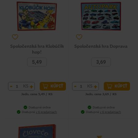
Spoločenská hra Klobúčik
Spoločenská hra Doprava
hop!
5,49
3,69
-
+
-
+
KS
KS
KÚPIŤ
KÚPIŤ
Jedn. cena 5,49 / KS
Jedn. cena 3,69 / KS
Dostupné online
Dostupné online
Dostupné
v 6 predajniach
Dostupné
v 6 predajniach