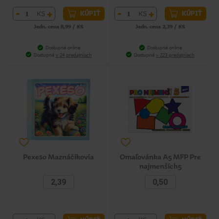
-
+
-
+
KS
KS
KÚPIŤ
KÚPIŤ
Jedn. cena 8,99 / KS
Jedn. cena 2,39 / KS
Dostupné online
Dostupné online
Dostupné
v 24 predajniach
Dostupné
v 223 predajniach
Pexeso Maznáčikovia
Omaľovánka A5 MFP Pre
najmenších5
2,39
0,50