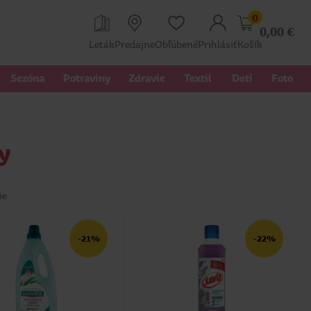
0
0,00
€
Leták
Predajne
Obľúbené
Prihlásiť
Košík
Sezóna
Potraviny
Zdravie
Textil 
Deti
Foto
y
ie
-21%
-22%