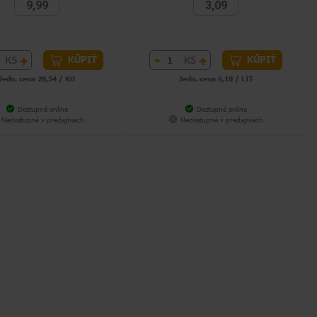
9,99
3,09
+
-
+
KS
KS
KÚPIŤ
KÚPIŤ
Jedn. cena 28,54 / KG
Jedn. cena 6,18 / LIT
Dostupné online
Dostupné online
Nedostupné v predajniach
Nedostupné v predajniach