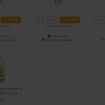
79
4,29
-
+
-
KS
KÚPIŤ
KÚPIŤ
5,05 / LIT
Jedn. cena 5,72 / LIT
né online
Dostupné online
43 predajniach
Dostupné
v 41 predajniach
tarostlivosť o
lahy 750 ml
79