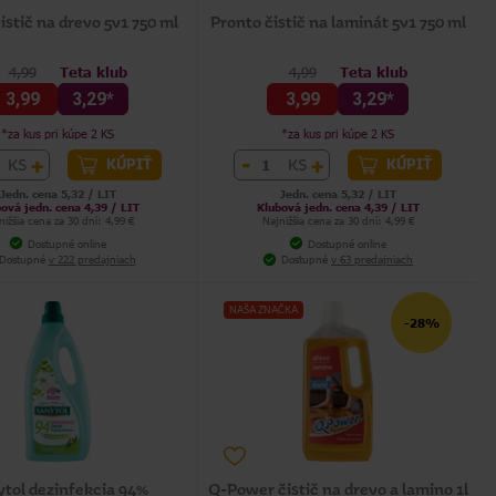
istič na drevo 5v1 750 ml
Pronto čistič na laminát 5v1 750 ml
4,99
Teta klub
4,99
Teta klub
3,99
3,29*
3,99
3,29*
*za kus pri kúpe 2 KS
*za kus pri kúpe 2 KS
+
-
+
KS
KS
KÚPIŤ
KÚPIŤ
Jedn. cena 5,32 / LIT
Jedn. cena 5,32 / LIT
ová jedn. cena 4,39 / LIT
Klubová jedn. cena 4,39 / LIT
nižšia cena za 30 dní: 4,99 €
Najnižšia cena za 30 dní: 4,99 €
Dostupné online
Dostupné online
Dostupné
v 222 predajniach
Dostupné
v 63 predajniach
NAŠA ZNAČKA
-28%
tol dezinfekcia 94%
Q-Power čistič na drevo a lamino 1l