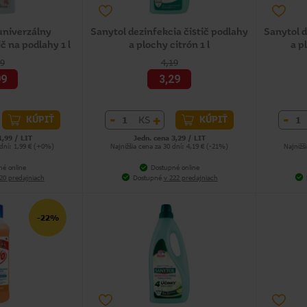
niverzálny
Sanytol dezinfekcia čistič podlahy
Sanytol d
č na podlahy 1 l
a plochy citrón 1 l
a p
69
4,19
99
3,29
-
+
-
KS
KÚPIŤ
KÚPIŤ
1,99 / LIT
Jedn. cena 3,29 / LIT
 dní: 1,99 € (+0%)
Najnižšia cena za 30 dní: 4,19 € (-21%)
Najnižš
né online
Dostupné online
20 predajniach
Dostupné
v 222 predajniach
-22%