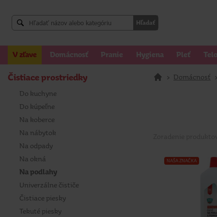
Hľadať
V zľave
Domácnosť
Pranie
Hygiena
Pleť
Tel
Čistiace prostriedky
>
Domácnosť
Do kuchyne
Do kúpeľne
Na koberce
Na nábytok
Zoradenie produkto
Na odpady
Na okná
NAŠA ZNAČKA
Na podlahy
Univerzálne čističe
Čistiace piesky
Tekuté piesky