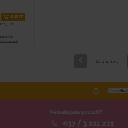
KÚPIŤ
5,05 / LIT
pné online
43 predajniach
Strana 1 z 1
Potrebujete poradiť?
037 / 3 211 211