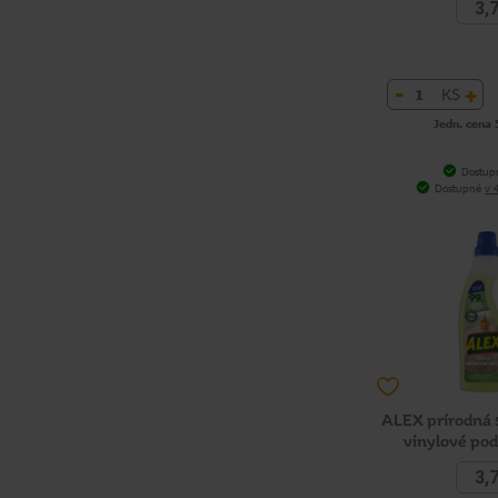
3,
-
+
KS
Jedn. cena 
Dostup
Dostupné
v 
ALEX prírodná s
vinylové pod
3,