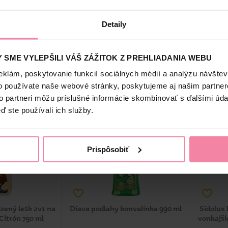
 750 ml
drevo 750 ml
laminát 
79
3,79
Detaily
 SME VYLEPŠILI VÁŠ ZÁŽITOK Z PREHLIADANIA WEBU
-
+
-
KS
KÚPIŤ
KÚPIŤ
eklám, poskytovanie funkcií sociálnych médií a analýzu návšte
5,05 / LIT
Jedn. cena 5,05 / LIT
o používate naše webové stránky, poskytujeme aj našim partner
né online
Dostupné online
to partneri môžu príslušné informácie skombinovať s ďalšími údaj
23 predajniach
Dostupné
v 222 predajniach
ď ste používali ich služby.
IBA ONLINE
Prispôsobiť
dzený lesk 2v1 na
Diava podlahy konvalinka 990 ml
Sidolux 
Citrón 750 ml
vonkajši