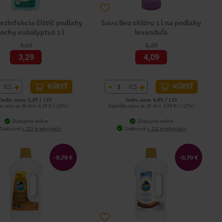
ezinfekcia čistič podlahy
Savo Bez chlóru 1 l na podlahy
lochy eukalyptus 1 l
levanduľa
4,19
5,29
3,29
4,09
+
-
+
KS
KS
KÚPIŤ
KÚPIŤ
Jedn. cena 3,29 / LIT
Jedn. cena 4,09 / LIT
ia cena za 30 dní: 4,19 € (-21%)
Najnižšia cena za 30 dní: 3,59 € (+13%)
Dostupné online
Dostupné online
Dostupné
v 221 predajniach
Dostupné
v 222 predajniach
-0,70 €
-0,70 €