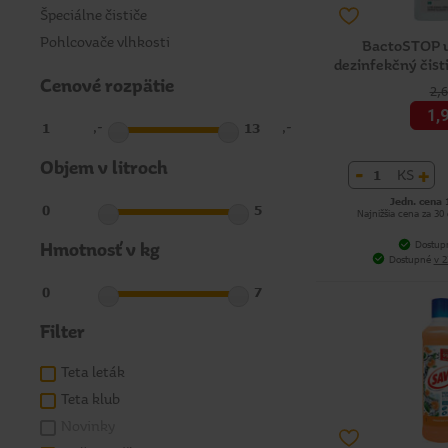
Špeciálne čističe
Pohlcovače vlhkosti
BactoSTOP u
dezinfekčný čisti
Cenové rozpätie
2,
1,
,-
,-
Objem v litroch
-
+
KS
Jedn. cena 
Najnižšia cena za 30
Dostup
Hmotnosť v kg
Dostupné
v 2
Filter
Teta leták
Teta klub
Novinky