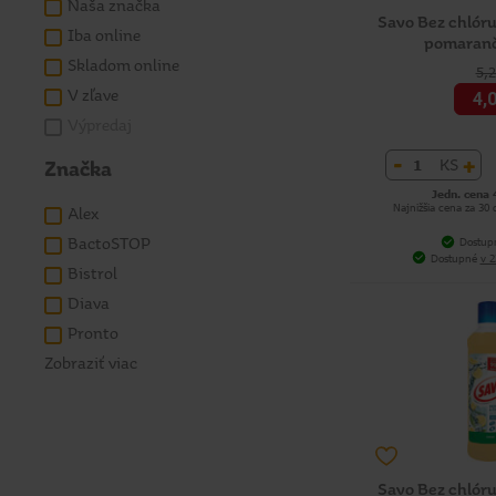
Naša značka
Savo Bez chlóru
Iba online
pomaranč
Skladom online
5,
V zľave
4,
Výpredaj
-
+
KS
Značka
Jedn. cena 
Najnižšia cena za 30
Alex
BactoSTOP
Dostup
Dostupné
v 2
Bistrol
Diava
Pronto
Zobraziť viac
Savo Bez chlóru