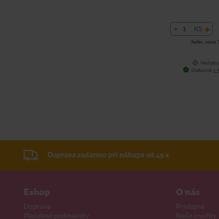
-
+
KS
Jedn. cena 
Nedostu
Dostupné
v 
Doprava zadarmo pri nákupe od 49 €
Eshop
O nás
Doprava
Predajne
Platobné podmienky
Naše značky