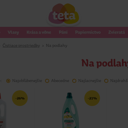
o
Vlasy
Krása a vône
Páni
Papierníctvo
Zvieratá
>
Čistiace prostriedky
>
Na podlahy
Na podlah
v:
Najobľúbenejšie
Abecedne
Najlacnejšie
Najdrahš
-26%
-21%