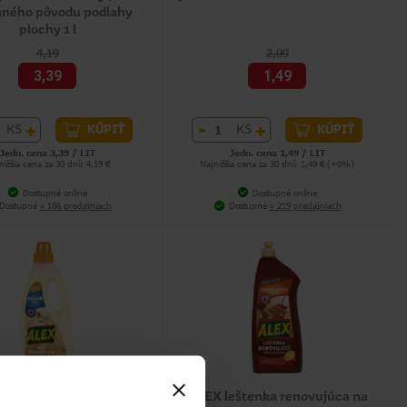
inného pôvodu podlahy
plochy 1 l
4,19
2,09
3,39
1,49
+
-
+
KS
KS
KÚPIŤ
KÚPIŤ
Jedn. cena 3,39 / LIT
Jedn. cena 1,49 / LIT
nižšia cena za 30 dní: 4,19 €
Najnižšia cena za 30 dní: 1,49 € (+0%)
Dostupné online
Dostupné online
Dostupné
v 186 predajniach
Dostupné
v 219 predajniach
istič extra lesk 2v1 na
ALEX leštenka renovujúca na