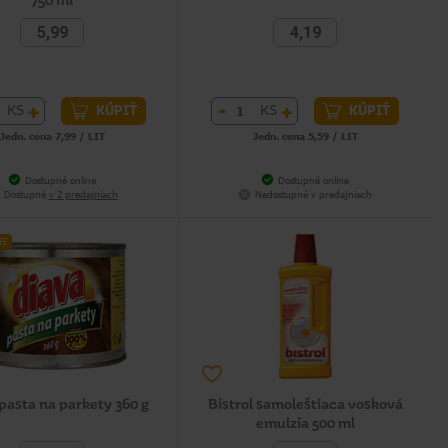
750 ml
5,99
4,19
+
-
+
KS
KS
KÚPIŤ
KÚPIŤ
Jedn. cena 7,99 / LIT
Jedn. cena 5,59 / LIT
Dostupné online
Dostupné online
Dostupné
v 2 predajniach
Nedostupné v predajniach
NE
pasta na parkety 360 g
Bistrol samoleštiaca vosková
emulzia 500 ml