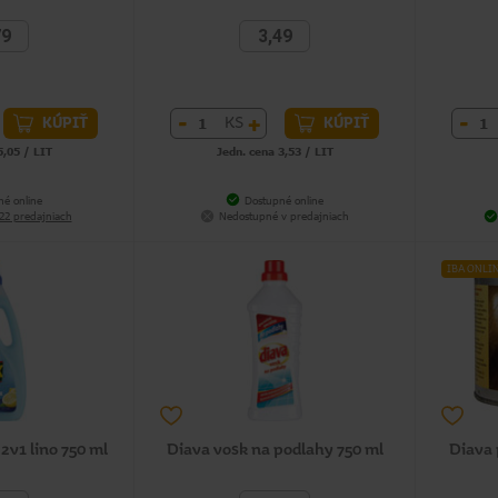
79
3,49
-
+
-
KS
KÚPIŤ
KÚPIŤ
5,05 / LIT
Jedn. cena 3,53 / LIT
né online
Dostupné online
22 predajniach
Nedostupné v predajniach
IBA ONLI
2v1 lino 750 ml
Diava vosk na podlahy 750 ml
Diava 