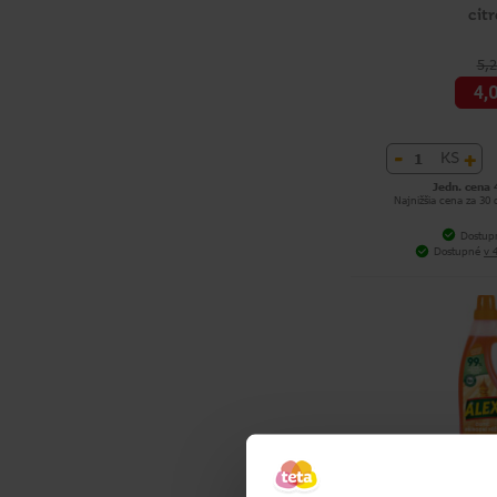
cit
5,
4,
-
+
KS
Jedn. cena 
Najnižšia cena za 30
Dostup
Dostupné
v 
ALEX prírodná s