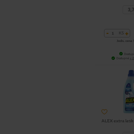
3,
-
+
KS
Jedn. cena 
Dostup
Dostupné
v 2
ALEX extra lesk 