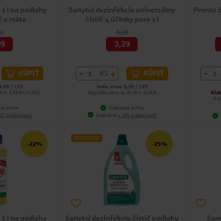
 1 l na podlahy
Sanytol dezinfekcia univerzálny
Pronto č
 a mäta
čistič 4 účinky pure 1 l
29
4,19
09
3,39
-
+
-
KS
KÚPIŤ
KÚPIŤ
4,09 / LIT
Jedn. cena 3,39 / LIT
 dní: 3,59 € (+13%)
Najnižšia cena za 30 dní: 4,19 €
Klub
Naj
né online
Dostupné online
22 predajniach
Dostupné
v 185 predajniach
IBA ONLINE
-22%
-25%
 1 l na podlahy
Sanytol dezinfekcia čistič podlahy
Sany