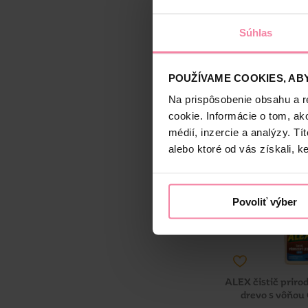
laminát
3,
Súhlas
POUŽÍVAME COOKIES, ABY
-
+
KS
Na prispôsobenie obsahu a r
Jedn. cena 
cookie. Informácie o tom, ak
Dostup
médií, inzercie a analýzy. Tí
Dostupné
v 2
alebo ktoré od vás získali, ke
Povoliť výber
ALEX čistič priro
drevo s vôňou 