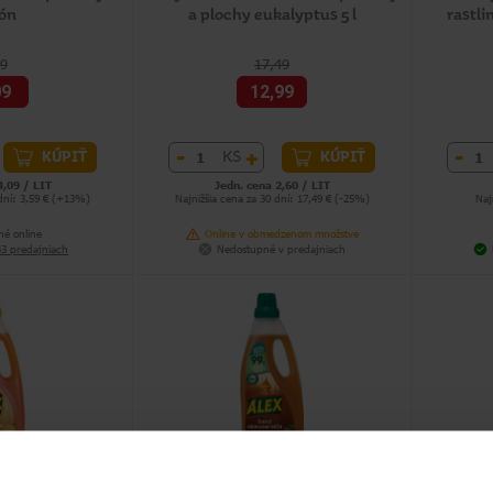
rón
a plochy eukalyptus 5 l
rastl
29
17,49
09
12,99
-
+
-
KS
KÚPIŤ
KÚPIŤ
4,09 / LIT
Jedn. cena 2,60 / LIT
 dní: 3,59 € (+13%)
Najnižšia cena za 30 dní: 17,49 € (-25%)
Naj
né online
Online v obmedzenom množstve
43 predajniach
Nedostupné v predajniach
tarostlivosť na
ALEX prírodná starostlivosť na
ALEX č