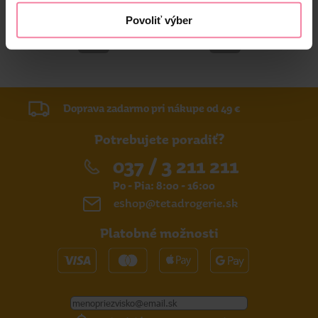
Povoliť výber
Strana 1 z 1
Doprava zadarmo pri nákupe od 49 €
Potrebujete poradiť?
037 / 3 211 211
Po - Pia: 8:00 - 16:00
eshop@tetadrogerie.sk
Platobné možnosti