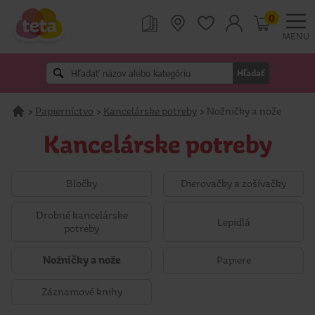
0
MENU
Hľadať
>
Papierníctvo
>
Kancelárske potreby
>
Nožničky a nože
Kancelárske potreby
Bločky
Dierovačky a zošívačky
Drobné kancelárske
Lepidlá
potreby
Nožničky a nože
Papiere
Záznamové knihy