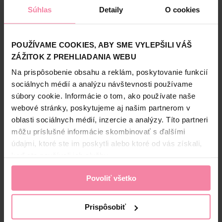
Dostupné
v 34 predajniach
Dostupné
v 51 predajniach
Súhlas
Detaily
O cookies
POUŽÍVAME COOKIES, ABY SME VYLEPŠILI VÁŠ
ZÁŽITOK Z PREHLIADANIA WEBU
Na prispôsobenie obsahu a reklám, poskytovanie funkcií
sociálnych médií a analýzu návštevnosti používame
súbory cookie. Informácie o tom, ako používate naše
KOH-I-NOOR nožnice pre
Memobe nožnice
webové stránky, poskytujeme aj našim partnerom v
lavákov B855 LH 13,5 cm
pogumované 17 cm
oblasti sociálnych médií, inzercie a analýzy. Títo partneri
1,99
2,39
môžu príslušné informácie skombinovať s ďalšími
údajmi, ktoré ste im poskytli alebo ktoré od vás získali,
keď ste používali ich služby.
-
+
-
+
KS
KS
KÚPIŤ
KÚPIŤ
Povoliť všetko
Jedn. cena 1,99 / KS
Jedn. cena 2,39 / KS
Dostupné online
Dostupné online
Prispôsobiť
Dostupné
v 34 predajniach
Dostupné
v 34 predajniach