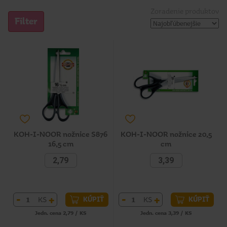
Zoradenie produktov
Filter
KOH-I-NOOR nožnice S876
KOH-I-NOOR nožnice 20,5
16,5 cm
cm
2,79
3,39
-
+
-
+
KS
KS
KÚPIŤ
KÚPIŤ
Jedn. cena 2,79 / KS
Jedn. cena 3,39 / KS