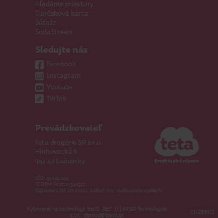
Hľadáme priestory
Darčeková karta
Súťaže
SodaStream
Sledujte nás
Facebook
Instagram
Youtube
TikTok
Prevádzkovateľ
Teta drogérie SR s.r.o.
Hlohovecká 6
951 41 Lužianky
IČO: 35 694 254
IČ DPH: SK2020340322
Zapísené v OR OS Nitra, oddiel: Sro, vložka číslo 29286/N
V
ytvorené na technológii BarIS .NET
(c) KASO Technologies
21/2894/2
s.r.o
,
obchod@baris.sk