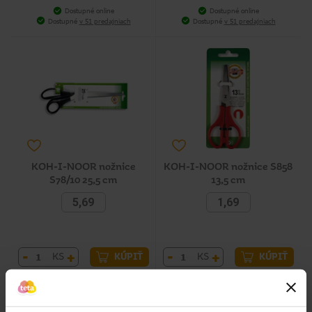
Dostupné online
Dostupné online
Dostupné
v 51 predajniach
Dostupné
v 51 predajniach
KOH-I-NOOR nožnice
KOH-I-NOOR nožnice S858
S78/10 25,5 cm
13,5 cm
5,69
1,69
-
+
-
+
KS
KS
KÚPIŤ
KÚPIŤ
Jedn. cena 1,14 / KS
Jedn. cena 1,69 / KS
Dostupné online
Dostupné online