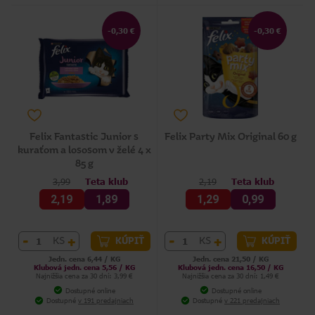
-0,30 €
-0,30 €
Felix Fantastic Junior s
Felix Party Mix Original 60 g
kuraťom a lososom v želé 4 x
85 g
3,99
Teta klub
2,19
Teta klub
2,19
1,89
1,29
0,99
-
+
-
+
KS
KS
KÚPIŤ
KÚPIŤ
Jedn. cena 6,44 / KG
Jedn. cena 21,50 / KG
Klubová jedn. cena 5,56 / KG
Klubová jedn. cena 16,50 / KG
Najnižšia cena za 30 dní: 3,99 €
Najnižšia cena za 30 dní: 1,49 €
Dostupné online
Dostupné online
Dostupné
v 191 predajniach
Dostupné
v 221 predajniach