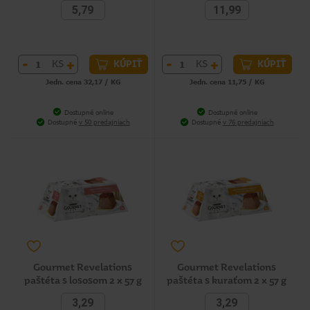
5,79
11,99
-
+
-
+
KS
KS
KÚPIŤ
KÚPIŤ
Jedn. cena 32,17 / KG
Jedn. cena 11,75 / KG
Dostupné online
Dostupné online
Dostupné
v 50 predajniach
Dostupné
v 76 predajniach
Gourmet Revelations
Gourmet Revelations
paštéta s lososom 2 x 57 g
paštéta s kuraťom 2 x 57 g
3,29
3,29