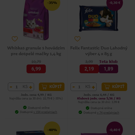
-35%
-0,30 €
Whiskas granule s hovädzím
Felix Fantastic Duo Lahodný
pre dospelé mačky 1,4 kg
výber 4 x 85 g
10,79
3,99
Teta klub
6,99
2,19
1,89
-
+
-
+
KS
KS
KÚPIŤ
KÚPIŤ
Jedn. cena 4,99 / KG
Jedn. cena 6,44 / KG
Najnižšia cena za 30 dní: 10,79 € (-35%)
Klubová jedn. cena 5,56 / KG
Najnižšia cena za 30 dní: 3,99 €
Dostupné online
Dostupné online
Dostupné
v 154 predajniach
Dostupné
v 74 predajniach
-40%
-0,40 €