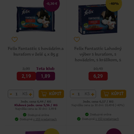
-0,30 €
-40%
Felix Fantastic s hovädzím a
Felix Fantastic Lahodný
kuraťom v želé 4 x 85 g
výber s kuraťom, s
hovädzím, s králikom, s
jahňacím 12 x 85 g
3,99
Teta klub
10,49
2,19
1,89
6,29
-
+
-
+
KS
KS
KÚPIŤ
KÚPIŤ
Jedn. cena 6,44 / KG
Jedn. cena 6,17 / KG
Klubová jedn. cena 5,56 / KG
Najnižšia cena za 30 dní: 10,49 € (-40%)
Najnižšia cena za 30 dní: 3,99 €
Dostupné online
Dostupné online
Dostupné
v 153 predajniach
Dostupné
v 153 predajniach