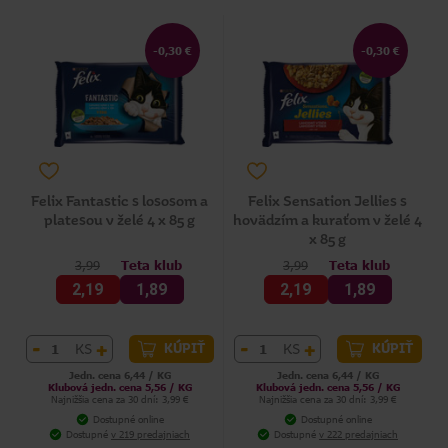
-0,30 €
-0,30 €
Felix Fantastic s lososom a
Felix Sensation Jellies s
platesou v želé 4 x 85 g
hovädzím a kuraťom v želé 4
x 85 g
3,99
Teta klub
3,99
Teta klub
2,19
1,89
2,19
1,89
-
+
-
+
KS
KS
KÚPIŤ
KÚPIŤ
Jedn. cena 6,44 / KG
Jedn. cena 6,44 / KG
Klubová jedn. cena 5,56 / KG
Klubová jedn. cena 5,56 / KG
Najnižšia cena za 30 dní: 3,99 €
Najnižšia cena za 30 dní: 3,99 €
Dostupné online
Dostupné online
Dostupné
v 219 predajniach
Dostupné
v 222 predajniach