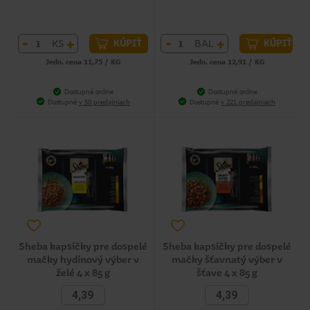
-
+
-
+
KS
BAL
KÚPIŤ
KÚPIŤ
Jedn. cena 11,75 / KG
Jedn. cena 12,91 / KG
Dostupné online
Dostupné online
Dostupné
v 50 predajniach
Dostupné
v 221 predajniach
Sheba kapsičky pre dospelé
Sheba kapsičky pre dospelé
mačky hydinový výber v
mačky šťavnatý výber v
želé 4 x 85 g
šťave 4 x 85 g
4,39
4,39