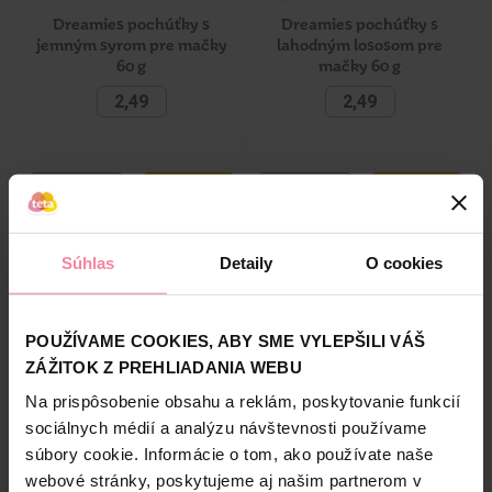
Dreamies pochúťky s
Dreamies pochúťky s
jemným syrom pre mačky
lahodným lososom pre
60 g
mačky 60 g
2,49
2,49
-
+
-
+
KS
KS
KÚPIŤ
KÚPIŤ
Jedn. cena 41,50 / KG
Jedn. cena 41,50 / KG
Súhlas
Detaily
O cookies
Dostupné online
Dostupné online
Dostupné
v 223 predajniach
Dostupné
v 223 predajniach
POUŽÍVAME COOKIES, ABY SME VYLEPŠILI VÁŠ
ZÁŽITOK Z PREHLIADANIA WEBU
Na prispôsobenie obsahu a reklám, poskytovanie funkcií
sociálnych médií a analýzu návštevnosti používame
súbory cookie. Informácie o tom, ako používate naše
webové stránky, poskytujeme aj našim partnerom v