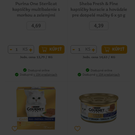
Purina One Sterilcat
Sheba Fresh & Fine
kapsičky multibalenie s
kapsičky kuracie a hovädzie
morkou a zelenými
pre dospelé mačky 6 x 50 g
fazuľkami, s lososom a
4,69
4,39
mrkvou v štave, 4 x 85 g
-
+
-
+
KS
KS
KÚPIŤ
KÚPIŤ
Jedn. cena 13,79 / KG
Jedn. cena 14,63 / KG
Dostupné online
Dostupné online
Dostupné
v 154 predajniach
Dostupné
v 154 predajniach