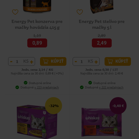
Energy Pet konzerva pre
Energy Pet stelivo pre
mačky hovädzia 415 g
mačky 5 l
1,19
2,89
0,89
2,49
-
+
-
+
KS
KS
KÚPIŤ
KÚPIŤ
Jedn. cena 2,14 / KG
Jedn. cena 0,50 / LIT
Najnižšia cena za 30 dní: 0,89 € (+0%)
Najnižšia cena za 30 dní: 2,49 €
Dostupné online
Dostupné online
Dostupné
v 223 predajniach
Dostupné
v 222 predajniach
-32%
-0,40 €