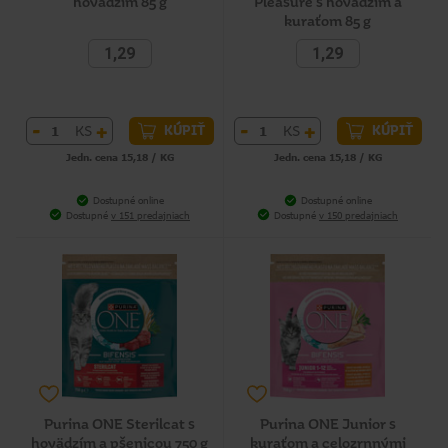
hovädzím 85 g
Pleasure s hovädzím a
kuraťom 85 g
1,29
1,29
-
+
-
+
KS
KS
KÚPIŤ
KÚPIŤ
Jedn. cena 15,18 / KG
Jedn. cena 15,18 / KG
Dostupné online
Dostupné online
Dostupné
v 151 predajniach
Dostupné
v 150 predajniach
Purina ONE Sterilcat s
Purina ONE Junior s
hovädzím a pšenicou 750 g
kuraťom a celozrnnými