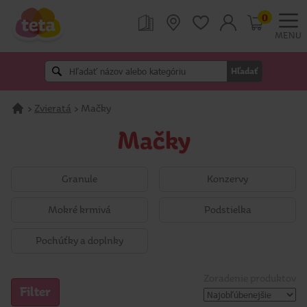
0
MENU
Hľadať
>
Zvieratá
>
Mačky
Mačky
Granule
Konzervy
Mokré krmivá
Podstielka
Pochúťky a doplnky
Zoradenie produktov
Filter