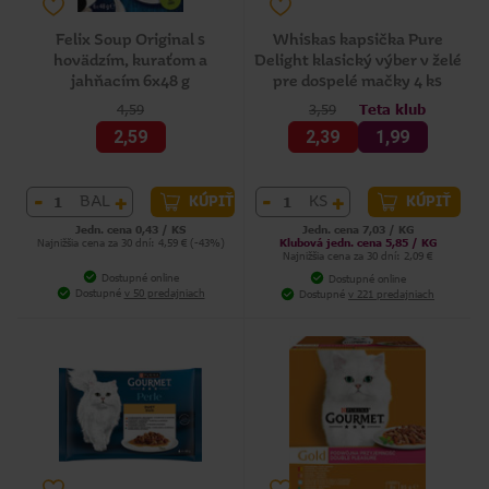
Felix Soup Original s
Whiskas kapsička Pure
hovädzím, kuraťom a
Delight klasický výber v želé
jahňacím 6x48 g
pre dospelé mačky 4 ks
4,59
3,59
Teta klub
2,59
2,39
1,99
-
+
-
+
BAL
KS
KÚPIŤ
KÚPIŤ
Jedn. cena 0,43 / KS
Jedn. cena 7,03 / KG
Najnižšia cena za 30 dní: 4,59 € (-43%)
Klubová jedn. cena 5,85 / KG
Najnižšia cena za 30 dní: 2,09 €
Dostupné online
Dostupné online
Dostupné
v 50 predajniach
Dostupné
v 221 predajniach