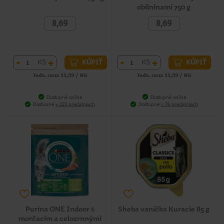
obilninami 750 g
8,69
8,69
-
+
-
+
KS
KS
KÚPIŤ
KÚPIŤ
Jedn. cena 11,59 / KG
Jedn. cena 11,59 / KG
Dostupné online
Dostupné online
Dostupné
v 223 predajniach
Dostupné
v 76 predajniach
Purina ONE Indoor s
Sheba vanička Kuracie 85 g
morčacím a celozrnnými