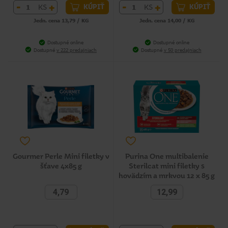
-
+
-
+
KS
KS
KÚPIŤ
KÚPIŤ
Jedn. cena 13,79 / KG
Jedn. cena 14,00 / KG
Dostupné online
Dostupné online
Dostupné
v 222 predajniach
Dostupné
v 50 predajniach
Gourmer Perle Mini filetky v
Purina One multibalenie
šťave 4x85 g
Sterilcat mini filetky s
hovädzím a mrkvou 12 x 85 g
4,79
12,99