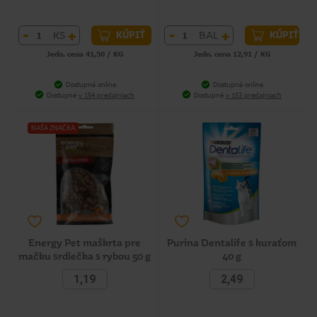
-
+
-
+
KS
BAL
KÚPIŤ
KÚPIŤ
Jedn. cena 41,50 / KG
Jedn. cena 12,91 / KG
Dostupné online
Dostupné online
Dostupné
v 154 predajniach
Dostupné
v 153 predajniach
NAŠA ZNAČKA
Energy Pet maškrta pre
Purina Dentalife s kuraťom
mačku srdiečka s rybou 50 g
40 g
1,19
2,49