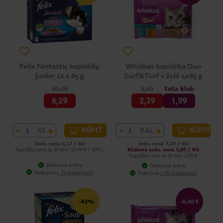
Felix Fantastic kapsičky
Whiskas kapsička Duo
junior 12 x 85 g
Surf&Turf v želé 4x85 g
10,49
3,59
Teta klub
6,29
2,39
1,99
-
+
-
+
KS
BAL
KÚPIŤ
KÚPIŤ
Jedn. cena 6,17 / KG
Jedn. cena 7,03 / KG
Najnižšia cena za 30 dní: 10,49 € (-40%)
Klubová jedn. cena 5,85 / KG
Najnižšia cena za 30 dní: 2,09 €
Dostupné online
Dostupné online
Dostupné
v 75 predajniach
Dostupné
v 50 predajniach
-43%
-0,40 €