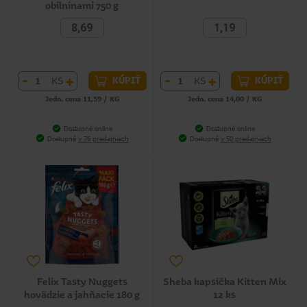
obilninami 750 g
8,69
1,19
-
+
-
+
KS
KS
KÚPIŤ
KÚPIŤ
Jedn. cena 11,59 / KG
Jedn. cena 14,00 / KG
Dostupné online
Dostupné online
Dostupné
v 76 predajniach
Dostupné
v 50 predajniach
Felix Tasty Nuggets
Sheba kapsička Kitten Mix
hovädzie a jahňacie 180 g
12 ks