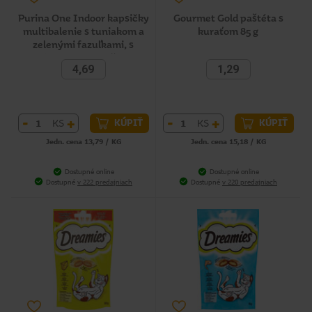
Purina One Indoor kapsičky
Gourmet Gold paštéta s
multibalenie s tuniakom a
kuraťom 85 g
zelenými fazuľkami, s
telacím a mrkvou v štave, 4
4,69
1,29
x 85 g
-
+
-
+
KS
KS
KÚPIŤ
KÚPIŤ
Jedn. cena 13,79 / KG
Jedn. cena 15,18 / KG
Dostupné online
Dostupné online
Dostupné
v 222 predajniach
Dostupné
v 220 predajniach