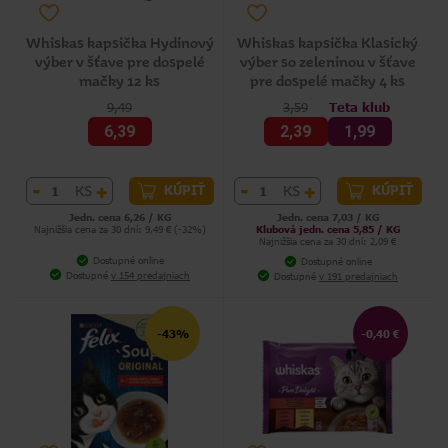
Whiskas kapsička Hydinový
Whiskas kapsička Klasický
výber v šťave pre dospelé
výber so zeleninou v šťave
mačky 12 ks
pre dospelé mačky 4 ks
9,49
3,59
Teta klub
6,39
2,39
1,99
-
+
-
+
KS
KS
KÚPIŤ
KÚPIŤ
Jedn. cena 6,26 / KG
Jedn. cena 7,03 / KG
Najnižšia cena za 30 dní: 9,49 € (-32%)
Klubová jedn. cena 5,85 / KG
Najnižšia cena za 30 dní: 2,09 €
Dostupné online
Dostupné online
Dostupné
v 154 predajniach
Dostupné
v 191 predajniach
-43%
-0,40 €