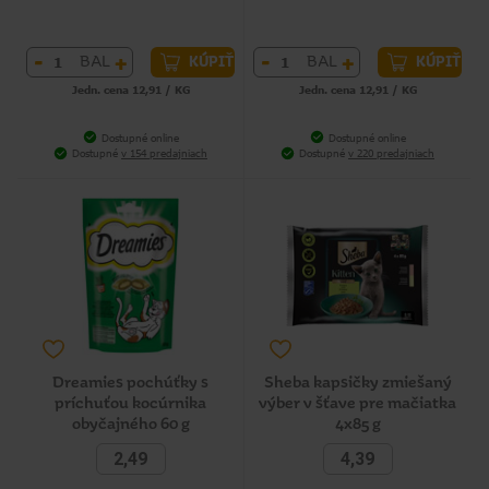
-
+
-
+
BAL
BAL
KÚPIŤ
KÚPIŤ
Jedn. cena 12,91 / KG
Jedn. cena 12,91 / KG
Dostupné online
Dostupné online
Dostupné
v 154 predajniach
Dostupné
v 220 predajniach
Dreamies pochúťky s
Sheba kapsičky zmiešaný
príchuťou kocúrnika
výber v šťave pre mačiatka
obyčajného 60 g
4x85 g
2,49
4,39