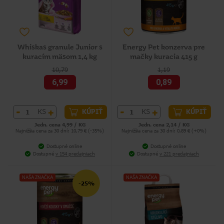
Whiskas granule Junior s
Energy Pet konzerva pre
kuracím mäsom 1,4 kg
mačky kuracia 415 g
10,79
1,19
6,99
0,89
-
+
-
+
KS
KS
KÚPIŤ
KÚPIŤ
Jedn. cena 4,99 / KG
Jedn. cena 2,14 / KG
Najnižšia cena za 30 dní: 10,79 € (-35%)
Najnižšia cena za 30 dní: 0,89 € (+0%)
Dostupné online
Dostupné online
Dostupné
v 154 predajniach
Dostupné
v 221 predajniach
NAŠA ZNAČKA
NAŠA ZNAČKA
-25%