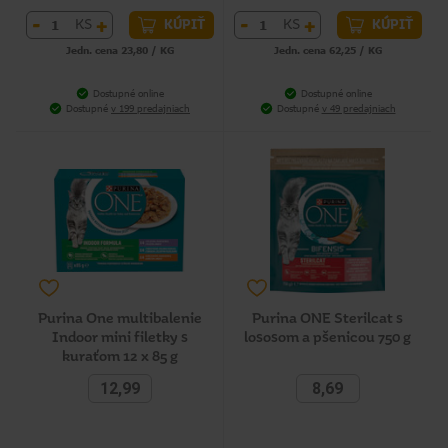
-
+
-
+
KS
KS
KÚPIŤ
KÚPIŤ
Jedn. cena 23,80 / KG
Jedn. cena 62,25 / KG
Dostupné online
Dostupné online
Dostupné
v 199 predajniach
Dostupné
v 49 predajniach
Purina One multibalenie
Purina ONE Sterilcat s
Indoor mini filetky s
lososom a pšenicou 750 g
kuraťom 12 x 85 g
12,99
8,69