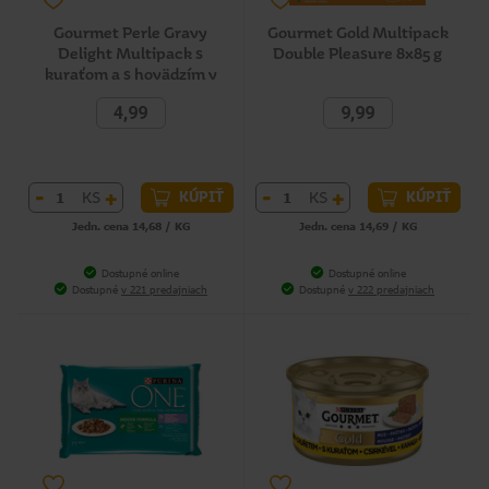
Gourmet Perle Gravy
Gourmet Gold Multipack
Delight Multipack s
Double Pleasure 8x85 g
kuraťom a s hovädzím v
ochutených omáčkach 4x85
4,99
9,99
g
-
+
-
+
KS
KS
KÚPIŤ
KÚPIŤ
Jedn. cena 14,68 / KG
Jedn. cena 14,69 / KG
Dostupné online
Dostupné online
Dostupné
v 221 predajniach
Dostupné
v 222 predajniach