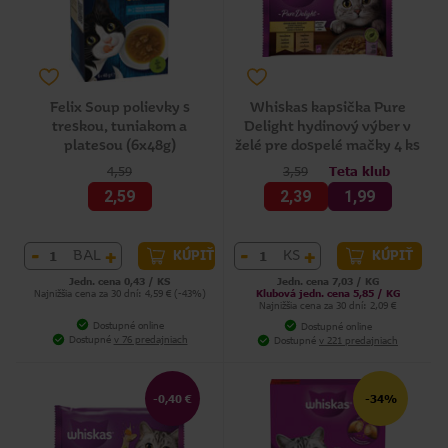
Felix Soup polievky s
Whiskas kapsička Pure
treskou, tuniakom a
Delight hydinový výber v
platesou (6x48g)
želé pre dospelé mačky 4 ks
4,59
3,59
Teta klub
2,59
2,39
1,99
-
+
-
+
BAL
KS
KÚPIŤ
KÚPIŤ
Jedn. cena 0,43 / KS
Jedn. cena 7,03 / KG
Najnižšia cena za 30 dní: 4,59 € (-43%)
Klubová jedn. cena 5,85 / KG
Najnižšia cena za 30 dní: 2,09 €
Dostupné online
Dostupné online
Dostupné
v 76 predajniach
Dostupné
v 221 predajniach
-0,40 €
-34%