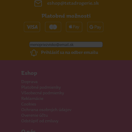
eshop@tetadrogerie.sk
Platobné možnosti
Prihlásiť sa na odber emailu
Eshop
Doprava
Platobné podmienky
Všeobecné podmienky
Reklamácie
Cookies
Ochrana osobných údajov
Overenie účtu
Odstúpiť od zmluvy
O nás