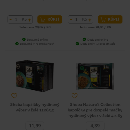
-
+
-
+
KS
KS
KÚPIŤ
KÚPIŤ
Jedn. cena 28,86 / KG
Jedn. cena 28,86 / KG
Dostupné online
Dostupné online
Dostupné
v 76 predajniach
Dostupné
v 73 predajniach
Sheba kapsičky hydinový
Sheba Nature's Collection
výber v želé 12x85 g
kapsičky pre dospelé mačky
hydinový výber v želé 4 x 85
g
11,99
4,39