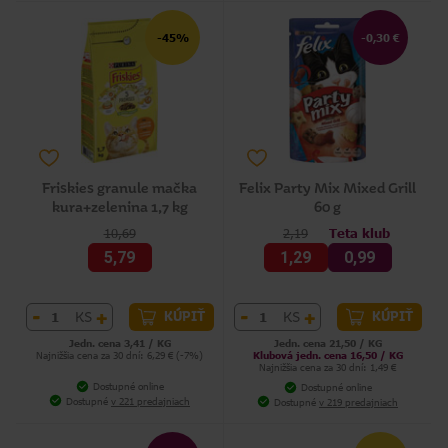
-45%
-0,30 €
Friskies granule mačka
Felix Party Mix Mixed Grill
kura+zelenina 1,7 kg
60 g
10,69
2,19
Teta klub
5,79
1,29
0,99
-
+
-
+
KS
KS
KÚPIŤ
KÚPIŤ
Jedn. cena 3,41 / KG
Jedn. cena 21,50 / KG
Najnižšia cena za 30 dní: 6,29 € (-7%)
Klubová jedn. cena 16,50 / KG
Najnižšia cena za 30 dní: 1,49 €
Dostupné online
Dostupné online
Dostupné
v 221 predajniach
Dostupné
v 219 predajniach