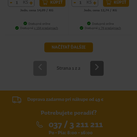
-
+
-
+
KS
KS
KÚPIŤ
KÚPIŤ
Jedn. cena 14,09 / KG
Jedn. cena 12,74 / KG
Dostupné online
Dostupné online
Dostupné
v 154 predajniach
Dostupné
v 74 predajniach
NAČÍTAŤ ĎALŠIE
Strana 1 z 2
Doprava zadarmo pri nákupe od 49 €
Potrebujete poradiť?
037 / 3 211 211
Po - Pia: 8:00 - 16:00