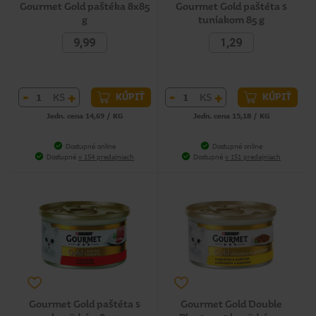
Gourmet Gold paštéka 8x85
Gourmet Gold paštéta s
g
tuniakom 85 g
9,99
1,29
-
+
-
+
KS
KS
KÚPIŤ
KÚPIŤ
Jedn. cena 14,69 / KG
Jedn. cena 15,18 / KG
Dostupné online
Dostupné online
Dostupné
v 154 predajniach
Dostupné
v 151 predajniach
Gourmet Gold paštéta s
Gourmet Gold Double