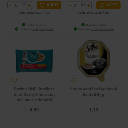
-
+
-
+
KS
KS
KÚPIŤ
KÚPIŤ
Jedn. cena 12,74 / KG
Jedn. cena 11,59 / KG
Dostupné online
Dostupné online
Dostupné
v 50 predajniach
Dostupné
v 154 predajniach
Purina ONE Sterilcat
Sheba vanička Hydinový
minifiletky s kuracím
koktejl 85 g
mäsom a zelenými
fazuľkami, s hovädzím
4,69
1,19
mäsom a mrkvou v šťave