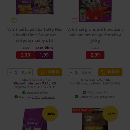
Whiskas kapsička Tasty Mix
Whiskas granule s hovädzím
s hovädzím v šťave pre
mäsom pre dospelé mačky
dospelé mačky 4 ks
300 g
3,59
Teta klub
3,19
2,39
1,99
2,09
-
+
-
+
KS
KS
KÚPIŤ
KÚPIŤ
Jedn. cena 7,03 / KG
Jedn. cena 6,97 / KG
Klubová jedn. cena 5,85 / KG
Najnižšia cena za 30 dní: 3,19 € (-34%)
Najnižšia cena za 30 dní: 2,09 €
Dostupné online
Dostupné online
Dostupné
v 193 predajniach
Dostupné
v 217 predajniach
NAŠA ZNAČKA
-35%
-25%