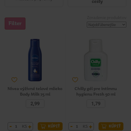
cesty
Zoradenie produktov
Filter
Nivea výživné telové mlieko
Chilly gél pre intímnu
Body Milk 75 ml
hygienu Fresh 50 ml
2,99
1,79
-
+
-
+
KS
KS
KÚPIŤ
KÚPIŤ