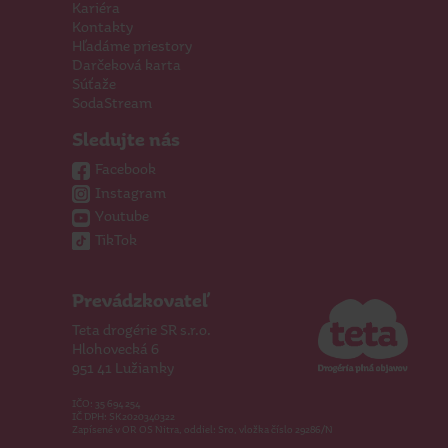
Kariéra
Kontakty
Hľadáme priestory
Darčeková karta
Súťaže
SodaStream
Sledujte nás
Facebook
Instagram
Youtube
TikTok
Prevádzkovateľ
Teta drogérie SR s.r.o.
Hlohovecká 6
951 41 Lužianky
IČO: 35 694 254
IČ DPH: SK2020340322
Zapísené v OR OS Nitra, oddiel: Sro, vložka číslo 29286/N