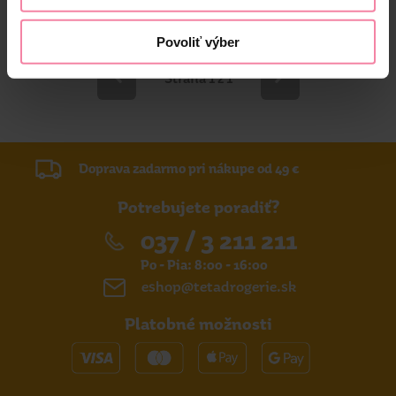
Nedostupné online
Dostupné
v 176 predajniach
Povoliť výber
Strana 1 z 1
Doprava zadarmo pri nákupe od 49 €
Potrebujete poradiť?
037 / 3 211 211
Po - Pia: 8:00 - 16:00
eshop@tetadrogerie.sk
Platobné možnosti