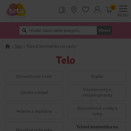
0
MENU
Hľadať
>
Telo
>
Telová kozmetika na cesty
Telo
Starostlivosť o telo
Mydlá
Dezodoranty a
Sprcha a kúpeľ
antiperspiranty
Starostlivosť o ruky a
Holenie a depilácia
nohy
Telová kozmetika na
Masážne prípravky