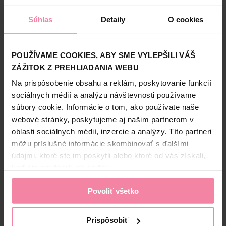
Dostupné online
Dostupné online
Súhlas
Detaily
O cookies
Dostupné
v 221 predajniach
Dostupné
v 222 predajniach
POUŽÍVAME COOKIES, ABY SME VYLEPŠILI VÁŠ
ZÁŽITOK Z PREHLIADANIA WEBU
Na prispôsobenie obsahu a reklám, poskytovanie funkcií
sociálnych médií a analýzu návštevnosti používame
súbory cookie. Informácie o tom, ako používate naše
webové stránky, poskytujeme aj našim partnerom v
Nivea Men pena na holenie
oblasti sociálnych médií, inzercie a analýzy. Títo partneri
Sensitive 50 ml
môžu príslušné informácie skombinovať s ďalšími
3,29
údajmi, ktoré ste im poskytli alebo ktoré od vás získali,
keď ste používali ich služby.
Povoliť všetko
-
+
KS
KÚPIŤ
Jedn. cena 65,80 / LIT
Prispôsobiť