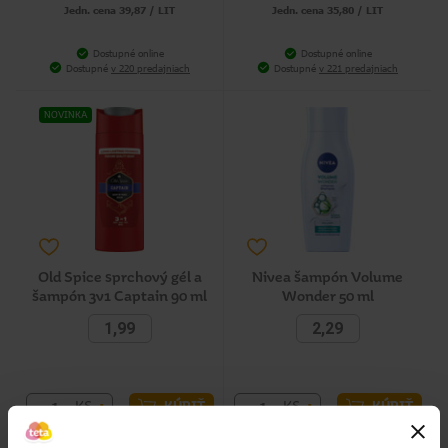
Jedn. cena 39,87 / LIT
Jedn. cena 35,80 / LIT
Dostupné online
Dostupné online
Dostupné
v 220 predajniach
Dostupné
v 221 predajniach
NOVINKA
Old Spice sprchový gél a
Nivea šampón Volume
šampón 3v1 Captain 90 ml
Wonder 50 ml
1,99
2,29
-
+
-
+
KS
KS
KÚPIŤ
KÚPIŤ
Jedn. cena 22,11 / LIT
Jedn. cena 45,80 / LIT