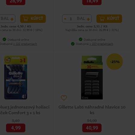
26,99
18,49
+
-
+
BAL
BAL
KÚPIŤ
KÚPIŤ
Jedn. cena 4,50 / KS
Jedn. cena 2,31 / KS
a cena za 30 dní: 32,99 € (-18%)
Najnižšia cena za 30 dní: 26,99 € (-31%)
Dostupné online
Dostupné online
Dostupné
v 222 predajniach
Dostupné
v 223 predajniach
-25%
Blue3 jednorazový holiaci
Gillette Labs náhradné hlavice 10
jček Comfort 3 + 1 ks
ks
5,69
54,99
4,99
40,99