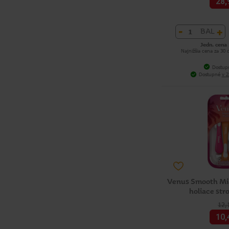
28,
-
+
BAL
Jedn. cena 
Najnižšia cena za 30 
Dostup
Dostupné
v 2
Venus Smooth Mi
holiace str
12,
10,