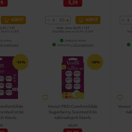
29
5,29
-
+
-
KS
KÚPIŤ
KÚPIŤ
1,45 / LIT
Jedn. cena 26,45 / LIT
 30 dní: 6,29 €
Najnižšia cena za 30 dní: 5,29 €
Naj
né online
Dostupné online
23 predajniach
Dostupné
v 223 predajniach
-51%
-32%
omfortGlide
Venus PRO ComfortGlide
Venus 
cented 10 ks
Sugarberry Scented 6 ks
náh
h hlavíc
náhradných hlavíc
99
39,99