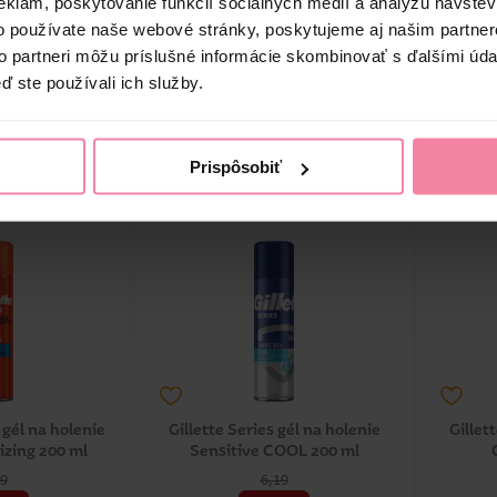
eklám, poskytovanie funkcií sociálnych médií a analýzu návšte
19
6,19
o používate naše webové stránky, poskytujeme aj našim partner
99
5,29
to partneri môžu príslušné informácie skombinovať s ďalšími údaj
ď ste používali ich služby.
-
+
-
KS
KÚPIŤ
KÚPIŤ
1,25 / KS
Jedn. cena 26,45 / LIT
 30 dní: 4,99 €
Najnižšia cena za 30 dní: 5,29 €
Naj
Prispôsobiť
né online
Dostupné online
18 predajniach
Dostupné
v 223 predajniach
 gél na holenie
Gillette Series gél na holenie
Gillet
izing 200 ml
Sensitive COOL 200 ml
69
6,19