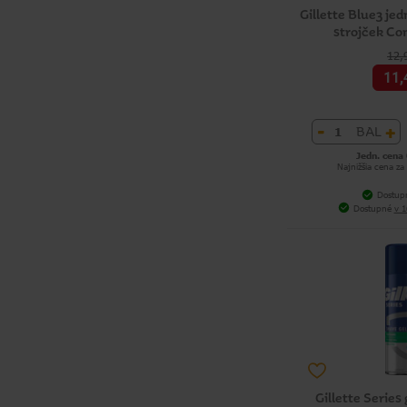
Gillette Blue3 je
strojček Co
12,
11,
-
+
BAL
Jedn. cena 
Najnižšia cena za
Dostup
Dostupné
v 1
Gillette Series