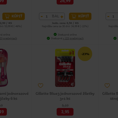
99
26,99
-
+
-
BAL
KÚPIŤ
KÚPIŤ
2,90 / KS
Jedn. cena 4,50 / KS
dní: 53,99 € (-46%)
Najnižšia cena za 30 dní: 34,99 € (-22%)
Najnižši
né online
Dostupné online
23 predajniach
Dostupné
v 223 predajniach
-23%
ami jednorazové
Gillette Blue3 jednorazové žiletky
Gillette 
ojčeky 6 ks
3+1 ks
stro
19
5,19
49
3,95