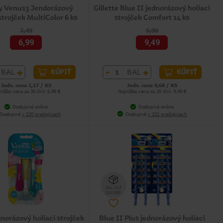
y Venus3 Jendorázový
Gillette Blue II jednorázový holiaci
strojček MultiColor 6 ks
strojček Comfort 14 ks
7,49
9,99
6,99
9,49
+
-
+
BAL
BAL
KÚPIŤ
KÚPIŤ
Jedn. cena 1,17 / KS
Jedn. cena 0,68 / KS
nižšia cena za 30 dní: 6,99 €
Najnižšia cena za 30 dní: 9,49 €
Dostupné online
Dostupné online
Dostupné
v 220 predajniach
Dostupné
v 222 predajniach
IBA CELÉ
BALENIE
norázový holiaci strojček
Blue II Plus jednorázový holiaci