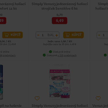
dnorázový holiaci
Simply Venus3 jednorázový holiaci
Simpl
mfort 12 ks
strojček Sensitive 6 ks
holiaci 
99
6,79
49
6,49
-
+
-
BAL
KÚPIŤ
KÚPIŤ
0,96 / KS
Jedn. cena 1,08 / KS
 30 dní: 11,49 €
Najnižšia cena za 30 dní: 6,49 €
Naj
né online
Dostupné online
64 predajniach
Dostupné
v 219 predajniach
 gél na holenie
Simply Venus3 jednorázový holiaci
Venus jed