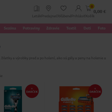
0
0,00
€
Leták
Predajne
Obľúbené
Prihlásiť
Košík
Sezóna
Potraviny
Zdravie
Textil 
Deti
Foto
žiletky a výrobky pred a po holení, ako sú gély a peny na holenie a
ie
+
+
DARČEK
DARČEK