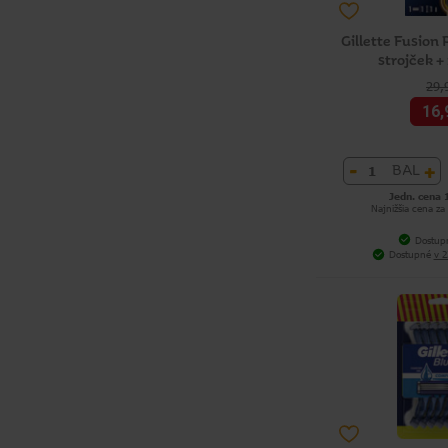
Gillette Fusion
strojček +
29,
16,
-
+
BAL
Jedn. cena 
Najnižšia cena za
Dostup
Dostupné
v 2