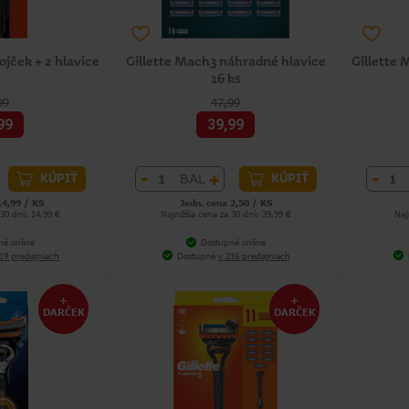
rojček + 2 hlavice
Gillette Mach3 náhradné hlavice
Gillette 
16 ks
99
47,99
99
39,99
-
+
-
BAL
KÚPIŤ
KÚPIŤ
14,99 / KS
Jedn. cena 2,50 / KS
 30 dní: 14,99 €
Najnižšia cena za 30 dní: 39,99 €
Naj
né online
Dostupné online
19 predajniach
Dostupné
v 216 predajniach
+
+
DARČEK
DARČEK