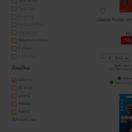
Teta leták
Teta klub
Novinky
Gillette Fusion st
Naša značka
Iba online
19,
14,
Skladom online
V zľave
Výpredaj
-
+
BAL
Jedn. cena 
Značka
Najnižšia cena za
Dostup
Gillette
Dostupné
v 2
3E krob
4ward
Adidas
Admit
Zobraziť viac