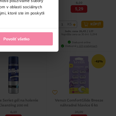
vnosti používame súbory
6,69
6,19
om v oblasti sociálnych
6,29
5,29
mi, ktoré ste im poskytli
+
-
+
KS
KS
KÚPIŤ
KÚPIŤ
Jedn. cena 31,45 / LIT
Jedn. cena 26,45 / LIT
nižšia cena za 30 dní: 6,29 €
Najnižšia cena za 30 dní: 5,29 €
Povoliť všetko
Dostupné online
Dostupné online
Dostupné
v 222 predajniach
Dostupné
v 223 predajniach
-42%
te Series gél na holenie
Venus ComfortGlide Breeze
Cleansing 200 ml
náhradné hlavice 6 ks
6,19
34,99