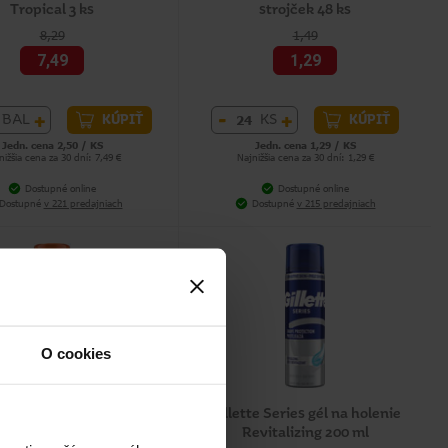
Tropical 3 ks
strojček 48 ks
8,29
1,49
7,49
1,29
+
-
+
BAL
KS
KÚPIŤ
KÚPIŤ
Jedn. cena 2,50 / KS
Jedn. cena 1,29 / KS
nižšia cena za 30 dní: 7,49 €
Najnižšia cena za 30 dní: 1,29 €
Dostupné online
Dostupné online
Dostupné
v 221 predajniach
Dostupné
v 215 predajniach
O cookies
e Fusion5 gél na holenie
Gillette Series gél na holenie
tra Sensitiv 200 ml
Revitalizing 200 ml