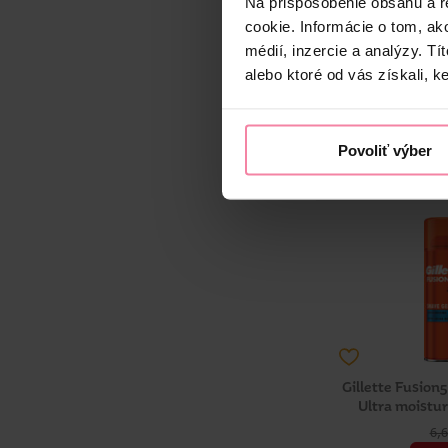
Na prispôsobenie obsahu a r
5,
cookie. Informácie o tom, ak
4,
médií, inzercie a analýzy. Tí
alebo ktoré od vás získali, ke
-
+
BAL
Jedn. cena 
Najnižšia cena za
Povoliť výber
Dostup
Dostupné
v 2
Gillette Fusion5
Ultra moistur
6,