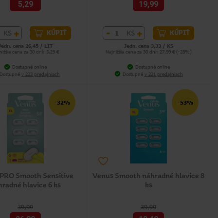
5,29
19,99
+
-
+
KS
KS
KÚPIŤ
KÚPIŤ
Jedn. cena 26,45 / LIT
Jedn. cena 3,33 / KS
nižšia cena za 30 dní: 5,29 €
Najnižšia cena za 30 dní: 27,99 € (-28%)
Dostupné online
Dostupné online
Dostupné
v 223 predajniach
Dostupné
v 221 predajniach
-32%
-53%
PRO Smooth Sensitive
Venus Smooth náhradné hlavice 8
radné hlavice 6 ks
ks
39,99
39,99