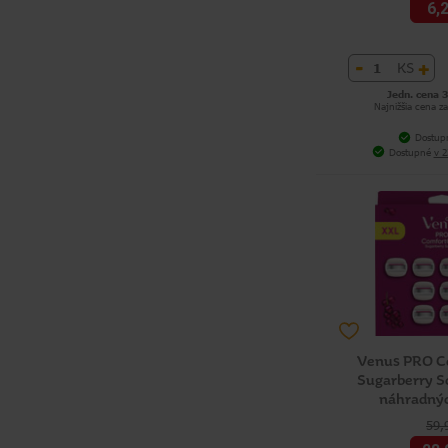
6,
-
+
KS
Jedn. cena 3
Najnižšia cena za
Dostup
Dostupné
v 2
Venus PRO C
Sugarberry S
náhradnýc
59,