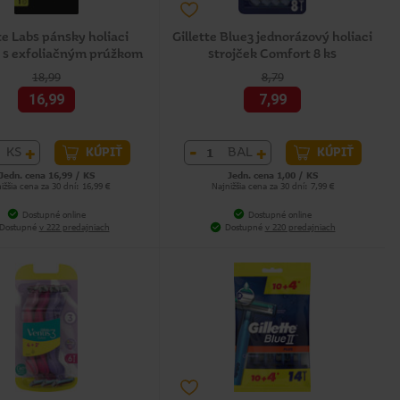
te Labs pánsky holiaci
Gillette Blue3 jednorázový holiaci
k s exfoliačným prúžkom
strojček Comfort 8 ks
18,99
8,79
16,99
7,99
+
-
+
KS
BAL
KÚPIŤ
KÚPIŤ
Jedn. cena 16,99 / KS
Jedn. cena 1,00 / KS
ižšia cena za 30 dní: 16,99 €
Najnižšia cena za 30 dní: 7,99 €
Dostupné online
Dostupné online
Dostupné
v 222 predajniach
Dostupné
v 220 predajniach