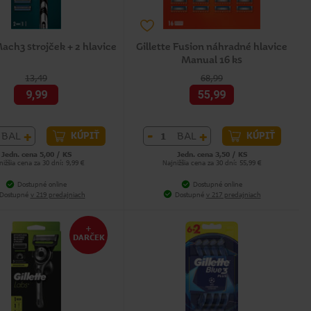
Mach3 strojček + 2 hlavice
Gillette Fusion náhradné hlavice
Manual 16 ks
13,49
68,99
9,99
55,99
+
-
+
BAL
BAL
KÚPIŤ
KÚPIŤ
Jedn. cena 5,00 / KS
Jedn. cena 3,50 / KS
nižšia cena za 30 dní: 9,99 €
Najnižšia cena za 30 dní: 55,99 €
Dostupné online
Dostupné online
Dostupné
v 219 predajniach
Dostupné
v 217 predajniach
+
DARČEK