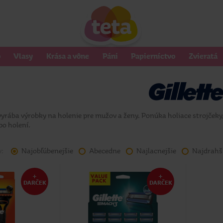
o
Vlasy
Krása a vône
Páni
Papierníctvo
Zvieratá
vyrába výrobky na holenie pre mužov a ženy. Ponúka holiace strojčeky, 
po holení.
v:
Najobľúbenejšie
Abecedne
Najlacnejšie
Najdrahš
+
+
DARČEK
DARČEK