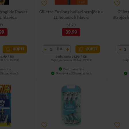
 Proglide Power
Gillette Fusion5 holiaci strojček +
Gillet
 1 hlavica
11 holiacich hlavíc
strojče
99
61,79
99
39,99
-
+
-
BAL
KÚPIŤ
KÚPIŤ
16,99 / KS
Jedn. cena 39,99 / KS
 30 dní: 16,99 €
Najnižšia cena za 30 dní: 39,99 €
Najn
né online
Dostupné online
20 predajniach
Dostupné
v 200 predajniach