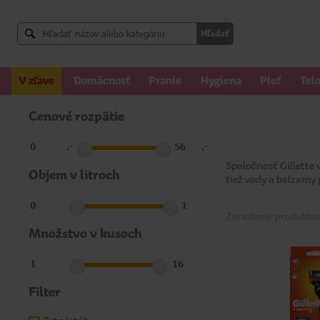
Hľadať
V zľave
Domácnosť
Pranie
Hygiena
Pleť
Tel
Cenové rozpätie
,-
,-
Spoločnosť Gillette 
Objem v litroch
tiež vody a balzamy 
Zoradenie produkto
Množstvo v kusoch
Filter