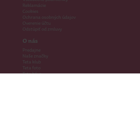
Reklamácie
Cookies
Ochrana osobných údajov
Overenie účtu
Odstúpiť od zmluvy
O nás
Predajne
Naše značky
Teta klub
Teta foto
Teta káva
Pomáhame
Kariéra
Kontakty
Hľadáme priestory
Darčeková karta
Súťaže
SodaStream
Sledujte nás
Facebook