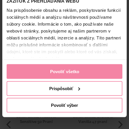
ZÁŽITOK Z PREHLIADANIA WEBU
Na prispôsobenie obsahu a reklám, poskytovanie funkcií
Značka Lenor sa už mnoho rokov stará o Vašu bielizeň.
Široká paleta produktov od aviváží, pracích práškov, gélov
Bezpečnosť a balenie
sociálnych médií a analýzu návštevnosti používame
a kapsúl až po vonné perličky pomáha udržať sviežosť
súbory cookie. Informácie o tom, ako používate naše
vašej bielizne ešte dlho po vypraní. Lenor nielen perfektne
Zloženie
webové stránky, poskytujeme aj našim partnerom v
čistí, ale navyše je aj šetrný k pokožke, a teda skvelý pre
oblasti sociálnych médií, inzercie a analýzy. Títo partneri
deti, alergikov a citlivé typy.
High-contrast mode
môžu príslušné informácie skombinovať s ďalšími
Informácie o výrobcovi
údajmi, ktoré ste im poskytli alebo ktoré od vás získali,
Alternatívne produkty
keď ste používali ich služby.
PaG
Povoliť všetko
Prispôsobiť
Povoliť výber
Lenor aviváž Fresh Air
Lenor aviváž Orchid &
Le
Sensitive 50 Praní
Vanilla 47 praní