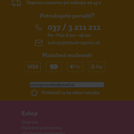
Doprava zadarmo pri nákupe od 49 €
Potrebujete poradiť?
037 / 3 211 211
Po - Pia: 8:00 - 16:00
eshop@tetadrogerie.sk
Platobné možnosti
Prihlásiť sa na odber emailu
Eshop
Doprava
Platobné podmienky
Všeobecné podmienky