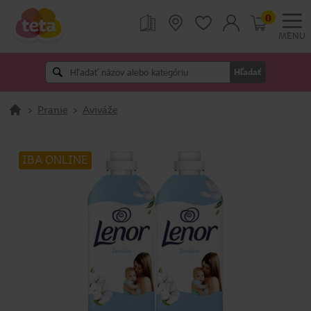
0
MENU
Hľadať
>
Pranie
>
Aviváže
IBA ONLINE