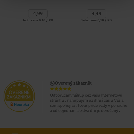
4,
99
4,
49
Jedn. cena 0,10 / PD
Jedn. cena 0,10 / PD
Na
Overený zákazník
Odporúčam nákup cez vašu internetovú
stránku , nakupujem už dlhší čas u Vás a
som spokojná . Tovar príde vždy v poriadku
a od objednania o dva dni je doručený .