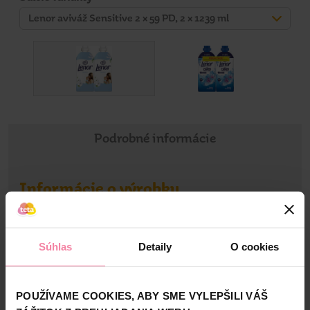
Lenor aviváž Sensitive 2 × 59 PD, 2 × 1239 ml
Podrobné informácie
Informácie o výrobku
Hypoalergénna aviváž Lenor Sensitive poskytuje neutrálnu
vôňu a nebeskú hebkosť. Zloženie je určené na citlivú
pokožku, dermatologicky testované (test vykonaný na
Súhlas
Detaily
O cookies
pokožke v kontakte s vypranou látkou) a certifikované
Európskym centrom pre výskum alergií ECARF.
Zobraziť viac
POUŽÍVAME COOKIES, ABY SME VYLEPŠILI VÁŠ
Informácie o značke