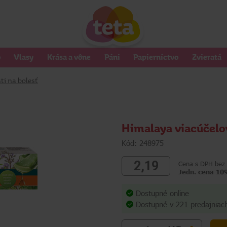
o
Vlasy
Krása a vône
Páni
Papierníctvo
Zvieratá
ti na bolesť
Himalaya viacúčelo
Kód: 248975
2,19
Cena s DPH bez 
Jedn. cena 10
Dostupné online
Dostupné
v 221 predajniac