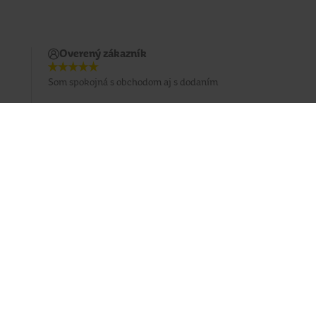
Overený zákazník
Som spokojná s obchodom aj s dodaním
Prihlásiť sa na odber emailu
Sledujte nás
Facebook
Instagram
Youtube
TikTok