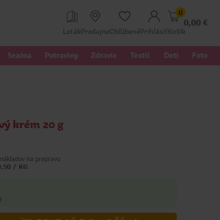
0
0,00
€
Leták
Predajne
Obľúbené
Prihlásiť
Košík
Sezóna
Potraviny
Zdravie
Textil 
Deti
Foto
vý krém 20 g
nákladov na prepravu
9,50 / KG
h