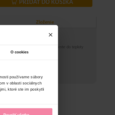
PRIDAŤ DO KOŠÍKA
Zloženie
kladovanie
kladujte na suchom a chladnom mieste do teploty
5°C.
O cookies
vnosti používame súbory
om v oblasti sociálnych
mi, ktoré ste im poskytli
Povoliť všetko