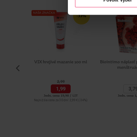
NAŠA ZNAČKA
-33%
VIX hrejivé mazanie 100 ml
Biointimo náplasť p
menštruác
2,
99
1,
99
3,
7
Jedn. cena 19,90 / LIT
Jedn. cena 1
Najnižšia cena za 30 dní: 2,99 €
(-34%)