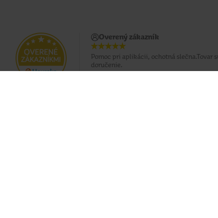
Overený zákazník
Pomoc pri aplikácii, ochotná slečna.Tovar s
doručenie.
Doprava zadarmo pri nákupe od 49 €
Eshop
O nás
Doprava
Predajne
Platobné podmienky
Naše značky
Všeobecné podmienky
Teta klub
Reklamácie
Teta foto
Cookies
Teta káva