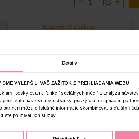
-
+
KS
Bezpečnosť a balenie
S
S
2
Detaily
podráždenú pokožku. Krém upokojuje, chráni a udržiava pokožku v
é má upokojujúce a antibakteriálne vlastnosti. Výťažky z Rubia
né vlastnosti pokožky. Kľúčové zložky: Aloe Vera, Vitex negundo,
 SME VYLEPŠILI VÁŠ ZÁŽITOK Z PREHLIADANIA WEBU
eklám, poskytovanie funkcií sociálnych médií a analýzu návšte
o používate naše webové stránky, poskytujeme aj našim partner
to partneri môžu príslušné informácie skombinovať s ďalšími údaj
ď ste používali ich služby.
Prispôsobiť