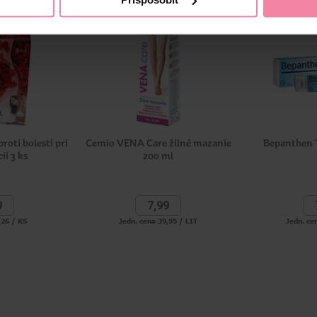
roti bolesti pri
Cemio VENA Care žilné mazanie
Bepanthen T
ii 3 ks
200 ml
9
7,
99
,26 / KS
Jedn. cena 39,95 / LIT
Jedn. ce