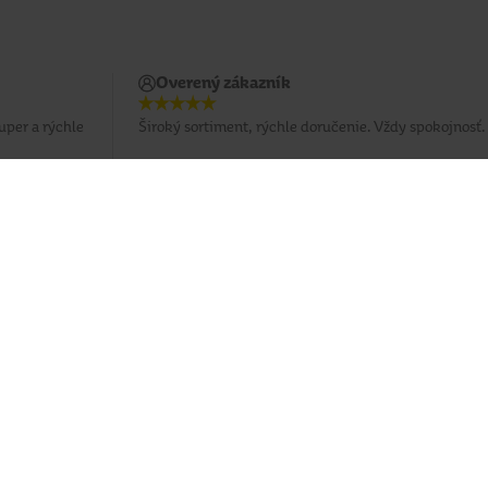
Overený zákazník
uper a rýchle
Široký sortiment, rýchle doručenie. Vždy spokojnosť.
Potrebujete poradiť?
037 / 3 211 211
Po - Pia: 8:00 - 16:00
eshop@tetadrogerie.sk