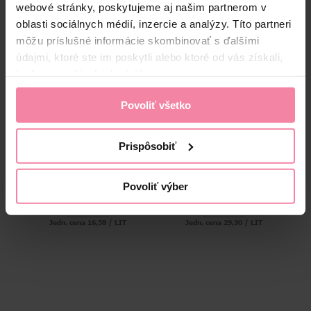
webové stránky, poskytujeme aj našim partnerom v
oblasti sociálnych médií, inzercie a analýzy. Títo partneri
môžu príslušné informácie skombinovať s ďalšími
údajmi, ktoré ste im poskytli alebo ktoré od vás získali,
keď ste používali ich služby.
Povoliť všetko
Prispôsobiť
HG čistič na rúry a grily 500
HG rýchly čistič na nerezové
ml
povrchy 250 ml
Povoliť výber
8,
29
8,
79
Jedn. cena 16,58 / LIT
Jedn. cena 29,30 / LIT