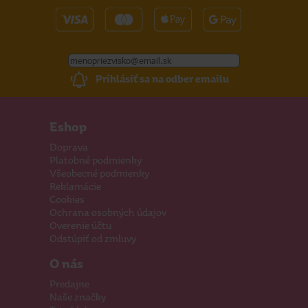
Prihlásiť sa na odber emailu
Eshop
Doprava
Platobné podmienky
Všeobecné podmienky
Reklamácie
Cookies
Ochrana osobných údajov
Overenie účtu
Odstúpiť od zmluvy
O nás
Predajne
Naše značky