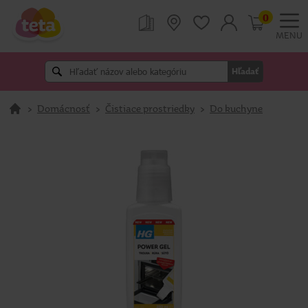
0
MENU
Hľadať
>
Domácnosť
>
Čistiace prostriedky
>
Do kuchyne