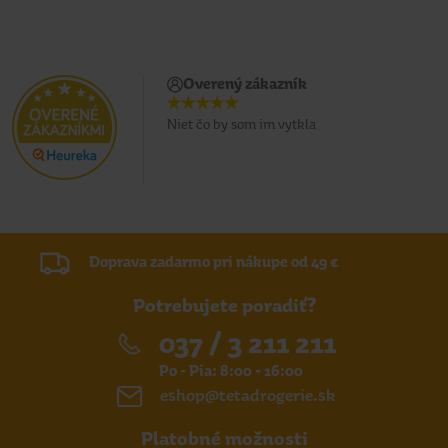
Overený zákazník
Niet čo by som im vytkla
Doprava zadarmo pri nákupe od 49 €
Potrebujete poradiť?
037 / 3 211 211
Po - Pia: 8:00 - 16:00
eshop@tetadrogerie.sk
Platobné možnosti