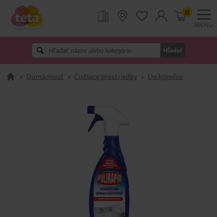
0
MENU
Hľadať
>
Domácnosť
>
Čistiace prostriedky
>
Do kúpeľne