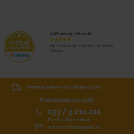
Overený zákazník
Oplatí sa doplniť zásoby s donáškou
zdarma.
Doprava zadarmo pri nákupe od 49 €
Potrebujete poradiť?
037 / 3 211 211
Po - Pia: 8:00 - 16:00
eshop@tetadrogerie.sk