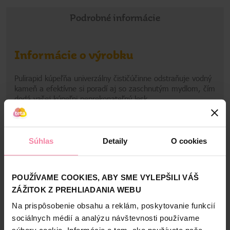
Podrobné informácie
Informácie o výrobku
Pulirapid kúpeľňa univerzálny čističúčinne odstraňuje vodný
kameň a efektívne si poradí aj so zaschnutým mydlom, čím
dodá vašej kúpeľni neprekonateľný lesk.
Informácie o výrobcovi
Zobraziť viac
Súhlas
Detaily
O cookies
BOL
Bezpečnosť a balenie
POUŽÍVAME COOKIES, ABY SME VYLEPŠILI VÁŠ
ZÁŽITOK Z PREHLIADANIA WEBU
Zloženie
Na prispôsobenie obsahu a reklám, poskytovanie funkcií
High-contrast mode
sociálnych médií a analýzu návštevnosti používame