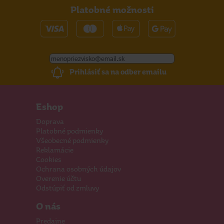
Platobné možnosti
Prihlásiť sa na odber emailu
Eshop
Doprava
Platobné podmienky
Všeobecné podmienky
Reklamácie
Cookies
Ochrana osobných údajov
Overenie účtu
Odstúpiť od zmluvy
O nás
Predajne