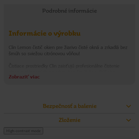
Podrobné informácie
Informácie o výrobku
Clin Lemon čistič okien pre žiarivo čisté okná a zrkadlá bez
šmúh so sviežou citrónovou vôňou!
Čistiace prostriedky Clin zaisťujú profesionálne čistenie
okien a sklenených povrchov bez šmúh bez ďalšieho
Zobraziť viac
leštenia! Nová receptúra Clin s prírodnou zložkou bioalkohol
odstraňuje nečistoty a špinu, a tak dokonale čistí sklenené
Informácie o výrobcovi
povrchy a zaisťuje dlhotrvajúci lesk okien a zrkadiel bez
šmúh. Účinná receptúra All in 1 zaisťuje dokonalú čistotu,
HEN
lesk bez šmúh a ochranu proti vode a nečistotám, takže
Bezpečnosť a balenie
povrchy zostávajú dlhšie čisté.
Zloženie
Výhody produktu:
- Poskytuje lesk bez šmúh
High-contrast mode
- Bezchybne čistí nečistoty a špinu