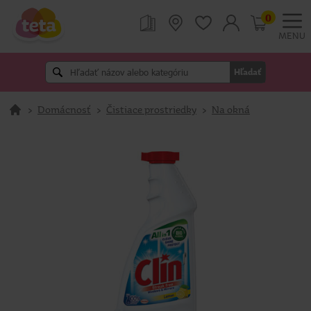
0
MENU
Hľadať
>
Domácnosť
>
Čistiace prostriedky
>
Na okná