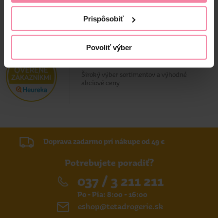
Prispôsobiť
Povoliť výber
Overený zákazník
Široký výber sortimentov a výhodné
akciové ceny
Doprava zadarmo pri nákupe od 49 €
Potrebujete poradiť?
037 / 3 211 211
Po - Pia: 8:00 - 16:00
eshop@tetadrogerie.sk