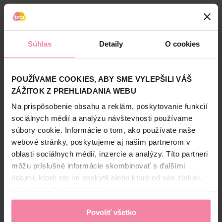
- Ochrana sklenených povrchov proti vode a nečistotám
Alternatívne produkty
- Svieža citrónová vôňa
- Náhradná náplň minimalizuje množstvo odpadu
- Fľaša vyrobená zo 100% recyklovaného plastu
Súhlas
Detaily
O cookies
POUŽÍVAME COOKIES, ABY SME VYLEPŠILI VÁŠ
ZÁŽITOK Z PREHLIADANIA WEBU
Na prispôsobenie obsahu a reklám, poskytovanie funkcií
sociálnych médií a analýzu návštevnosti používame
Clin čistiaci prostriedok na
Cif univerzálny sprej Okná &
HG 
okná Windows & Glass
sklo 500 ml
súbory cookie. Informácie o tom, ako používate naše
Lemon 500 ml
webové stránky, poskytujeme aj našim partnerom v
oblasti sociálnych médií, inzercie a analýzy. Títo partneri
3,
39
3,
19
môžu príslušné informácie skombinovať s ďalšími
Jedn. cena 6,78 / LIT
Jedn. cena 6,38 / LIT
údajmi, ktoré ste im poskytli alebo ktoré od vás získali,
keď ste používali ich služby.
Povoliť všetko