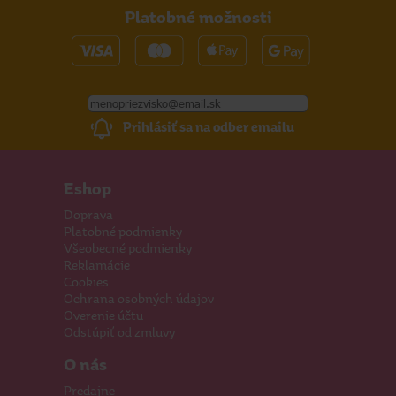
Platobné možnosti
Prihlásiť sa na odber emailu
Eshop
Doprava
Platobné podmienky
Všeobecné podmienky
Reklamácie
Cookies
Ochrana osobných údajov
Overenie účtu
Odstúpiť od zmluvy
O nás
Predajne