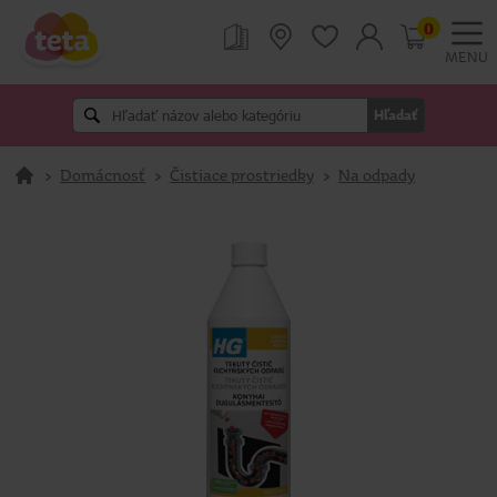
0
MENU
Hľadať
>
Domácnosť
>
Čistiace prostriedky
>
Na odpady