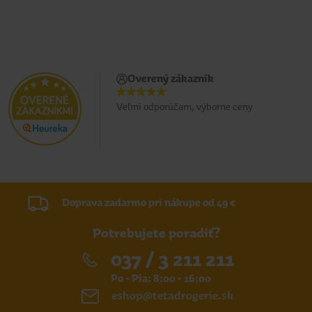
Overený zákazník
Veľmi odporúčam, výborne ceny
Doprava zadarmo pri nákupe od 49 €
Potrebujete poradiť?
037 / 3 211 211
Po - Pia: 8:00 - 16:00
eshop@tetadrogerie.sk