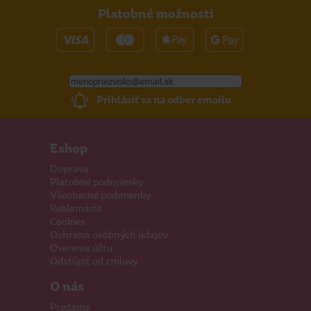
Platobné možnosti
Prihlásiť sa na odber emailu
Eshop
Doprava
Platobné podmienky
Všeobecné podmienky
Reklamácie
Cookies
Ochrana osobných údajov
Overenie účtu
Odstúpiť od zmluvy
O nás
Predajne