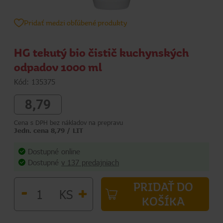
Pridať medzi obľúbené produkty
HG tekutý bio čistič kuchynských
odpadov 1000 ml
Kód: 135375
8,79
Cena s DPH bez nákladov na prepravu
Jedn. cena 8,79 / LIT
Dostupné online
Dostupné
v 137 predajniach
PRIDAŤ DO
-
+
KS
KOŠÍKA