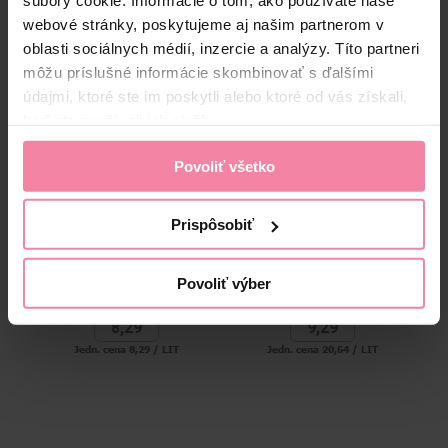
MOP
súbory cookie. Informácie o tom, ako používate naše
Alternatívne produkty
webové stránky, poskytujeme aj našim partnerom v
oblasti sociálnych médií, inzercie a analýzy. Títo partneri
môžu príslušné informácie skombinovať s ďalšími
údajmi, ktoré ste im poskytli alebo ktoré od vás získali,
keď ste používali ich služby.
Povoliť všetko
Prispôsobiť
HG gélový čistič odpadov
HG čistič odpadov
1000 ml
upchatých vlasmi 450 ml
Povoliť výber
8,
29
9,
29
Jedn. cena 8,29 / LIT
Jedn. cena 20,64 / LIT