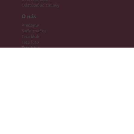
Odstúpiť od zmluvy
O nás
Predajne
Naše značky
Teta klub
Teta foto
Teta káva
Pomáhame
Kariéra
Kontakty
Hľadáme priestory
Darčeková karta
Súťaže
SodaStream
Sledujte nás
Facebook
Instagram
Youtube
TikTok