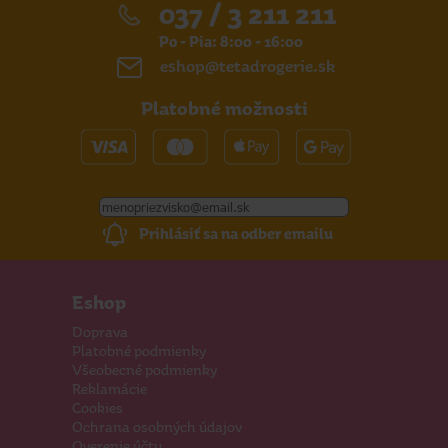
037 / 3 211 211
Po - Pia: 8:00 - 16:00
eshop@tetadrogerie.sk
Platobné možnosti
Prihlásiť sa na odber emailu
Eshop
Doprava
Platobné podmienky
Všeobecné podmienky
Reklamácie
Cookies
Ochrana osobných údajov
Overenie účtu