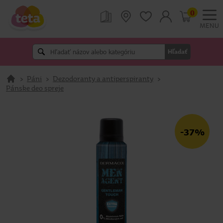
0
MENU
Hľadať
>
Páni
>
Dezodoranty a antiperspiranty
>
Pánske deo spreje
-37%