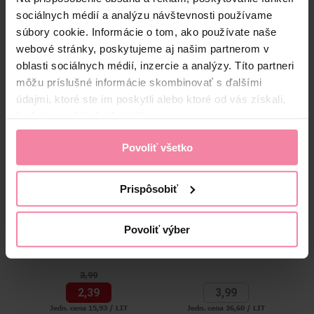
sociálnych médií a analýzu návštevnosti používame
Zloženie
súbory cookie. Informácie o tom, ako používate naše
High-contrast mode
webové stránky, poskytujeme aj našim partnerom v
oblasti sociálnych médií, inzercie a analýzy. Títo partneri
Alternatívne produkty
môžu príslušné informácie skombinovať s ďalšími
údajmi, ktoré ste im poskytli alebo ktoré od vás získali,
keď ste používali ich služby.
-40%
Povoliť všetko
Prispôsobiť
Povoliť výber
Axe dezodorant 150 ml Dark
STR8 dezodorant FR34K 150
Re
Temptation
ml
3,
99
2,
39
3,
99
Jedn. cena 15,93 / LIT
Jedn. cena 26,60 / LIT