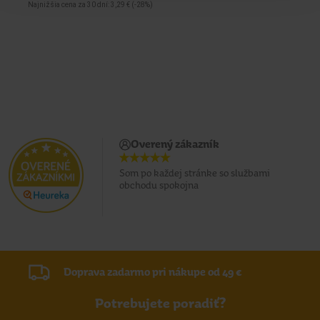
Najnižšia cena za 30 dní: 3,29 €
(-28%)
Naj
Overený zákazník
Som po každej stránke so službami
obchodu spokojna
Doprava zadarmo pri nákupe od 49 €
Potrebujete poradiť?