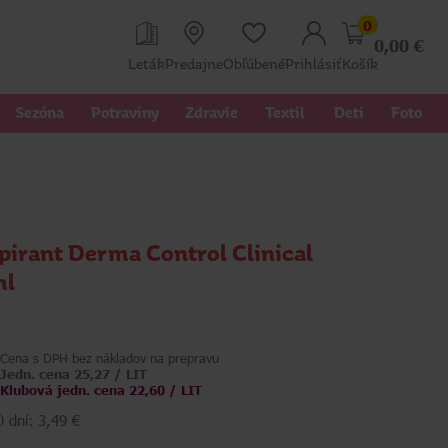
0
0,00
€
Leták
Predajne
Obľúbené
Prihlásiť
Košík
Sezóna
Potraviny
Zdravie
Textil 
Deti
Foto
pirant Derma Control Clinical
ml
Cena s DPH bez nákladov na prepravu
Jedn. cena 25,27 / LIT
Klubová jedn. cena 22,60 / LIT
 dní: 3,49 €