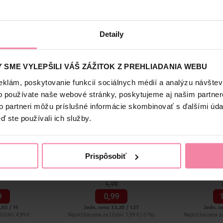
u viac ako 100 rokov. Vo svojom portfóliu má viac ako len ikonický m
obky vhodné pre bábätká.
Detaily
 SME VYLEPŠILI VÁŠ ZÁŽITOK Z PREHLIADANIA WEBU
-50%
eklám, poskytovanie funkcií sociálnych médií a analýzu návšte
o používate naše webové stránky, poskytujeme aj našim partner
to partneri môžu príslušné informácie skombinovať s ďalšími údaj
ď ste používali ich služby.
pier 3-vrstvový
Colgate zubná pasta Cavity
Persil prací 
Prispôsobiť
 ks
Protection 75 ml
1,
99
9
0,
99
,02 / M
Jedn. cena 13,20 / LIT
Jedn. c
30 dní: 4,99 €
Najnižšia cena za 30 dní: 1,99 €
(-51%)
Najnižšia cena za