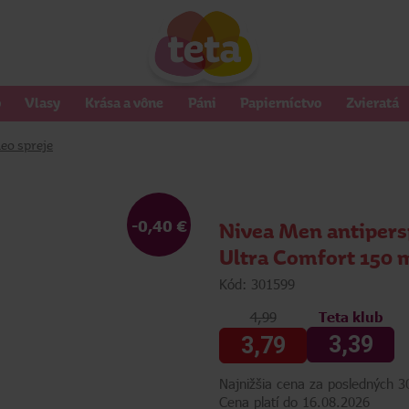
o
Vlasy
Krása a vône
Páni
Papierníctvo
Zvieratá
eo spreje
-0,40 €
Nivea Men antipers
Ultra Comfort 150 
Kód: 301599
4,99
Teta klub
3,39
3,79
Najnižšia cena za posledných 30
Cena platí do 16.08.2026