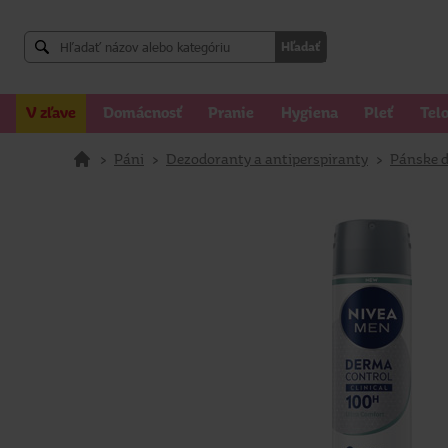
Hľadať
V zľave
Domácnosť
Pranie
Hygiena
Pleť
Tel
>
Páni
>
Dezodoranty a antiperspiranty
>
Pánske d