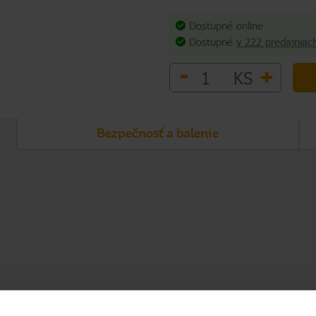
Dostupné online
Dostupné
v 222 predajniac
-
+
KS
Bezpečnosť a balenie