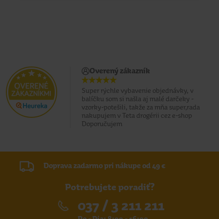
Overený zákazník
Super rýchle vybavenie objednávky, v
balíčku som si našla aj malé darčeky -
vzorky-potešili, takže za mňa super,rada
nakupujem v Teta drogérii cez e-shop
Doporučujem
Doprava zadarmo pri nákupe od 49 €
Potrebujete poradiť?
037 / 3 211 211