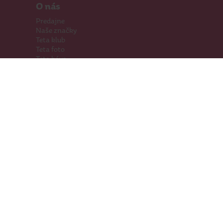
O nás
Predajne
Naše značky
Teta klub
Teta foto
Teta káva
Pomáhame
Kariéra
Kontakty
Hľadáme priestory
Darčeková karta
Súťaže
SodaStream
Sledujte nás
Facebook
Instagram
Youtube
TikTok