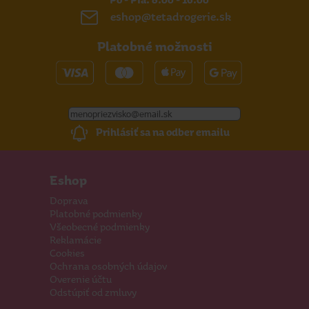
Po - Pia: 8:00 - 16:00
eshop@tetadrogerie.sk
Platobné možnosti
Prihlásiť sa na odber emailu
Eshop
Doprava
Platobné podmienky
Všeobecné podmienky
Reklamácie
Cookies
Ochrana osobných údajov
Overenie účtu
Odstúpiť od zmluvy