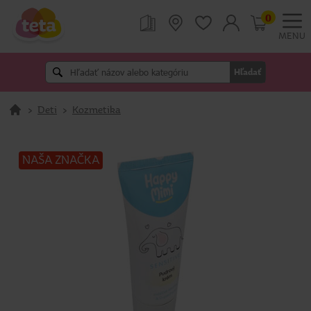
0
MENU
Hľadať
>
Deti
>
Kozmetika
NAŠA ZNAČKA