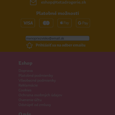
eshop@tetadrogerie.sk
Platobné možnosti
Prihlásiť sa na odber emailu
Eshop
Doprava
Platobné podmienky
Všeobecné podmienky
Reklamácie
Cookies
Ochrana osobných údajov
Overenie účtu
Odstúpiť od zmluvy
O nás