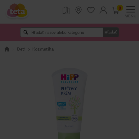
0
MENU
Hľadať
>
Deti
>
Kozmetika