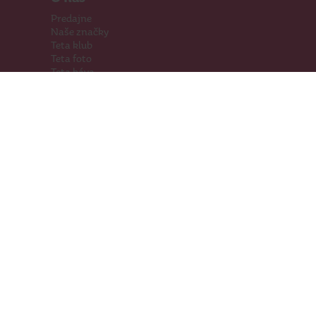
Predajne
Naše značky
Teta klub
Teta foto
Teta káva
Pomáhame
Kariéra
Kontakty
Hľadáme priestory
Darčeková karta
Súťaže
SodaStream
Sledujte nás
Facebook
Instagram
Youtube
TikTok
Prevádzkovateľ