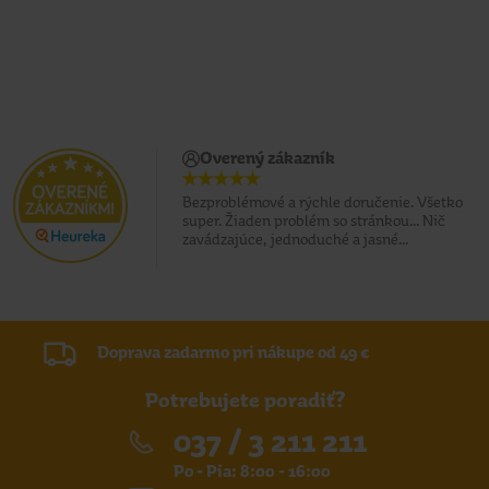
Overený zákazník
Bezproblémové a rýchle doručenie. Všetko
super. Žiaden problém so stránkou... Nič
zavádzajúce, jednoduché a jasné...
Doprava zadarmo pri nákupe od 49 €
Potrebujete poradiť?
037 / 3 211 211
Po - Pia: 8:00 - 16:00