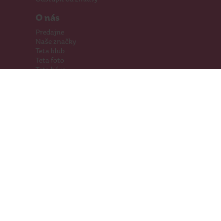
O nás
Predajne
Naše značky
Teta klub
Teta foto
Teta káva
Pomáhame
Kariéra
Kontakty
Hľadáme priestory
Darčeková karta
Súťaže
SodaStream
Sledujte nás
Facebook
Instagram
Youtube
TikTok