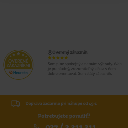
Overený zákazník
Som plne spokojný a nemám výhrady. Web
je prehľadný, zrozumiteľný, dá sa v ňom
dobre orientovať. Som stály zákazník.
Doprava zadarmo pri nákupe od 49 €
Potrebujete poradiť?
037 / 3 211 211