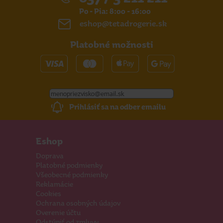
Po - Pia: 8:00 - 16:00
eshop@tetadrogerie.sk
Platobné možnosti
Prihlásiť sa na odber emailu
Eshop
Doprava
Platobné podmienky
Všeobecné podmienky
Reklamácie
Cookies
Ochrana osobných údajov
Overenie účtu
Odstúpiť od zmluvy