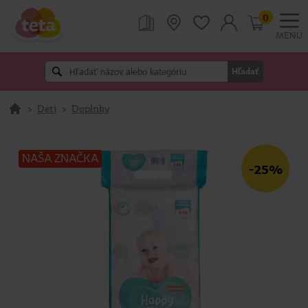
0
MENU
Hľadať
>
Deti
>
Doplnky
NAŠA ZNAČKA
-25%