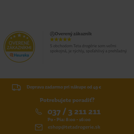
Overený zákazník
S obchodom Teta drogérie som veľmi
spokojná, je rýchly, spoľahlivý a prehľadný
Doprava zadarmo pri nákupe od 49 €
Potrebujete poradiť?
037 / 3 211 211
Po - Pia: 8:00 - 16:00
eshop@tetadrogerie.sk