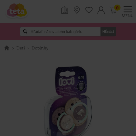
0
MENU
Hľadať
>
Deti
>
Doplnky