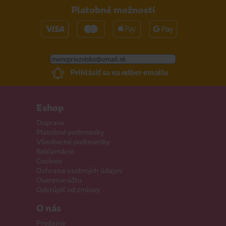
Platobné možnosti
Prihlásiť sa na odber emailu
Eshop
Doprava
Platobné podmienky
Všeobecné podmienky
Reklamácie
Cookies
Ochrana osobných údajov
Overenie účtu
Odstúpiť od zmluvy
O nás
Predajne