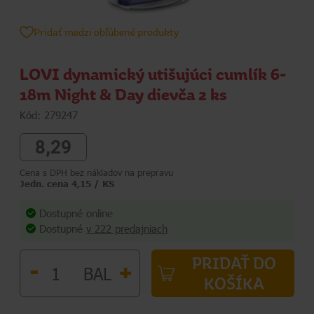
Pridať medzi obľúbené produkty
LOVI dynamický utišujúci cumlík 6-
18m Night & Day dievča 2 ks
Kód: 279247
8,29
Cena s DPH bez nákladov na prepravu
Jedn. cena 4,15 / KS
Dostupné online
Dostupné
v 222 predajniach
PRIDAŤ DO
-
+
BAL
KOŠÍKA