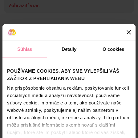
Zobraziť viac
Informácie o výrobcovi
MaK
Bezpečnosť a balenie
Zloženie
Súhlas
Detaily
O cookies
High-contrast mode
POUŽÍVAME COOKIES, ABY SME VYLEPŠILI VÁŠ
Alternatívne produkty
ZÁŽITOK Z PREHLIADANIA WEBU
Na prispôsobenie obsahu a reklám, poskytovanie funkcií
NAŠA ZNAČKA
sociálnych médií a analýzu návštevnosti používame
súbory cookie. Informácie o tom, ako používate naše
webové stránky, poskytujeme aj našim partnerom v
oblasti sociálnych médií, inzercie a analýzy. Títo partneri
môžu príslušné informácie skombinovať s ďalšími
údajmi, ktoré ste im poskytli alebo ktoré od vás získali,