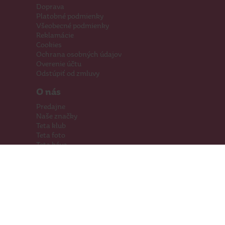
Doprava
Platobné podmienky
Všeobecné podmienky
Reklamácie
Cookies
Ochrana osobných údajov
Overenie účtu
Odstúpiť od zmluvy
O nás
Predajne
Naše značky
Teta klub
Teta foto
Teta káva
Pomáhame
Kariéra
Kontakty
Hľadáme priestory
Darčeková karta
Súťaže
SodaStream