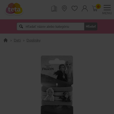
0
MENU
Hľadať
>
Deti
>
Doplnky