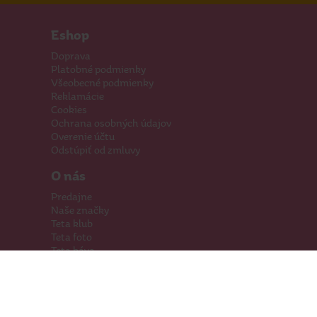
Eshop
Doprava
Platobné podmienky
Všeobecné podmienky
Reklamácie
Cookies
Ochrana osobných údajov
Overenie účtu
Odstúpiť od zmluvy
O nás
Predajne
Naše značky
Teta klub
Teta foto
Teta káva
Pomáhame
Kariéra
Kontakty
Hľadáme priestory