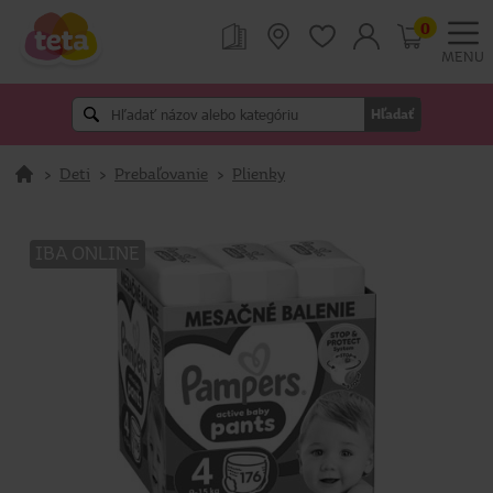
0
MENU
Hľadať
>
Deti
>
Prebaľovanie
>
Plienky
IBA ONLINE