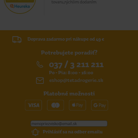
tovaru,rýchlim dodaním
Doprava zadarmo pri nákupe od 49 €
Potrebujete poradiť?
037 / 3 211 211
Po - Pia: 8:00 - 16:00
eshop@tetadrogerie.sk
Platobné možnosti
Prihlásiť sa na odber emailu