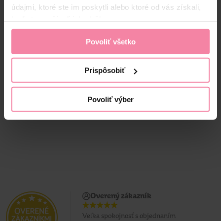
údajmi, ktoré ste im poskytli alebo ktoré od vás získali,
keď ste používali ich služby.
Tip Line kozmetické
Allnature Perkarbonát
Povoliť všetko
tampóny 150 ks
sodný 1000 g
4,
79
Prispôsobiť
1,
59
3,
89
Jedn. cena 0,01 / KS
Jedn. cena 3,89 / KG
Povoliť výber
Najnižšia cena za 30 dní: 3,89 €
Overený zákazník
Veľka spokojnosť s objednaním