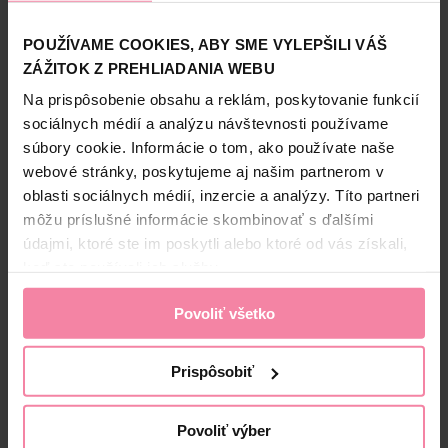
Tip Line kozmetické
Tip Line vatové tyčinky
tampóny 150 ks
Bambus v sáčku 200 ks
POUŽÍVAME COOKIES, ABY SME VYLEPŠILI VÁŠ
ZÁŽITOK Z PREHLIADANIA WEBU
1,
59
1,
19
Na prispôsobenie obsahu a reklám, poskytovanie funkcií
Jedn. cena 0,01 / KS
Jedn. cena 0,01 / KS
sociálnych médií a analýzu návštevnosti používame
súbory cookie. Informácie o tom, ako používate naše
webové stránky, poskytujeme aj našim partnerom v
oblasti sociálnych médií, inzercie a analýzy. Títo partneri
môžu príslušné informácie skombinovať s ďalšími
údajmi, ktoré ste im poskytli alebo ktoré od vás získali,
keď ste používali ich služby.
Povoliť všetko
Overený zákazník
Prispôsobiť
maximálna spokojnosť
Povoliť výber