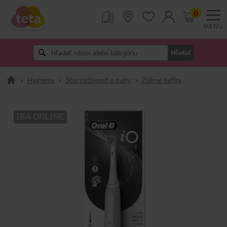
0
MENU
Hľadať
>
Hygiena
>
Starostlivosť o zuby
>
Zubné kefky
IBA ONLINE