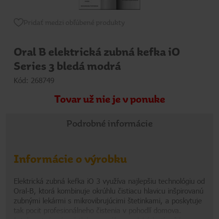
Pridať medzi obľúbené produkty
Oral B elektrická zubná kefka iO
Series 3 bledá modrá
Kód: 268749
Tovar už nie je v ponuke
Podrobné informácie
Informácie o výrobku
Elektrická zubná kefka iO 3 využíva najlepšiu technológiu od
Oral-B, ktorá kombinuje okrúhlu čistiacu hlavicu inšpirovanú
zubnými lekármi s mikrovibrujúcimi štetinkami, a poskytuje
tak pocit profesionálneho čistenia v pohodlí domova.