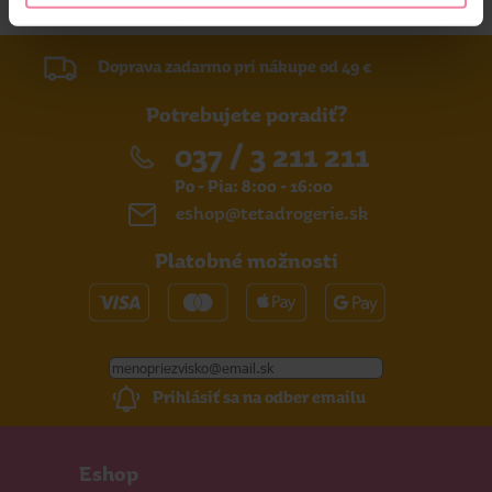
Doprava zadarmo pri nákupe od 49 €
Potrebujete poradiť?
037 / 3 211 211
Po - Pia: 8:00 - 16:00
eshop@tetadrogerie.sk
Platobné možnosti
Prihlásiť sa na odber emailu
Eshop