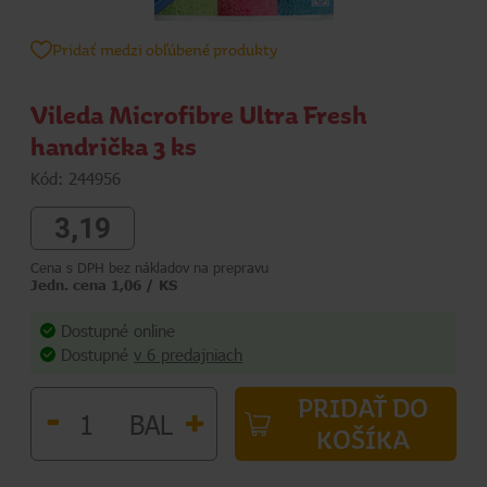
Pridať medzi obľúbené produkty
Vileda Microfibre Ultra Fresh
handrička 3 ks
Kód: 244956
3,19
Cena s DPH bez nákladov na prepravu
Jedn. cena 1,06 / KS
Dostupné online
Dostupné
v 6 predajniach
PRIDAŤ DO
-
+
BAL
KOŠÍKA