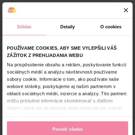
Alternatívne produkty
NOVINKA
Súhlas
Detaily
O cookies
-27%
POUŽÍVAME COOKIES, ABY SME VYLEPŠILI VÁŠ
ZÁŽITOK Z PREHLIADANIA WEBU
Na prispôsobenie obsahu a reklám, poskytovanie funkcií
sociálnych médií a analýzu návštevnosti používame
Vileda Proclean microfibre
Vileda Actifibre PRO
Q-
2 + 1 ks
mikrohandrička na okná 1
súbory cookie. Informácie o tom, ako používate naše
ks
webové stránky, poskytujeme aj našim partnerom v
3,
59
oblasti sociálnych médií, inzercie a analýzy. Títo partneri
3,
49
2,
59
môžu príslušné informácie skombinovať s ďalšími
Jedn. cena 1,75 / KS
Jedn. cena 2,59 / KS
údajmi, ktoré ste im poskytli alebo ktoré od vás získali,
Najnižšia cena za 30 dní: 2,59 €
(0%)
keď ste používali ich služby.
Povoliť všetko