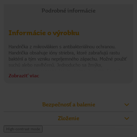
Podrobné informácie
Informácie o výrobku
Handrička z mikrovlákien s antibakteriálnou ochranou.
Handrička obsahuje ióny striebra, ktoré zabraňujú rastu
baktérií a tým vzniku nepríjemného zápachu. Možné použiť
suchú alebo navlhčenú. Jednoducho sa žmýka,
nepoškriabe, nezanechá šmuhy. Schne 2x rýchlejšie než
Zobraziť viac
bavlna, vynikajúca savosť. Zostáva dlhšie hygienicky čistá,
garantovaný lesk a čistota. Tento materiál nevyžaduje
Informácie o výrobcovi
použitie chemických prostriedkov. Vykazuje veľmi vysokú
životnosť. Ľahko sa udržuje - je možné ju opakovane prať
VIL
v práčke. Rozmery handričky: 30x30 cm. Zloženie: 80 %
Bezpečnosť a balenie
polyester, 20 % polyamid. Balenie 2+1ks.
Zloženie
High-contrast mode