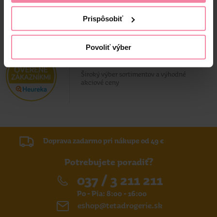
Prispôsobiť
Povoliť výber
Overený zákazník
Široký výber sortimentov a výhodné
akciové ceny
Doprava zadarmo pri nákupe od 49 €
Potrebujete poradiť?
037 / 3 211 211
Po - Pia: 8:00 - 16:00
eshop@tetadrogerie.sk