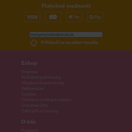
Platobné možnosti
Prihlásiť sa na odber emailu
Eshop
Doprava
Platobné podmienky
Všeobecné podmienky
Reklamácie
Cookies
Ochrana osobných údajov
Overenie účtu
Odstúpiť od zmluvy
O nás
Predajne