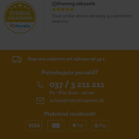
Overený zákazník
Tovar prišiel skvele zabalený aj s darčekmi
zadarmo.
Doprava zadarmo pri nákupe od 49 €
Potrebujete poradiť?
037 / 3 211 211
Po - Pia: 8:00 - 16:00
eshop@tetadrogerie.sk
Platobné možnosti