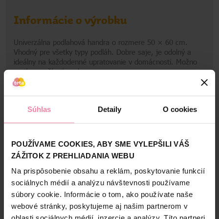
Informácie o výrobku
Univerzálna podlahová handra o rozmere 50 × 60 cm.
Vhodný pre všetky typy podláh. Dobre saje, je odolný a
ideálny na každodenné upratovanie v domácnosti. Možno
prať a používať opakovane.
Súhlas
Detaily
O cookies
Bezpečnosť a balenie
Zloženie
POUŽÍVAME COOKIES, ABY SME VYLEPŠILI VÁŠ
ZÁŽITOK Z PREHLIADANIA WEBU
High-contrast mode
Na prispôsobenie obsahu a reklám, poskytovanie funkcií
Alternatívne produkty
sociálnych médií a analýzu návštevnosti používame
súbory cookie. Informácie o tom, ako používate naše
webové stránky, poskytujeme aj našim partnerom v
NAŠA ZNAČKA
NAŠA ZNAČKA
-23%
oblasti sociálnych médií, inzercie a analýzy. Títo partneri