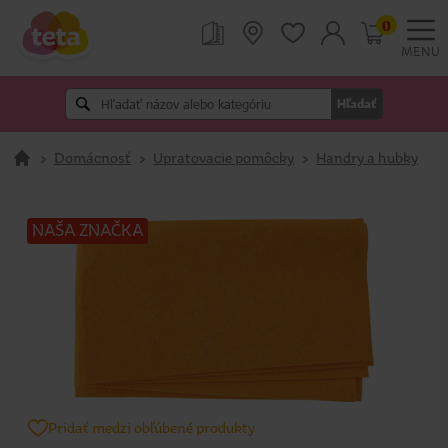
0
MENU
Hľadať
>
Domácnosť
>
Upratovacie pomôcky
>
Handry a hubky
NAŠA ZNAČKA
Pridať medzi obľúbené produkty