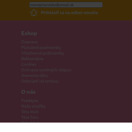
Prihlásiť sa na odber emailu
Eshop
Doprava
Platobné podmienky
Všeobecné podmienky
Reklamácie
Cookies
Ochrana osobných údajov
Overenie účtu
Odstúpiť od zmluvy
O nás
Predajne
Naše značky
Teta klub
Teta foto
Teta káva
Pomáhame