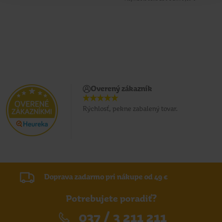
Overený zákazník
Rýchlosť, pekne zabalený tovar.
Doprava zadarmo pri nákupe od 49 €
Potrebujete poradiť?
037 / 3 211 211