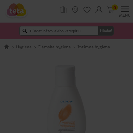
0
MENU
Hľadať
>
Hygiena
>
Dámska hygiena
>
Intímna hygiena