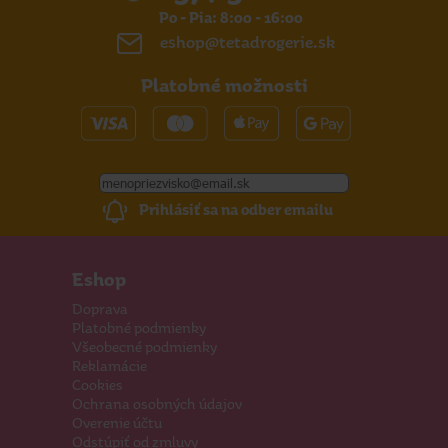
Po - Pia: 8:00 - 16:00
eshop@tetadrogerie.sk
Platobné možnosti
Prihlásiť sa na odber emailu
Eshop
Doprava
Platobné podmienky
Všeobecné podmienky
Reklamácie
Cookies
Ochrana osobných údajov
Overenie účtu
Odstúpiť od zmluvy