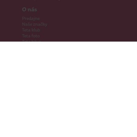
O nás
Predajne
Naše značky
Teta klub
Teta foto
Teta káva
Pomáhame
Kariéra
Kontakty
Hľadáme priestory
Darčeková karta
Súťaže
SodaStream
Sledujte nás
Facebook
Instagram
Youtube
TikTok