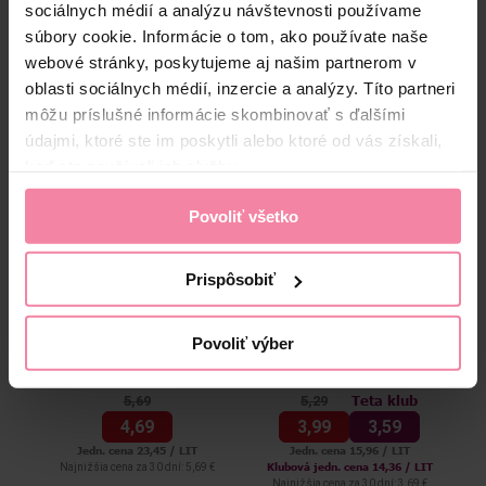
OAM
Zloženie
sociálnych médií a analýzu návštevnosti používame
súbory cookie. Informácie o tom, ako používate naše
High-contrast mode
webové stránky, poskytujeme aj našim partnerom v
oblasti sociálnych médií, inzercie a analýzy. Títo partneri
Alternatívne produkty
môžu príslušné informácie skombinovať s ďalšími
údajmi, ktoré ste im poskytli alebo ktoré od vás získali,
keď ste používali ich služby.
-0,40 €
Povoliť všetko
Prispôsobiť
Lactacyd Retail intímna
Nivea emulzia na intímnu
Zi
Povoliť výber
umývacia emulzia Femina
hygienu Sensitive 250 ml
200 ml
Teta klub
5,
69
5,
29
4,
69
3,
99
3,
59
Jedn. cena 23,45 / LIT
Jedn. cena 15,96 / LIT
Klubová jedn. cena 14,36 / LIT
Najnižšia cena za 30 dní: 5,69 €
Naj
Najnižšia cena za 30 dní: 3,69 €