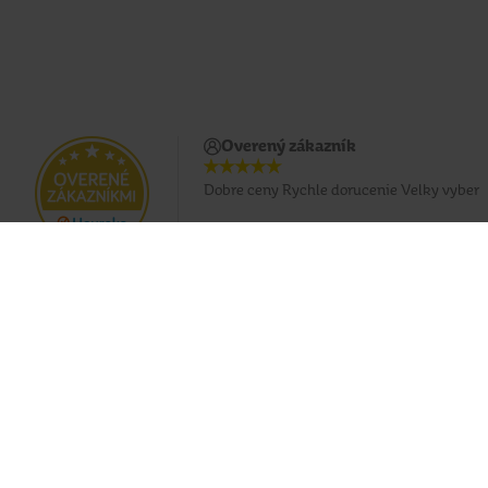
Overený zákazník
Dobre ceny Rychle dorucenie Velky vyber
Doprava zadarmo pri nákupe od 49 €
Eshop
O nás
Doprava
Predajne
Platobné podmienky
Naše značky