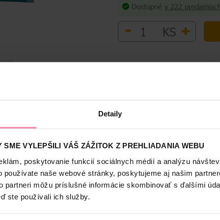
Dostupné
v 222 predajniac
-
+
KS
Bezpečnosť a balenie
Detaily
ačky všetkých plemien, hovädzia a kuracia príchuť, bez konzervant
 SME VYLEPŠILI VÁŠ ZÁŽITOK Z PREHLIADANIA WEBU
eklám, poskytovanie funkcií sociálnych médií a analýzu návšte
o používate naše webové stránky, poskytujeme aj našim partner
to partneri môžu príslušné informácie skombinovať s ďalšími údaj
ď ste používali ich služby.