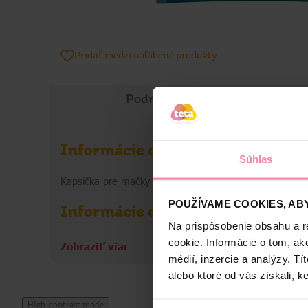
Pridať medzi obľúbené produkty
Podrobné informácie
Informácie o výrobku
Súhlas
Kapsička pre mačky – určená pre kastrované dospelé m
POUŽÍVAME COOKIES, ABY
Informácie o výrobcovi
Na prispôsobenie obsahu a r
NEP
cookie. Informácie o tom, ak
Zobraziť viac
médií, inzercie a analýzy. Tí
alebo ktoré od vás získali, ke
High-contrast mode