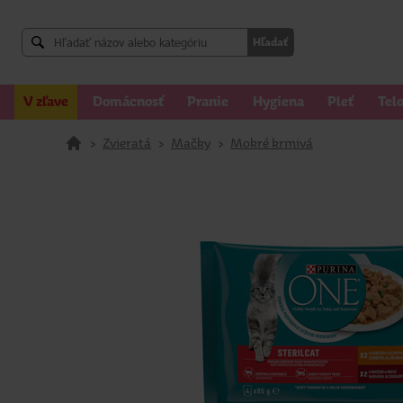
Hľadať
V zľave
Domácnosť
Pranie
Hygiena
Pleť
Tel
>
Zvieratá
>
Mačky
>
Mokré krmivá