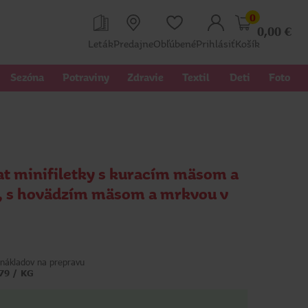
0
0,00
€
Leták
Predajne
Obľúbené
Prihlásiť
Košík
Sezóna
Potraviny
Zdravie
Textil 
Deti
Foto
at minifiletky s kuracím mäsom a
, s hovädzím mäsom a mrkvou v
nákladov na prepravu
,79 / KG