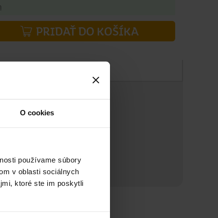
h
PRIDAŤ DO KOŠÍKA
Zloženie
O cookies
ov
vnosti používame súbory
om v oblasti sociálnych
mi, ktoré ste im poskytli