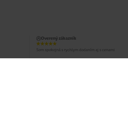
Overený zákazník
Som spokojná s rychlym dodaním aj s cenami
Potrebujete poradiť?
037 / 3 211 211