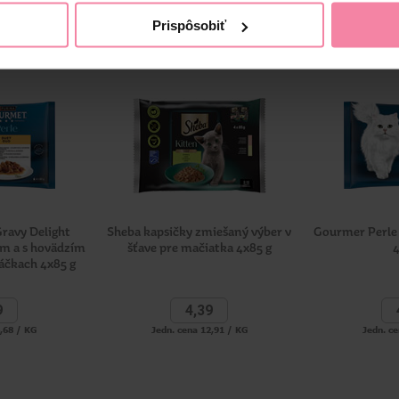
Prispôsobiť
ravy Delight
Sheba kapsičky zmiešaný výber v
Gourmer Perle 
om a s hovädzím
šťave pre mačiatka 4x85 g
4
áčkach 4x85 g
9
4,
39
4,68 / KG
Jedn. cena 12,91 / KG
Jedn. ce