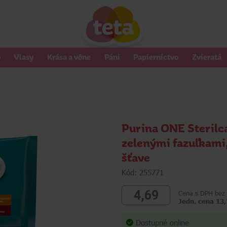
o
Vlasy
Krása a vône
Páni
Papierníctvo
Zvieratá
Purina ONE Sterilc
zelenými fazuľkami
šťave
Kód: 255771
4,69
Cena s DPH bez 
Jedn. cena 13
Dostupné online