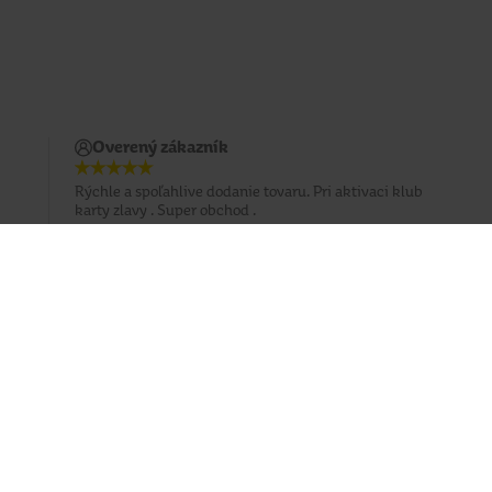
Overený zákazník
Rýchle a spoľahlive dodanie tovaru. Pri aktivaci klub
karty zlavy . Super obchod .
Prihlásiť sa na odber emailu
Sledujte nás
Facebook
Instagram