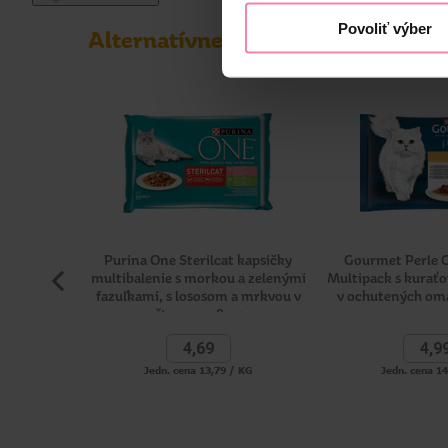
Povoliť výber
Alternatívne produkty
Purina One Sterilcat kapsičky
Gourmet Perle G
multibalenie s morkou a zelenými
Multipack s kurať
fazuľkami, s lososom a mrkvou v
v ochutených om
štave, 4 x 85 g
4,
69
4,
9
Jedn. cena 13,79 / KG
Jedn. cena 1