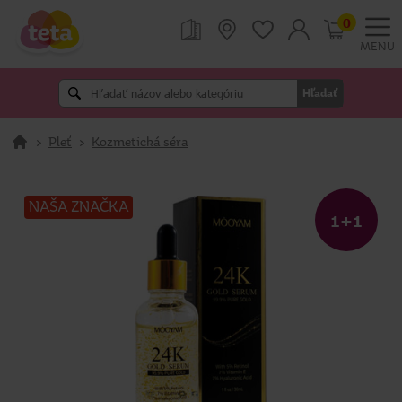
0
MENU
Hľadať
>
Pleť
>
Kozmetická séra
NAŠA ZNAČKA
1+1