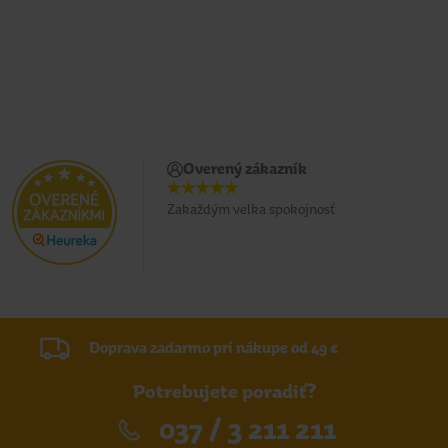
Overený zákazník
Zakaždým velka spokojnosť
Doprava zadarmo pri nákupe od 49 €
Potrebujete poradiť?
037 / 3 211 211