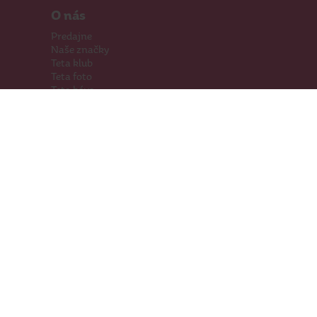
O nás
Predajne
Naše značky
Teta klub
Teta foto
Teta káva
Pomáhame
Kariéra
Kontakty
Hľadáme priestory
Darčeková karta
Súťaže
SodaStream
Sledujte nás
Facebook
Instagram
Youtube
TikTok