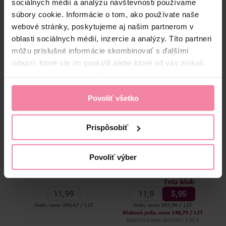
sociálnych médií a analýzu návštevnosti používame
súbory cookie. Informácie o tom, ako používate naše
High-contrast mode
webové stránky, poskytujeme aj našim partnerom v
Alternatívne produkty
oblasti sociálnych médií, inzercie a analýzy. Títo partneri
môžu príslušné informácie skombinovať s ďalšími
údajmi, ktoré ste im poskytli alebo ktoré od vás získali,
NAŠA ZNAČKA
1+1
keď ste používali ich služby.
Povoliť všetko
Prispôsobiť
Astrid vyplňujúce perlové
Mooyam Snail sérum
Povoliť výber
sérum proti vráskam
hydratačné 40 ml
r
Hyaluronic Gold 30 ml
Teta klub
11,
99
11,
9
5,
95
Jedn. cena 399,67 / LIT
Jedn. cena 297,50 / LIT
Klubová jedn. cena 148,75 / LIT
Najn
Najnižšia cena za 30 dní: 5,95 €