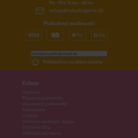
Po - Pia: 8:00 - 16:00
eshop@tetadrogerie.sk
Platobné možnosti
Prihlásiť sa na odber emailu
Eshop
Doprava
Platobné podmienky
Všeobecné podmienky
Reklamácie
Cookies
Ochrana osobných údajov
Overenie účtu
Odstúpiť od zmluvy