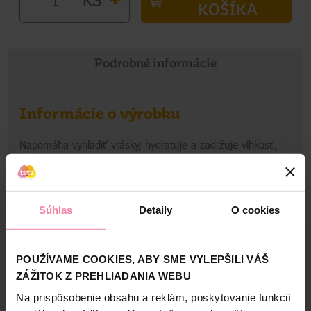
KOŠÍKA
Podrobné informácie
Informácie o výrobku
Napomáha vyhladiť vrásky, hydratuje a zadržuje vlhkosť,
zlepšuje kvalitu pokožky, zjemňuje pleť a zvyšuje jej
elasticitu. Redukuje pigmentové škvrny a zjednocuje tón
pleti. Obmedzuje viditeľné známky starnutia pleti.
Hypoalergénne, vhodné pre všetky typy pleti.
Súhlas
Detaily
O cookies
Zobraziť viac
POUŽÍVAME COOKIES, ABY SME VYLEPŠILI VÁŠ
ZÁŽITOK Z PREHLIADANIA WEBU
Bezpečnosť a balenie
Na prispôsobenie obsahu a reklám, poskytovanie funkcií
Zloženie