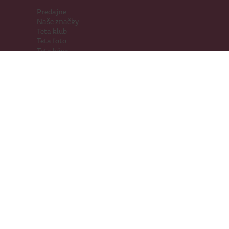
Predajne
Naše značky
Teta klub
Teta foto
Teta káva
Pomáhame
Kariéra
Kontakty
Hľadáme priestory
Darčeková karta
Súťaže
SodaStream
Sledujte nás
Facebook
Instagram
Youtube
TikTok
Prevádzkovateľ