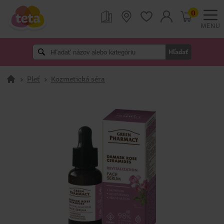
0
MENU
Hľadať
>
Pleť
>
Kozmetická séra