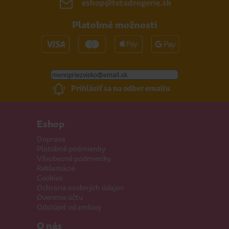
eshop@tetadrogerie.sk
Platobné možnosti
Prihlásiť sa na odber emailu
Eshop
Doprava
Platobné podmienky
Všeobecné podmienky
Reklamácie
Cookies
Ochrana osobných údajov
Overenie účtu
Odstúpiť od zmluvy
O nás