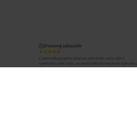
Overený zákazník
Casto nakupujem,doteraz som bola vzdy velmi
spokojna,som rada ,ze mam takuto moznost nakupu 
domova.
Potrebujete poradiť?
037 / 3 211 211