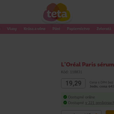
o
Vlasy
Krása a vône
Páni
Papierníctvo
Zvieratá
L'Oréal Paris sérum
Kód: 118831
19,29
Cena s DPH bez 
Jedn. cena 643
Dostupné online
Dostupné
v 221 predajniac