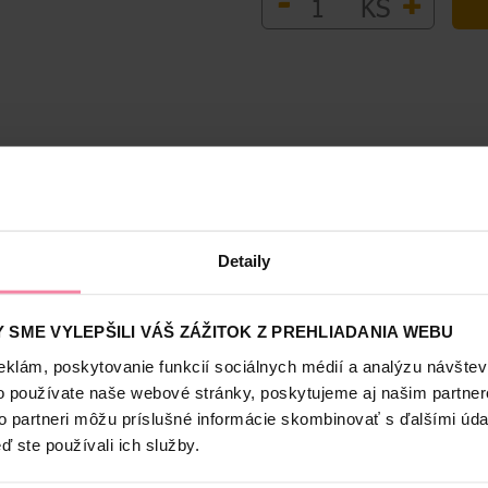
-
+
KS
Bezpečnosť a balenie
Detaily
e vrásky zhutňuje pleť a zlepšuje štruktúru pleti. Špeciálne zloženi
 SME VYLEPŠILI VÁŠ ZÁŽITOK Z PREHLIADANIA WEBU
eklám, poskytovanie funkcií sociálnych médií a analýzu návšte
o používate naše webové stránky, poskytujeme aj našim partner
to partneri môžu príslušné informácie skombinovať s ďalšími údaj
ď ste používali ich služby.