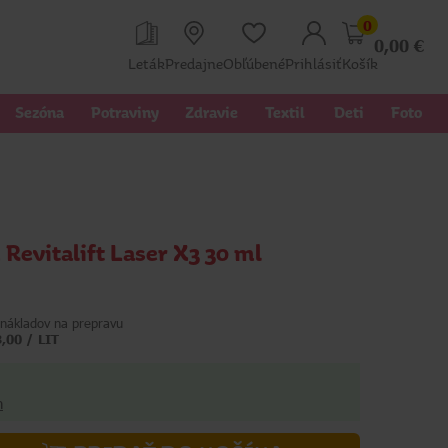
0
0,00
€
Leták
Predajne
Obľúbené
Prihlásiť
Košík
Sezóna
Potraviny
Zdravie
Textil 
Deti
Foto
 Revitalift Laser X3 30 ml
nákladov na prepravu
,00 / LIT
h