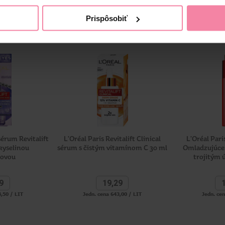
Prispôsobiť
sérum Revitalift
L'Oréal Paris Revitalift Clinical
L'Oréal Pari
 kyselinou
sérum s čistým vitamínom C 30 ml
Omladzujúce
novou
trojitým 
9
19,
29
,50 / LIT
Jedn. cena 643,00 / LIT
Jedn. ce