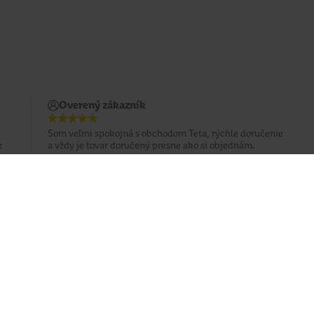
Overený zákazník
Som veľmi spokojná s obchodom Teta, rýchle doručenie
z
a vždy je tovar doručený presne ako si objednám.
Prihlásiť sa na odber emailu
Sledujte nás
Facebook