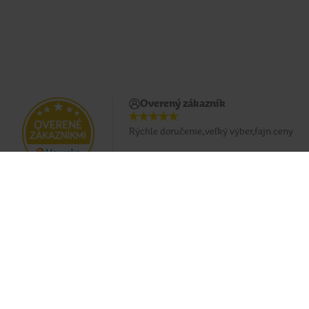
Overený zákazník
Rýchle doručenie,veľký výber,fajn ceny
Doprava zadarmo pri nákupe od 49 €
Eshop
O nás
Doprava
Predajne