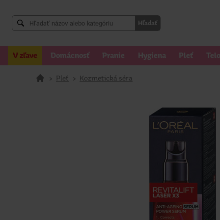
Hľadať
V zľave
Domácnosť
Pranie
Hygiena
Pleť
Tel
>
Pleť
>
Kozmetická séra