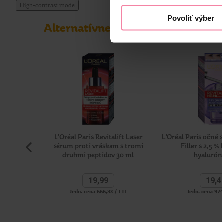
High-contrast mode
Povoliť výber
Alternatívne produkty
L'Oréal Paris Revitalift Laser
L'Oréal Paris očné 
sérum proti vráskam s tromi
Filler s 2,5 %
druhmi peptidov 30 ml
hyaluró
19,
99
19,
4
Jedn. cena 666,33 / LIT
Jedn. cena 974