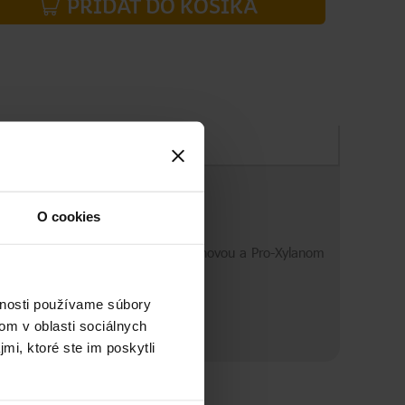
PRIDAŤ DO KOŠÍKA
Zloženie
O cookies
e s fragmentovanou kyselinou hyalurónovou a Pro-Xylanom
vnosti používame súbory
om v oblasti sociálnych
mi, ktoré ste im poskytli