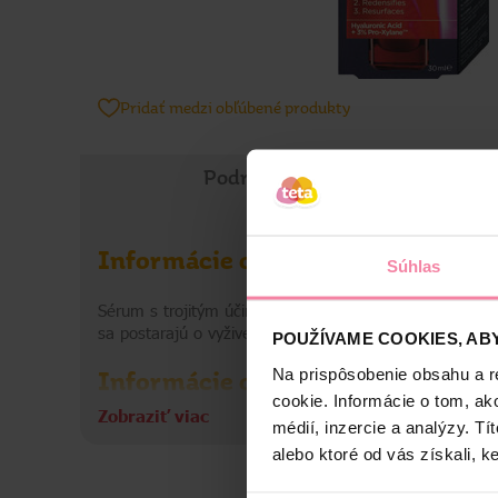
Pridať medzi obľúbené produkty
Podrobné informácie
Informácie o výrobku
Súhlas
Sérum s trojitým účinkom proti starnutiu pleti redukuj
sa postarajú o vyživenú osvieženú pleť bez vrások.
POUŽÍVAME COOKIES, ABY
Na prispôsobenie obsahu a r
Informácie o výrobcovi
cookie. Informácie o tom, ak
Zobraziť viac
médií, inzercie a analýzy. Tí
LOR
alebo ktoré od vás získali, ke