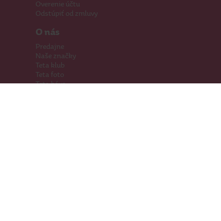
Overenie účtu
Odstúpiť od zmluvy
O nás
Predajne
Naše značky
Teta klub
Teta foto
Teta káva
Pomáhame
Kariéra
Kontakty
Hľadáme priestory
Darčeková karta
Súťaže
SodaStream
Sledujte nás
Facebook
Instagram
Youtube
TikTok