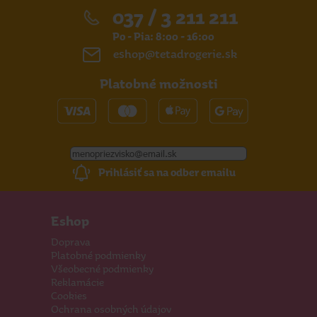
037 / 3 211 211
Po - Pia: 8:00 - 16:00
eshop@tetadrogerie.sk
Platobné možnosti
Prihlásiť sa na odber emailu
Eshop
Doprava
Platobné podmienky
Všeobecné podmienky
Reklamácie
Cookies
Ochrana osobných údajov