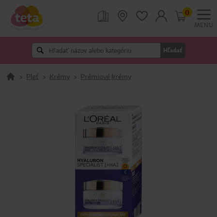
0
MENU
Hľadať
>
Pleť
>
Krémy
>
Prémiové krémy